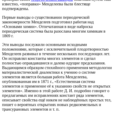
известно, «поправки» Менделеева были блестяще
подтверждены.
Первые выводы о существовании периодической
закономерности Менделеев подготовил работая над
«Основами химии». Отпечатанная в виде наброска
периодическая система была разослана многим химикам в
1869 г.
Эти выводы послужили основными исходными
положениями, которые с исключительной плодотворностью
Менделеев развивал в течение нескольких последующих лет.
Он исправлял константы многих элементов и сделал
полностью оправдавшиеся и далеко идущие предсказания.
Выдающимся образцом стихийного применения методологии
материалистической диалектики к учению о системе
элементов является большая работа Менделеева,
опубликованная им в 1871 г., «Естественная система
элементов и применение её к указанию свойств не открытых
элементов». Именно в этой работе Д. И. подробно говорит о
предлагаемых им исправлениях констант ряда элементов,
описывает свойства ещё никем не наблюдённых простых тел,
пишет о вероятных открытиях новых редкоземельных и
трансурановых элементов и т. п.