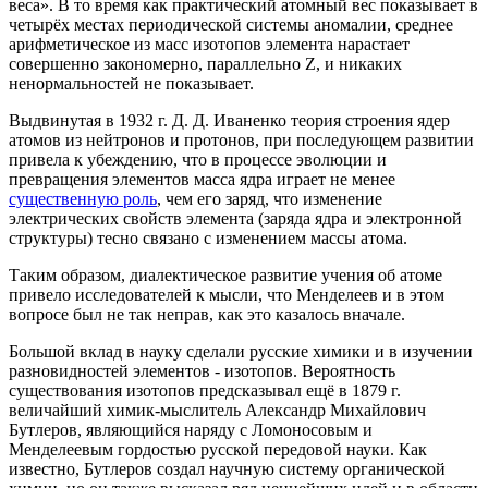
веса». В то время как практический атомный вес показывает в
четырёх местах периодической системы аномалии, среднее
арифметическое из масс изотопов элемента нарастает
совершенно закономерно, параллельно Z, и никаких
ненормальностей не показывает.
Выдвинутая в 1932 г. Д. Д. Иваненко теория строения ядер
атомов из нейтронов и протонов, при последующем развитии
привела к убеждению, что в процессе эволюции и
превращения элементов масса ядра играет не менее
существенную роль
, чем его заряд, что изменение
электрических свойств элемента (заряда ядра и электронной
структуры) тесно связано с изменением массы атома.
Таким образом, диалектическое развитие учения об атоме
привело исследователей к мысли, что Менделеев и в этом
вопросе был не так неправ, как это казалось вначале.
Большой вклад в науку сделали русские химики и в изучении
разновидностей элементов - изотопов. Вероятность
существования изотопов предсказывал ещё в 1879 г.
величайший химик-мыслитель Александр Михайлович
Бутлеров, являющийся наряду с Ломоносовым и
Менделеевым гордостью русской передовой науки. Как
известно, Бутлеров создал научную систему органической