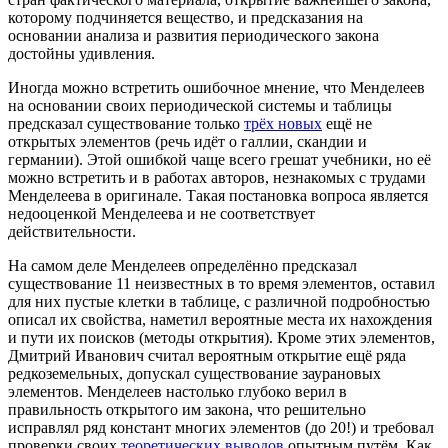
которому подчиняется вещество, и предсказания на
основании анализа и развития периодического закона
достойны удивления.
Иногда можно встретить ошибочное мнение, что Менделеев
на основании своих периодической системы и таблицы
предсказал существование только
трёх новых
ещё не
открытых элементов (речь идёт о галлии, скандии и
германии). Этой ошибкой чаще всего грешат учебники, но её
можно встретить и в работах авторов, незнакомых с трудами
Менделеева в оригинале. Такая постановка вопроса является
недооценкой Менделеева и не соответствует
действительности.
На самом деле Менделеев определённо предсказал
существование 11 неизвестных в то время элементов, оставил
для них пустые клетки в таблице, с различной подробностью
описал их свойства, наметил вероятные места их нахождения
и пути их поисков (методы открытия). Кроме этих элементов,
Дмитрий Иванович считал вероятным открытие ещё ряда
редкоземельных, допускал существование заурановых
элементов. Менделеев настолько глубоко верил в
правильность открытого им закона, что решительно
исправлял ряд констант многих элементов (до 20!) и требовал
проверки своих
теоретических выводов
опытным путём. Как