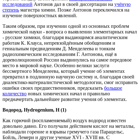
Хотелось бы воскресить в памяти химиков ещё одно имя
русского учёного, который внёс очень ценный вклад в
изучение изотопов в связи со своими
фундаментальными
исследованиями
по радиоактивности в дореволюционной
России. Речь идёт о Георгии Николаевиче Антонове, который
пять лет (1910- 1914) подробно изучал радиоактивный распад
самого радия и урана, некоторое время, сотрудничая с Э.
Резерфордом в Манчестере. Правила сдвига при альфа и бета-
распаде в значительной степени выводились с
использованием тонких экспериментальных данных
Антонова. В 1911 -1913 гг. Антонов опубликовал очень
важные работы, в которых сообщалось об открытии им
нового радиоактивного элемента урана-игрек. Когда
радиоактивные элементы были размещены в последнем
десятом ряде периодической системы, UY Антонова, как
элемент, имеющий заряд ядра 90, попал в одну клетку с
торием. Сводку своих ценных
экспериментальных
исследований
Антонов дал в своей диссертации на
учёную
степень
магистра химии. Позже Антонов переключился на
изучение поверхностных явлений.
Таким образом, при изучении одной из основных проблем
химической науки - вопроса о выявлении элементарных начал
- русские химики, благодаря выдающимся аналитическим