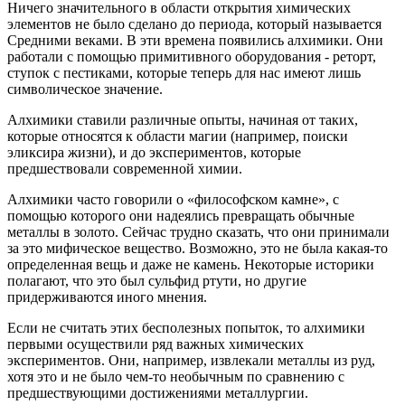
Ничего значительного в области открытия химических
элементов не было сделано до периода, который называется
Средними веками. В эти времена появились алхимики. Они
работали с помощью примитивного оборудования - реторт,
ступок с пестиками, которые теперь для нас имеют лишь
символическое значение.
Алхимики ставили различные опыты, начиная от таких,
которые относятся к области магии (например, поиски
эликсира жизни), и до экспериментов, которые
предшествовали современной химии.
Алхимики часто говорили о «философском камне», с
помощью которого они надеялись превращать обычные
металлы в золото. Сейчас трудно сказать, что они принимали
за это мифическое вещество. Возможно, это не была какая-то
определенная вещь и даже не камень. Некоторые историки
полагают, что это был сульфид ртути, но другие
придерживаются иного мнения.
Если не считать этих бесполезных попыток, то алхимики
первыми осуществили ряд важных химических
экспериментов. Они, например, извлекали металлы из руд,
хотя это и не было чем-то необычным по сравнению с
предшествующими достижениями металлургии.