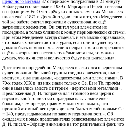
щелочного металла
87 с периодом полураспада в 21 минуту.
Наблюдала его впервые в 1939 г. Маргарита Перей и назвала
его францием Fr. О четырёх указанных элементах Менделеев
писал ещё в 1871 г. Достойно удивления и то, что Менделеев в
той же работе считал вероятным существование ещё
заурановых элементов. Он считал уран элементом не
последним, а только близким к концу периодической системы.
При этом Менделеев всегда отмечал, и эта мысль оправдалась,
что тяжёлых элементов типа урана, если они и существуют,
должно быть немного: «… если в недрах земли и встречаются
ещё некоторые неизвестные тяжёлые металлы, то можно
думать, что их число и количество будут незначительны».
Достаточно определённо Менделеев высказался о вероятном
существовании большой группы сходных элементов, ныне
именуемых лантанидами, «редкоземельными элементами». В
70-х годах XIX в. из них знали только о Се, Er и Tb, причём
они назывались вместе с иттрием «церитовыми металлами».
Предложенная Д. И. поправка для атомного веса церия с
изумительной точностью оправдалась: «… ныне ещё с
большим, чем прежде, правом можно утверждать, что
прежний атомный вес церия должен быть заменён новым: Се
= 140, предугадываемым по закону периодичности». Об
ожидаемых новых представителях редкоземельных элементов
Д. И. писал: «Обращу внимание на тот разительный факт, что