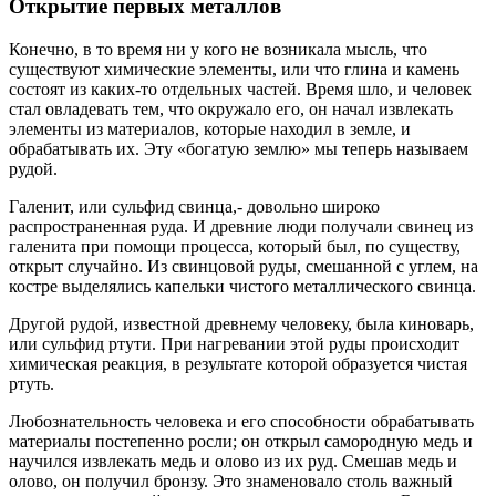
Открытие первых металлов
Конечно, в то время ни у кого не возникала мысль, что
существуют химические элементы, или что глина и камень
состоят из каких-то отдельных частей. Время шло, и человек
стал овладевать тем, что окружало его, он начал извлекать
элементы из материалов, которые находил в земле, и
обрабатывать их. Эту «богатую землю» мы теперь называем
рудой.
Галенит, или сульфид свинца,- довольно широко
распространенная руда. И древние люди получали свинец из
галенита при помощи процесса, который был, по существу,
открыт случайно. Из свинцовой руды, смешанной с углем, на
костре выделялись капельки чистого металлического свинца.
Другой рудой, известной древнему человеку, была киноварь,
или сульфид ртути. При нагревании этой руды происходит
химическая реакция, в результате которой образуется чистая
ртуть.
Любознательность человека и его способности обрабатывать
материалы постепенно росли; он открыл самородную медь и
научился извлекать медь и олово из их руд. Смешав медь и
олово, он получил бронзу. Это знаменовало столь важный