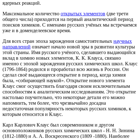
ядерных реакций.
Максимальное количество
открытых элементов
(две трети
общего числа) приходится на первый аналитический период
поисков химиков. С именами русских учёных мы встречаемся
уже и в доменделеевское время.
Для всех стран эпоха зарождения самостоятельных
научных
направлений
означает начало новой эры в развитии культуры
этой страны. Имя русского учёного, сделавшего выдающийся
вклад в химию новых элементов, К. К. Клауса, связано
именно с эпохой зарождения русских химических школ. Клаус
(1796-1864) родился и проработал всю жизнь в России. Он
сделал своё выдающееся открытие в период, когда химия
была, «собирающей наукой». Открытие нового элемента
Клаус смог осуществить благодаря своим исключительным
способностям к аналитическим исследованиям. Это открытие
настолько поучительно, что некоторые детали его можно
напомнить, тем более, что чрезвычайно досадна
недостаточная популярность некоторых русских химиков, к
которым относится и Клаус.
Карл Карлович Клаус был современником и другом
основоположников русских химических школ - Н. Н. Зинина
(1812-1880) и А. А. Воскресенского (1809 -1880). Наиболее