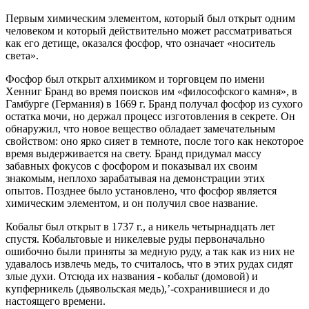
Первым химическим элементом, который был открыт одним
человеком и который действительно может рассматриваться
как его детище, оказался фосфор, что означает «носитель
света».
Фосфор был открыт алхимиком и торговцем по имени
Хенниг Бранд во время поисков им «философского камня», в
Гамбурге (Германия) в 1669 г. Бранд получал фосфор из сухого
остатка мочи, но держал процесс изготовления в секрете. Он
обнаружил, что новое вещество обладает замечательным
свойством: оно ярко сияет в темноте, после того как некоторое
время выдерживается на свету. Бранд придумал массу
забавных фокусов с фосфором и показывал их своим
знакомым, неплохо зарабатывая на демонстрации этих
опытов. Позднее было установлено, что фосфор является
химическим элементом, и он получил свое название.
Кобальт был открыт в 1737 г., а никель четырнадцать лет
спустя. Кобальтовые и никелевые руды первоначально
ошибочно были приняты за медную руду, а так как из них не
удавалось извлечь медь, то считалось, что в этих рудах сидят
злые духи. Отсюда их названия - кобальт (домовой) и
купферникель (дьявольская медь),’-сохранившиеся и до
настоящего времени.