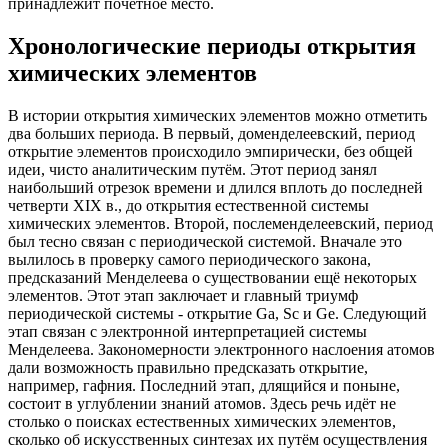
принадлежит почётное место.
Хронологические периоды открытия
химических элементов
В истории открытия химических элементов можно отметить
два больших периода. В первый, доменделеевский, период
открытие элементов происходило эмпирически, без общей
идеи, чисто аналитическим путём. Этот период занял
наибольший отрезок времени и длился вплоть до последней
четверти XIX в., до открытия естественной системы
химических элементов. Второй, послеменделеевский, период
был тесно связан с периодической системой. Вначале это
вылилось в проверку самого периодического закона,
предсказаний Менделеева о существовании ещё некоторых
элементов. Этот этап заключает и главный триумф
периодической системы - открытие Ga, Sc и Ge. Следующий
этап связан с электронной интерпретацией системы
Менделеева. Закономерности электронного наслоения атомов
дали возможность правильно предсказать открытие,
например, гафния. Последний этап, длящийся и поныне,
состоит в углублении знаний атомов. Здесь речь идёт не
столько о поисках естественных химических элементов,
сколько об искусственных синтезах их путём осуществления