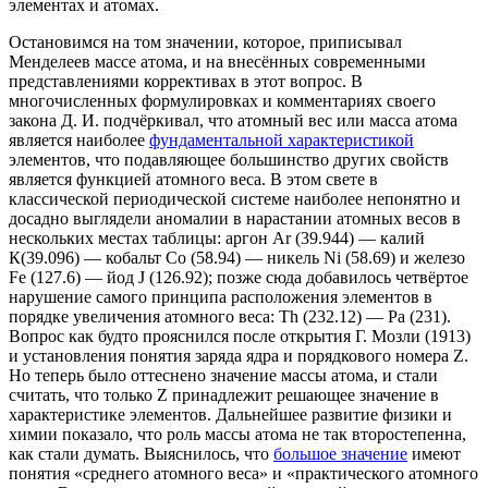
элементах и атомах.
Остановимся на том значении, которое, приписывал
Менделеев массе атома, и на внесённых современными
представлениями коррективах в этот вопрос. В
многочисленных формулировках и комментариях своего
закона Д. И. подчёркивал, что атомный вес или масса атома
является наиболее
фундаментальной характеристикой
элементов, что подавляющее большинство других свойств
является функцией атомного веса. В этом свете в
классической периодической системе наиболее непонятно и
досадно выглядели аномалии в нарастании атомных весов в
нескольких местах таблицы: аргон Ar (39.944) — калий
К(39.096) — кобальт Со (58.94) — никель Ni (58.69) и железо
Fe (127.6) — йод J (126.92); позже сюда добавилось четвёртое
нарушение самого принципа расположения элементов в
порядке увеличения атомного веса: Th (232.12) — Ра (231).
Вопрос как будто прояснился после открытия Г. Мозли (1913)
и установления понятия заряда ядра и порядкового номера Z.
Но теперь было оттеснено значение массы атома, и стали
считать, что только Z принадлежит решающее значение в
характеристике элементов. Дальнейшее развитие физики и
химии показало, что роль массы атома не так второстепенна,
как стали думать. Выяснилось, что
большое значение
имеют
понятия «среднего атомного веса» и «практического атомного