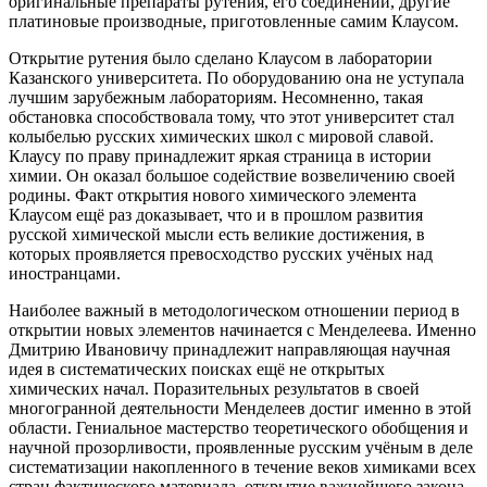
оригинальные препараты рутения, его соединений, другие
платиновые производные, приготовленные самим Клаусом.
Открытие рутения было сделано Клаусом в лаборатории
Казанского университета. По оборудованию она не уступала
лучшим зарубежным лабораториям. Несомненно, такая
обстановка способствовала тому, что этот университет стал
колыбелью русских химических школ с мировой славой.
Клаусу по праву принадлежит яркая страница в истории
химии. Он оказал большое содействие возвеличению своей
родины. Факт открытия нового химического элемента
Клаусом ещё раз доказывает, что и в прошлом развития
русской химической мысли есть великие достижения, в
которых проявляется превосходство русских учёных над
иностранцами.
Наиболее важный в методологическом отношении период в
открытии новых элементов начинается с Менделеева. Именно
Дмитрию Ивановичу принадлежит направляющая научная
идея в систематических поисках ещё не открытых
химических начал. Поразительных результатов в своей
многогранной деятельности Менделеев достиг именно в этой
области. Гениальное мастерство теоретического обобщения и
научной прозорливости, проявленные русским учёным в деле
систематизации накопленного в течение веков химиками всех
стран фактического материала, открытие важнейшего закона,