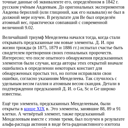
точные данные об эквиваленте его, определённом в 1842 г.
русским учёным Авдеевым. До оригинальных экспериментов
Авдеева бериллий (или глициний, как его называли) не был в
должной мере изучен. В результате для Be был определён
атомный вес, практически совпавший с современной
величиной 9.02.
Величайший триумф Менделеева начался тогда, когда стали
открывать предсказанные им новые элементы. Д. И. при
жизни трижды (в 1875, 1879 и 1886 гг.) испытал счастье быть
свидетелем претворения своих гениальных пророчеств.
Интересно; что после опытного обнаружения предсказанных
элементов были случаи, когда авторы этих открытий вначале
ошибались в определении некоторых констант для
обнаруженных простых тел, но потом исправляли свои
ошибки, согласно указаниям Менделеева. Так случилось с
удельным весом галлия и атомным весом скандия. Детали в
подтверждении предсказаний Д. И. о Ga, Sc и Ge широко
известны.
Ещё три элемента, предсказанных Менделеевым, были
открыты в
конце XIX
в. Это элементы, занявшие 88, 89 и 91
клетки. А четвёртый элемент, также предсказанный
Менделеевым вместе с этими тремя, был получен в результате
альфа-распада актиния в виде бета-радиоактивного изотопа