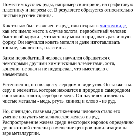
Поместим кусочек руды, например свинцовой, на графитовую
пластинку и нагреем ее. В результате образуется относительно
чистый кусочек свинца.
Как только был извлечен из руд, или открыт в
чистом виде
,
как это имело место в случае золота, первобытный человек
быстро обнаружил, что металлу можно придавать различную
форму. Он научился ковать металл и даже изготавливать
тонкие, как листок, пластины.
Затем первобытный человек научился обращаться с
некоторыми другими химическими элементами, хотя,
конечно, не знал и не подозревал, что имеет дело с
элементами.
Естественно, он овладел углеродом в виде угля. Он также знал
серу и элементы, которые находятся в природе в самородном
состоянии: золото, серебро и медь. Он научился извлекать
чистые металлы - медь, ртуть, свинец и олово - из руд.
Но, очевидно, главным достижением человека стало его
умение получать металлическое железо из руд.
Распространение железа среди некоторых народов определило
до некоторой степени размещение центров цивилизации на
заре металлургии.