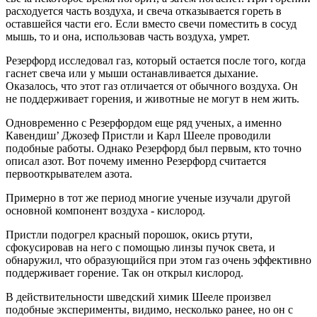
расходуется часть воздуха, и свеча отказывается гореть в
оставшейся части его. Если вместо свечи поместить в сосуд
мышь, то и она, использовав часть воздуха, умрет.
Резерфорд исследовал газ, который остается после того, когда
гаснет свеча или у мыши останавливается дыхание.
Оказалось, что этот газ отличается от обычного воздуха. Он
не поддерживает горения, и животные не могут в нем жить.
Одновременно с Резерфордом еще ряд ученых, а именно
Кавендиш’ Джозеф Пристли и Карл Шееле проводили
подобные работы. Однако Резерфорд был первым, кто точно
описал азот. Вот почему именно Резерфорд считается
первооткрывателем азота.
Примерно в тот же период многие ученые изучали другой
основной компонент воздуха - кислород.
Пристли подогрел красный порошок, окись ртути,
сфокусировав на него с помощью линзы пучок света, и
обнаружил, что образующийся при этом газ очень эффективно
поддерживает горение. Так он открыл кислород.
В действительности шведский химик Шееле произвел
подобные эксперименты, видимо, несколько ранее, но он с