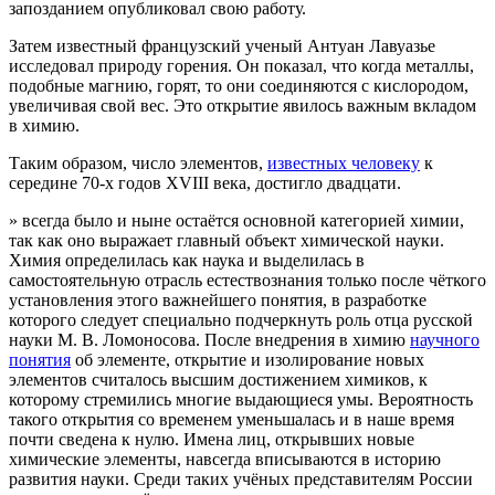
запозданием опубликовал свою работу.
Затем известный французский ученый Антуан Лавуазье
исследовал природу горения. Он показал, что когда металлы,
подобные магнию, горят, то они соединяются с кислородом,
увеличивая свой вес. Это открытие явилось важным вкладом
в химию.
Таким образом, число элементов,
известных человеку
к
середине 70-х годов XVIII века, достигло двадцати.
» всегда было и ныне остаётся основной категорией химии,
так как оно выражает главный объект химической науки.
Химия определилась как наука и выделилась в
самостоятельную отрасль естествознания только после чёткого
установления этого важнейшего понятия, в разработке
которого следует специально подчеркнуть роль отца русской
науки М. В. Ломоносова. После внедрения в химию
научного
понятия
об элементе, открытие и изолирование новых
элементов считалось высшим достижением химиков, к
которому стремились многие выдающиеся умы. Вероятность
такого открытия со временем уменьшалась и в наше время
почти сведена к нулю. Имена лиц, открывших новые
химические элементы, навсегда вписываются в историю
развития науки. Среди таких учёных представителям России