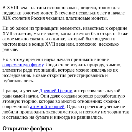
В XVIII веке платина использовалась, видимо, только для
подделки золотых монет. В течение нескольких лет в начале
XIX столетия Россия чеканила платиновые монеты.
Ни об одном из тринадцати элементов, известных к середине
XVII столетия, мы не знаем, когда и кем он был открыт. То же
самое можно сказать и о цинке, который был выделен в
чистом виде в конце XVII века или, возможно, несколько
раньше.
Но к этому времени наука начала принимать вполне
современную форму
. Люди стали изучать природу, химию,
элементы ради тех знаний, которые можно извлечь из их
исследования. Новые открытия регистрировались и
публиковались.
Правда, и ученые
Древней Греции
интересовались наукой
ради самой науки. Они даже создали хорошо разработанную
атомную теорию, которая во многих отношениях сходна с
современной
атомной теорией
. Однако греческие ученые не
любили производить экспериментов, и поэтому их теории так
и оставались на бумаге и никогда не развивались.
Открытие фосфора