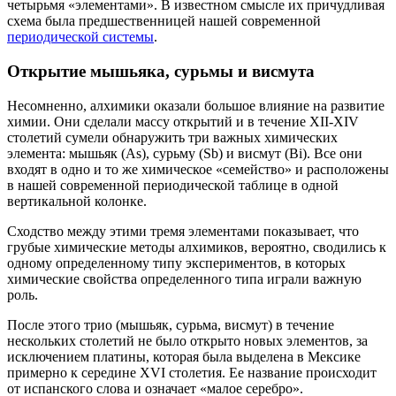
четырьмя «элементами». В известном смысле их причудливая
схема была предшественницей нашей современной
периодической системы
.
Открытие мышьяка, сурьмы и висмута
Несомненно, алхимики оказали большое влияние на развитие
химии. Они сделали массу открытий и в течение XII-XIV
столетий сумели обнаружить три важных химических
элемента: мышьяк (As), сурьму (Sb) и висмут (Bi). Все они
входят в одно и то же химическое «семейство» и расположены
в нашей современной периодической таблице в одной
вертикальной колонке.
Сходство между этими тремя элементами показывает, что
грубые химические методы алхимиков, вероятно, сводились к
одному определенному типу экспериментов, в которых
химические свойства определенного типа играли важную
роль.
После этого трио (мышьяк, сурьма, висмут) в течение
нескольких столетий не было открыто новых элементов, за
исключением платины, которая была выделена в Мексике
примерно к середине XVI столетия. Ее название происходит
от испанского слова и означает «малое серебро».