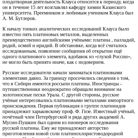
плодотворная деятельность Клауса относится к периоду, когда
он в течение 15 лет возглавлял кафедру химии Казанского
университета. Преемником и любимым учеником Клауса был
А. М. Бутлеров.
К началу тонких аналитических исследований Клауса было
известно пять платиновых металлов, выделенных
преимущественно английскими учёными: платина , палладий,
родий, осмий и иридий. В обстановке, когда всё считалось
исследованным, появление сообщения об открытии ещё
одного платинового элемента, вдобавок из «глухой России»,
не могло быть принято иначе, как с недоверием.
Русские исследователи начали заниматься платиновыми
элементами давно. За границу просочились сведения о том,
что в Сибири имеются россыпи платины. Иностранцы -
путешественники неоднократно обращали внимание на
золотоносные пески Урала. С другой стороны, русские
учёные интересовались платиновыми металлами импортного
происхождения. Первая публикация о группе платинидов
принадлежит харьковскому проф. Ф. Гизе. Известный учёный,
почётный член Петербургской и ряда других академий А.
Мусин-Пушкин был одним из пионеров исследования
русской платины. Ему же принадлежит авторство
приготовления новой соли платинохлористоводородной