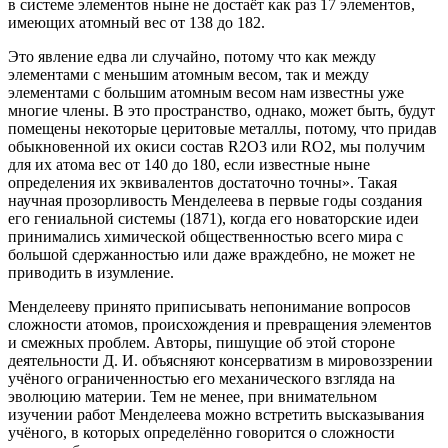
в системе элементов ныне не достаёт как раз 17 элементов,
имеющих атомный вес от 138 до 182.
Это явление едва ли случайно, потому что как между
элементами с меньшим атомным весом, так и между
элементами с большим атомным весом нам известны уже
многие члены. В это пространство, однако, может быть, будут
помещены некоторые церитовые металлы, потому, что придав
обыкновенной их окиси состав R2O3 или RO2, мы получим
для их атома вес от 140 до 180, если известные ныне
определения их эквивалентов достаточно точны». Такая
научная прозорливость Менделеева в первые годы создания
его гениальной системы (1871), когда его новаторские идеи
принимались химической общественностью всего мира с
большой сдержанностью или даже враждебно, не может не
приводить в изумление.
Менделееву принято приписывать непонимание вопросов
сложности атомов, происхождения и превращения элементов
и смежных проблем. Авторы, пишущие об этой стороне
деятельности Д. И. объясняют консерватизм в мировоззрении
учёного ограниченностью его механического взгляда на
эволюцию материи. Тем не менее, при внимательном
изучении работ Менделеева можно встретить высказывания
учёного, в которых определённо говорится о сложности