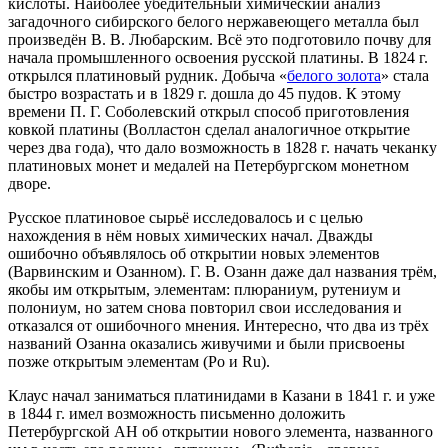
кислоты. Наиболее убедительный химический анализ
загадочного сибирского белого нержавеющего металла был
произведён В. В. Любарским. Всё это подготовило почву для
начала промышленного освоения русской платины. В 1824 г.
открылся платиновый рудник. Добыча «
белого золота
» стала
быстро возрастать и в 1829 г. дошла до 45 пудов. К этому
времени П. Г. Соболевский открыл способ приготовления
ковкой платины (Волластон сделал аналогичное открытие
через два года), что дало возможность в 1828 г. начать чеканку
платиновых монет и медалей на Петербургском монетном
дворе.
Русское платиновое сырьё исследовалось и с целью
нахождения в нём новых химических начал. Дважды
ошибочно объявлялось об открытии новых элементов
(Варвинским и Озанном). Г. В. Озанн даже дал названия трём,
якобы им открытым, элементам: плюраниум, рутениум и
полониум, но затем снова повторил свои исследования и
отказался от ошибочного мнения. Интересно, что два из трёх
названий Озанна оказались живучими и были присвоены
позже открытым элементам (Ро и Ru).
Клаус начал заниматься платинидами в Казани в 1841 г. и уже
в 1844 г. имел возможность письменно доложить
Петербургской АН об открытии нового элемента, названного