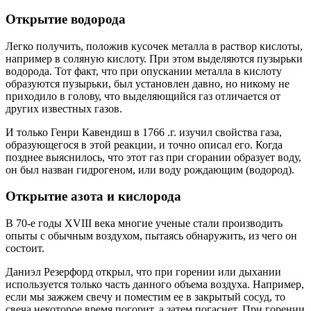
Открытие водорода
Легко получить, положив кусочек металла в раствор кислоты,
например в соляную кислоту. При этом выделяются пузырьки
водорода. Тот факт, что при опускании металла в кислоту
образуются пузырьки, был установлен давно, но никому не
приходило в голову, что выделяющийся газ отличается от
других известных газов.
И только Генри Кавендиш в 1766 .г. изучил свойства газа,
образующегося в этой реакции, и точно описал его. Когда
позднее выяснилось, что этот газ при сгорании образует воду,
он был назван гидрогеном, или воду рождающим (водород).
Открытие азота и кислорода
В 70-е годы XVIII века многие ученые стали производить
опыты с обычным воздухом, пытаясь обнаружить, из чего он
состоит.
Даниэл Резерфорд открыл, что при горении или дыхании
используется только часть данного объема воздуха. Например,
если мы зажжем свечу и поместим ее в закрытый сосуд, то
свеча некоторое время погорит, а затем погаснет. При горении