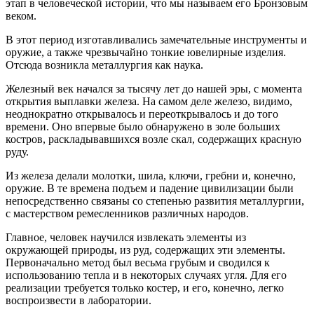
этап в человеческой истории, что мы называем его Бронзовым
веком.
В этот период изготавливались замечательные инструменты и
оружие, а также чрезвычайно тонкие ювелирные изделия.
Отсюда возникла металлургия как наука.
Железный век начался за тысячу лет до нашей эры, с момента
открытия выплавки железа. На самом деле железо, видимо,
неоднократно открывалось и переоткрывалось и до того
времени. Оно впервые было обнаружено в золе больших
костров, раскладывавшихся возле скал, содержащих красную
руду.
Из железа делали молотки, шила, ключи, гребни и, конечно,
оружие. В те времена подъем и падение цивилизации были
непосредственно связаны со степенью развития металлургии,
с мастерством ремесленников различных народов.
Главное, человек научился извлекать элементы из
окружающей природы, из руд, содержащих эти элементы.
Первоначально метод был весьма грубым и сводился к
использованию тепла и в некоторых случаях угля. Для его
реализации требуется только костер, и его, конечно, легко
воспроизвести в лаборатории.