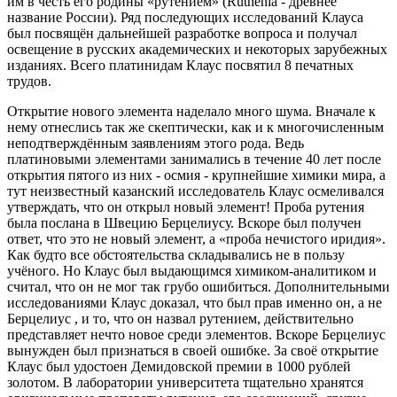
им в честь его родины «рутением» (Ruthenia - древнее
название России). Ряд последующих исследований Клауса
был посвящён дальнейшей разработке вопроса и получал
освещение в русских академических и некоторых зарубежных
изданиях. Всего платинидам Клаус посвятил 8 печатных
трудов.
Открытие нового элемента наделало много шума. Вначале к
нему отнеслись так же скептически, как и к многочисленным
неподтверждённым заявлениям этого рода. Ведь
платиновыми элементами занимались в течение 40 лет после
открытия пятого из них - осмия - крупнейшие химики мира, а
тут неизвестный казанский исследователь Клаус осмеливался
утверждать, что он открыл новый элемент! Проба рутения
была послана в Швецию Берцелиусу. Вскоре был получен
ответ, что это не новый элемент, а «проба нечистого иридия».
Как будто все обстоятельства складывались не в пользу
учёного. Но Клаус был выдающимся химиком-аналитиком и
считал, что он не мог так грубо ошибиться. Дополнительными
исследованиями Клаус доказал, что был прав именно он, а не
Берцелиус , и то, что он назвал рутением, действительно
представляет нечто новое среди элементов. Вскоре Берцелиус
вынужден был признаться в своей ошибке. За своё открытие
Клаус был удостоен Демидовской премии в 1000 рублей
золотом. В лаборатории университета тщательно хранятся