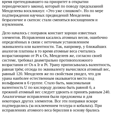
время претендовавшего на приоритет в открытии
периодического закона), который по поводу предсказаний
Менделеева воскликнул: «Это уже слишком!». Но по мере
подтверждения научных предвидений Менделеева
безразличие и скепсис стали сменяться восхищением и
изумлением.
Дело началось с поправок констант хорошо известных
элементов. Исправления касались атомных весов, ошибочно
определённых в связи с неточным установлением
эквивалента или валентности. Так, например, у ближайших
аналогов платины в то время атомные веса считались
возрастающими от Pt к Os, Менделеев же, согласно своей
системе, требовал диаметрально противоположного
возрастания от Os к Ir и Pt. Урану приписывалась валентность,
равная трём; отсюда по эквиваленту вычислялся атомный вес,
равный 120. Менделеев же по свойствам увидел, что для
урана наиболее естественным оказывается место под
вольфрамом в 6 группе. Стало быть, максимальная
валентность U по кислороду должна быть равной 6, а
прежний атомный вес следует удвоить и принять равным 240.
Аналогичные исправления были предложены и для
некоторых других элементов. Все эти поправки вскоре
подтвердились (за исключением теллура и кобальта). При
исправлениях атомного веса бериллия в основу брались