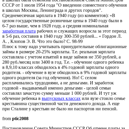
СССР от 1 июля 1954 года "О введении совместного обучения
в школах Москвы, Ленинграда и других городов".
Среднемесячная зарплата в 1940 году (из комментов): «В
целом государственные розничные цены в 1940 году были в
6-7 раз выше, чем в 1928 году, а средняя номинальная
заработная плата
рабочих и служащих возросла за этот период
в 5-6 раз, составив в 1940 году 300-350 рублей... « Гордон Л.
А. , Клопов Э. В. Что это было? С. 98-99
Плюс к тому надо учитывать принудительные облигационные
займы в размере 20-25% зарплаты. Т.е. реальная зарплата
составляла с учетом изъятий в виде займов не 350 рублей, а
280 руб./месяц или 3400 в год. Т.е. - обучение одного ребенка
в 8,9,10 классах обходилось в 4% годовой зарплаты одного
родителя. - обучение в вузе обходилось в 9% годовой зарплаты
одного родителя (за год обучения). Но! С селом
расплачивались трудоднями, а не деньгами. И заработок
годовой - выдаваемый именно деньгами - целой семьи
составлял зачастую сумму меньше 1 000 рублей. И тут уж
обучение ребенка в
выпускных классах
или вузе стоило семье
крестьянина существенной части денежного дохода. А еще
при Сталине у крестьян не было ни паспортов ни пенсий.
from
ptic2008
Постановление Совета Министров СССР Об отмене платы за