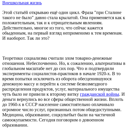
Внешкольная жизнь
Этой статьёй открываю ещё один цикл. Фраза "при Сталине
такого не было" давно стала крылатой. Она применяется как к
положительным, так и к отрицательным явлениям.
Действительно, многое из того, что сейчас кажется
обыденным, на первый взгляд неприменимо к тем временам.
И наоборот. Так ли это?
Теоретики социализма считали злом товарно-денежные
отношения. Небеспочвенно. Но, к сожалению, альтернативы в
глобальном масштабе нет до сих пор. Что и подтвердили
эксперименты социалистов-практиков в начале 1920-х. В то
время попытки исключить из оборота обесценившуюся
денежную массу и перейти к системе безвозмездного
распределения продуктов, услуг, материального имущества
чуть было не привели к второму витку
гражданской войны
. И
деньги вернулись во все сферы общественной жизни. Вплоть
до 1960-х в СССР население самостоятельно оплачивало
огромное число услуг, признанных потом общедоступными.
Медицина, образование, соцкультбыт были на частичной
самоокупаемости. Сегодня поговорим о довоенном
образовании.