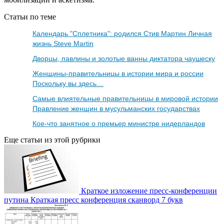
Статьи по теме
Календарь "Сплетника": родился Стив Мартин Личная
жизнь Steve Martin
Дворцы, павлины и золотые ванны диктатора чаушеску
Женщины-правительницы в истории мира и россии
Поскольку вы здесь…
Самые влиятельные правительницы в мировой истории
Правление женщин в мусульманских государствах
Кое-что занятное о премьер министре нидерландов
Еще статьи из этой рубрики
Краткое изложение пресс-конференции
путина Краткая пресс конференция сканворд 7 букв