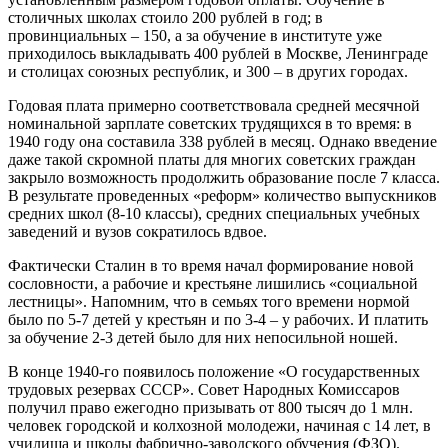
столичных школах стоило 200 рублей в год; в
провинциальных – 150, а за обучение в институте уже
приходилось выкладывать 400 рублей в Москве, Ленинграде
и столицах союзных республик, и 300 – в других городах.
Годовая плата примерно соответствовала средней месячной
номинальной зарплате советских трудящихся в то время: в
1940 году она составила 338 рублей в месяц. Однако введение
даже такой скромной платы для многих советских граждан
закрыло возможность продолжить образование после 7 класса.
В результате проведенных «реформ» количество выпускников
средних школ (8-10 классы), средних специальных учебных
заведений и вузов сократилось вдвое.
Фактически Сталин в то время начал формирование новой
сословности, а рабочие и крестьяне лишились «социальной
лестницы». Напомним, что в семьях того времени нормой
было по 5-7 детей у крестьян и по 3-4 – у рабочих. И платить
за обучение 2-3 детей было для них непосильной ношей.
В конце 1940-го появилось положение «О государственных
трудовых резервах СССР». Совет Народных Комиссаров
получил право ежегодно призывать от 800 тысяч до 1 млн.
человек городской и колхозной молодежи, начиная с 14 лет, в
училища и школы фабрично-заводского обучения (ФЗО).