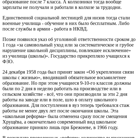
образование после 7 класса. А колхозники тогда вообще
зарплаты не получали и работали в колхозе за трудодни.
Единственной социальной лестницей для низов тогда стали
военные училища - обучение в них было бесплатным. Либо
после службы в армии - работа в НКВД.
Позже появился указ об уголовной ответственности сроком до
1 года «за самовольный уход или за систематическое и грубое
нарушение школьной дисциплины, повлекшее исключение»
из училища (школы)». Государство прикрепляло учащихся к
ФЗО.
24 декабря 1958 года был принят закон «Об укреплении связи
школы с жизнью», вводивший обязательное восьмилетнее
образование. Но при этом учащиеся 9-10-го классов должны
были по 2 дня в неделю работать на производстве или в
сельском хозяйстве - всё, что они производили за эти 2 дня
работы на заводе или в поле, шло в оплату школьного
образования. Для поступления в вуз теперь требовался стаж
работы не менее двух лет после окончания школы. Эта
«школьная реформа» была отменена сразу после смещения
Хрущёва, а окончательно современный вид школьное
образование приняло лишь при Брежневе, в 1966 году.
В результате проведенных «реформ» количество выпускников