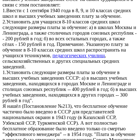
связи с этим постановляет:
1.Ввести с 1 сентября 1940 года в 8, 9, и 10 классах средних
школ и высших учебных заведениях плату за обучение.
2.Установить для учащихся 8-10 классов средних школ
следующие размеры платы за обучение: а) в школах Москвы и
Ленинграда, а также столичных городов союзных республик -
- 200 рублей в год; б) во всех остальных городах, а также
сёлах - 150 рублей в год. Примечание. Указанную плату за
обучение в 8-10 классах средних школ распространить на
учащихся техникумов,
педагогических училищ
,
сельскохозяйственных и других специальных средних
заведений.
1.Установить следующие размеры платы за обучение в
высших учебных заведениях СССР: а) в высших учебных
заведениях, находящихся в городах Москве и Ленинграде и
столицах союзных республик -- 400 рублей в год; б) в высших
учебных заведениях, находящихся в других городах -- 300
рублей в год".
Я нашёл (Постановление №213), что бесплатное обучение
частично было введено в СССР для представителей
национальных окраин в 1943 году (в Казахской ССР,
Узбекской ССР, Туркменской ССР). А вот полностью
бесплатное образование было введено только со смертью
"эффективного менеджера" -- в 1954 году. "Плата за обучение
в школах была отменена постановлением Совета Министров