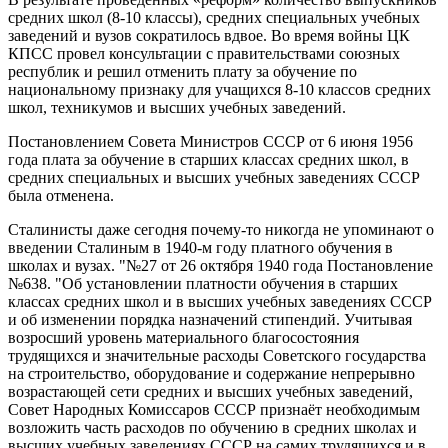
средних школ (8-10 классы), средних специальных учебных
заведений и вузов сократилось вдвое. Во время войны ЦК
КПСС провел консультации с правительствами союзных
республик и решил отменить плату за обучение по
национальному признаку для учащихся 8-10 классов средних
школ, техникумов и высших учебных заведений.
Постановлением Совета Министров СССР от 6 июня 1956
года плата за обучение в старших классах средних школ, в
средних специальных и высших учебных заведениях СССР
была отменена.
Сталинисты даже сегодня почему-то никогда не упоминают о
введении Сталиным в 1940-м году платного обучения в
школах и вузах. "№27 от 26 октября 1940 года Постановление
№638. "Об установлении платности обучения в старших
классах средних школ и в высших учебных заведениях СССР
и об изменении порядка назначений стипендий. Учитывая
возросший уровень материального благосостояния
трудящихся и значительные расходы Советского государства
на строительство, оборудование и содержание непрерывно
возрастающей сети средних и высших учебных заведений,
Совет Народных Комиссаров СССР признаёт необходимым
возложить часть расходов по обучению в средних школах и
высших учебных заведениях СССР на самих трудящихся и в