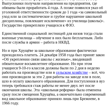
Выпускники получали направления на предприятия, где
обязаны были проработать 4 года. А позже появился указ об
уголовной ответственности сроком до 1 года «за самовольный
уход или за систематическое и грубое нарушение школьной
дисциплины, повлекшее исключение» из училища (школы)».
Государство прикрепляло учащихся к ФЗО.
Единственной социальной лестницей для низов тогда стали
военные училища – обучение в них было бесплатным. Либо
после службы в армии – работа в НКВД.
Но и при Хрущёве за школьное образование фактически
приходилось платить. 24 декабря 1958 года был принят закон
«Об укреплении связи школы с жизнью», вводивший
обязательное восьмилетнее образование. Но при этом
учащиеся 9-10-го классов должны были по 2 дня в неделю
работать на производстве или в
сельском хозяйстве
– всё, что
они производили за эти 2 дня работы на заводе или в поле,
шло в оплату школьного образования. Для поступления в вуз
теперь требовался стаж работы не менее двух лет после
окончания школы. Эта «школьная реформа» была отменена
сразу после смещения Хрущёва, а окончательно современный
вид школьное образование приняло лишь при Брежневе, в
1966 году.