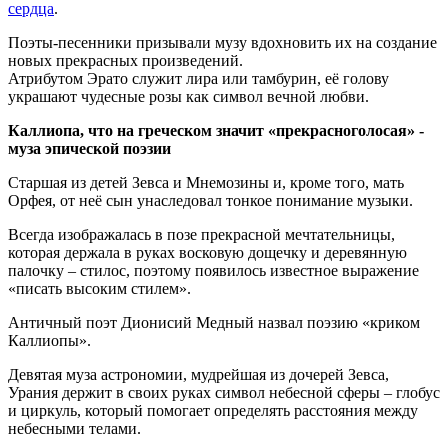
сердца
.
Поэты-песенники призывали музу вдохновить их на создание
новых прекрасных произведений.
Атрибутом Эрато служит лира или тамбурин, её голову
украшают чудесные розы как символ вечной любви.
Каллиопа, что на греческом значит «прекрасноголосая» -
муза эпической поэзии
Старшая из детей Зевса и Мнемозины и, кроме того, мать
Орфея, от неё сын унаследовал тонкое понимание музыки.
Всегда изображалась в позе прекрасной мечтательницы,
которая держала в руках восковую дощечку и деревянную
палочку – стилос, поэтому появилось известное выражение
«писать высоким стилем».
Античный поэт Дионисий Медный назвал поэзию «криком
Каллиопы».
Девятая муза астрономии, мудрейшая из дочерей Зевса,
Урания держит в своих руках символ небесной сферы – глобус
и циркуль, который помогает определять расстояния между
небесными телами.