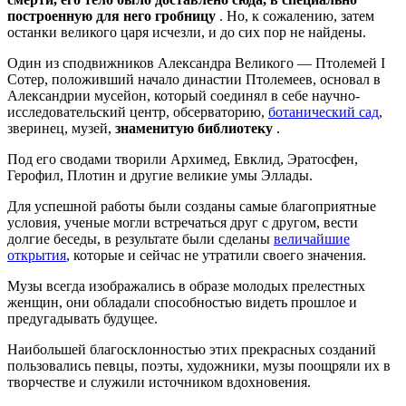
построенную для него гробницу
. Но, к сожалению, затем
останки великого царя исчезли, и до сих пор не найдены.
Один из сподвижников Александра Великого — Птолемей I
Сотер, положивший начало династии Птолемеев, основал в
Александрии мусейон, который соединял в себе научно-
исследовательский центр, обсерваторию,
ботанический сад
,
зверинец, музей,
знаменитую библиотеку
.
Под его сводами творили Архимед, Евклид, Эратосфен,
Герофил, Плотин и другие великие умы Эллады.
Для успешной работы были созданы самые благоприятные
условия, ученые могли встречаться друг с другом, вести
долгие беседы, в результате были сделаны
величайшие
открытия
, которые и сейчас не утратили своего значения.
Музы всегда изображались в образе молодых прелестных
женщин, они обладали способностью видеть прошлое и
предугадывать будущее.
Наибольшей благосклонностью этих прекрасных созданий
пользовались певцы, поэты, художники, музы поощряли их в
творчестве и служили источником вдохновения.