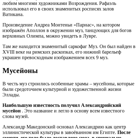
любим многими художниками Возрождения. Рафаэль
использовал его в своих знаменитых росписях залов
Ватикана.
Произведение Андреа Монтеньи «Парнас», на котором
изображён Аполлон в окружении муз, танцующих для богов
верховных Олимпа, можно увидеть в Лувре.
Там же находится знаменитый саркофаг Муз. Он был найден в
XVIII веке на римских раскопках, его нижний барельеф
украшен превосходным изображением всех 9 муз.
Мусейоны
В честь муз строились особенные храмы – мусейоны, которые
были средоточием культурной и художественной жизни
Эллады.
Наибольшую известность получил Александрийский
мусейон
. Это название и легло в основу всем известного
слова музей.
Александр Македонский основал Александрию как центр
эллинистической культуры в завоёванном им Египте.
После
смерти, его тело было доставлено сюда, в специально