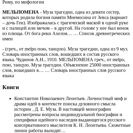
Риму, по мифологии
МЕЛЬПОМЕНА
- Муза трагедии, одна из девяти сестер,
которых родила богиня памяти Мнемосина от Зевса (вариант
– дочь Геи). Изображалась с трагической маской в одной руке
и с палицей или мечом – в другой. На голове у нее был венок
из плюща. От бога реки Ахелоя… …
Список древнегреческих
имен
- (греч., от melpo пою, танцую). Муза трагедии, одна из 9 муз.
Словарь иностранных слов, вошедших в состав русского
языка. Чудинов А.Н., 1910. МЕЛЬПОМЕНА греч., от melpo,
пою, танцую. Муза трагедии. Объяснение 25000 иностранных
слов, вошедших в… …
Словарь иностранных слов русского
языка
Книги
Константин Николаевич Леонтьев. Личностный миф и
драма идей в контексте поиска духовного смысла
истории , Д. Е. Муза. В настоящей монографии
рассмотрены вопросы индивидуальной биографии и
специфики идейного наследия выдающегося русского
консервативного мыслителя К. Н. Леонтьева. Сюжетные
линии работы выходят…