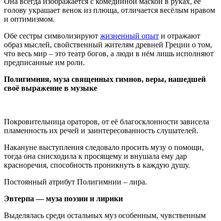
Она всегда изображается с комедийной маской в руках, её
голову украшает венок из плюща, отличается весёлым нравом
и оптимизмом.
Обе сестры символизируют
жизненный опыт
и отражают
образ мыслей, свойственный жителям древней Греции о том,
что весь мир – это театр богов, а люди в нём лишь исполняют
предписанные им роли.
Полигимния, муза священных гимнов, веры, нашедшей
своё выражение в музыке
Покровительница ораторов, от её благосклонности зависела
пламенность их речей и заинтересованность слушателей.
Накануне выступления следовало просить музу о помощи,
тогда она снисходила к просящему и внушала ему дар
красноречия, способность проникнуть в каждую душу.
Постоянный атрибут Полигимнии – лира.
Эвтерпа — муза поэзии и лирики
Выделялась среди остальных муз особенным, чувственным