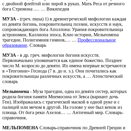
с двойной флейтой или лирой в руках. Мать Реса от речного
бога Стримона .… … Википедия
МУЗА
- (греч. musa) 1) в древнегреческой мифологии каждая
из девяти богинь, покровительниц поэзии, искусств и наук,
сопровождающих бога Аполлона: Урания покровительница
астрономии, Каллиопа эпоса, Клио истории, Мельпомена
трагедии, Полигимния гимнов,… …
Профессиональное
образование
. Словарь
МУЗА
- в др. греч. мифологии богиня искусств.
Первоначально упоминается как единое божество. Позднее
число М. возросло до девяти. Их имена впервые встречаются
в «Теогонии» Гесиода (7 в. до н. э.). Они почитались как
покровительницы различных искусств, а …
Атеистический
словарь
Мельпомена
- Муза трагедии, одна из девяти сестер, которых
родила богиня памяти Мнемосина от Зевса (вариант дочь
Геи). Изображалась с трагической маской в одной руке и с
палицей или мечом в другой. На голове у нее был венок из
плюща. От бога реки Ахелоя… …
Античный мир. Словарь-
справочник.
МЕЛЬПОМЕНА
Cловарь-справочник по Древней Греции и