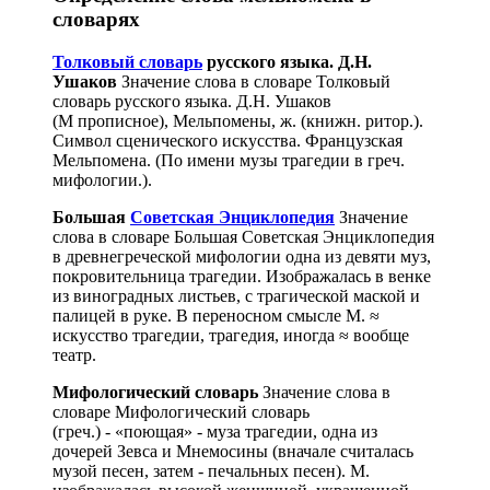
словарях
Толковый словарь
русского языка. Д.Н.
Ушаков
Значение слова в словаре Толковый
словарь русского языка. Д.Н. Ушаков
(М прописное), Мельпомены, ж. (книжн. ритор.).
Символ сценического искусства. Французская
Мельпомена. (По имени музы трагедии в греч.
мифологии.).
Большая
Советская Энциклопедия
Значение
слова в словаре Большая Советская Энциклопедия
в древнегреческой мифологии одна из девяти муз,
покровительница трагедии. Изображалась в венке
из виноградных листьев, с трагической маской и
палицей в руке. В переносном смысле М. ≈
искусство трагедии, трагедия, иногда ≈ вообще
театр.
Мифологический словарь
Значение слова в
словаре Мифологический словарь
(греч.) - «поющая» - муза трагедии, одна из
дочерей Зевса и Мнемосины (вначале считалась
музой песен, затем - печальных песен). М.