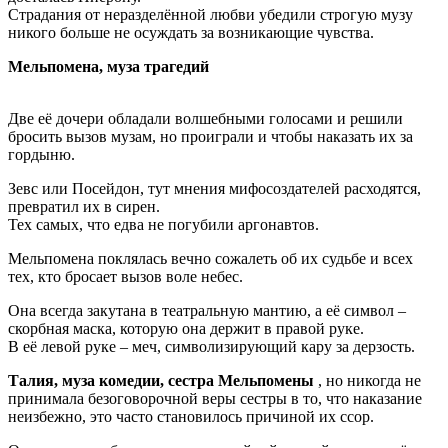
Страдания от неразделённой любви убедили строгую музу
никого больше не осуждать за возникающие чувства.
Мельпомена, муза трагедий
Две её дочери обладали волшебными голосами и решили
бросить вызов музам, но проиграли и чтобы наказать их за
гордыню.
Зевс или Посейдон, тут мнения мифосоздателей расходятся,
превратил их в сирен.
Тех самых, что едва не погубили аргонавтов.
Мельпомена поклялась вечно сожалеть об их судьбе и всех
тех, кто бросает вызов воле небес.
Она всегда закутана в театральную мантию, а её символ –
скорбная маска, которую она держит в правой руке.
В её левой руке – меч, символизирующий кару за дерзость.
Талия, муза комедии, сестра Мельпомены
, но никогда не
принимала безоговорочной веры сестры в то, что наказание
неизбежно, это часто становилось причиной их ссор.