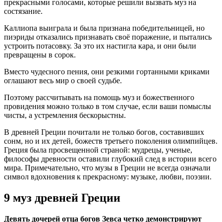
прекрасными голосами, которые решили вызвать муз на
состязание.
Каллиопа выиграла и была признана победительницей, но
пиэриды отказались признавать своё поражение, и пытались
устроить потасовку. За это их настигла кара, и они были
превращены в сорок.
Вместо чудесного пения, они резкими гортанными криками
оглашают весь мир о своей судьбе.
Поэтому рассчитывать на помощь муз и божественного
провидения можно только в том случае, если ваши помыслы
чисты, а устремления бескорыстны.
В древней Греции почитали не только богов, составивших
сонм, но и их детей, божеств третьего поколения олимпийцев.
Греция была просвещенной страной: мудрецы, ученые,
философы древности оставили глубокий след в истории всего
мира. Примечательно, что музы в Греции не всегда означали
символ вдохновения к прекрасному: музыке, любви, поэзии.
9 муз древней Греции
Девять дочерей отца богов Зевса четко демонстрируют