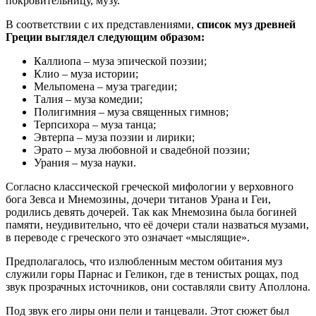
покровительницу, музу.
В соответствии с их представлениями,
список муз древней
Греции выглядел следующим образом:
Каллиопа – муза эпической поэзии;
Клио – муза истории;
Мельпомена – муза трагедии;
Талия – муза комедии;
Полигимния – муза священных гимнов;
Терпсихора – муза танца;
Эвтерпа – муза поэзии и лирики;
Эрато – муза любовной и свадебной поэзии;
Урания – муза науки.
Согласно классической греческой мифологии у верховного
бога Зевса и Мнемозины, дочери титанов Урана и Геи,
родились девять дочерей. Так как Мнемозина была богиней
памяти, неудивительно, что её дочери стали назваться музами,
в переводе с греческого это означает «мыслящие».
Предполагалось, что излюбленным местом обитания муз
служили горы Парнас и Геликон, где в тенистых рощах, под
звук прозрачных источников, они составляли свиту Аполлона.
Под звук его лиры они пели и танцевали. Этот сюжет был