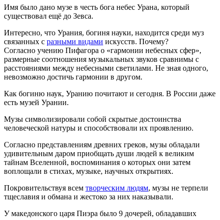
Имя было дано музе в честь бога небес Урана, который
существовал ещё до Зевса.
Интересно, что Урания, богиня науки, находится среди муз
связанных с
разными видами
искусств. Почему?
Согласно учению Пифагора о «гармонии небесных сфер»,
размерные соотношения музыкальных звуков сравнимы с
расстояниями между небесными светилами. Не зная одного,
невозможно достичь гармонии в другом.
Как богиню наук, Уранию почитают и сегодня. В России даже
есть музей Урании.
Музы символизировали собой скрытые достоинства
человеческой натуры и способствовали их проявлению.
Согласно представлениям древних греков, музы обладали
удивительным даром приобщать души людей к великим
тайнам Вселенной, воспоминания о которых они затем
воплощали в стихах, музыке, научных открытиях.
Покровительствуя всем
творческим людям
, музы не терпели
тщеславия и обмана и жестоко за них наказывали.
У македонского царя Пиэра было 9 дочерей, обладавших