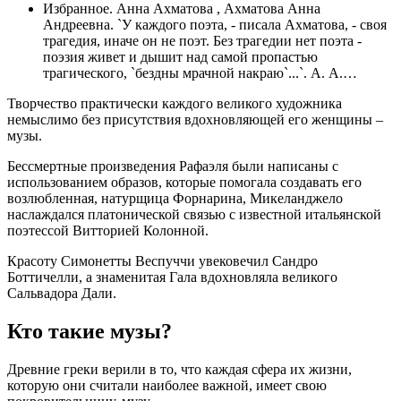
Избранное. Анна Ахматова , Ахматова Анна
Андреевна. `У каждого поэта, - писала Ахматова, - своя
трагедия, иначе он не поэт. Без трагедии нет поэта -
поэзия живет и дышит над самой пропастью
трагического, `бездны мрачной накраю`...`. А. А.…
Творчество практически каждого великого художника
немыслимо без присутствия вдохновляющей его женщины –
музы.
Бессмертные произведения Рафаэля были написаны с
использованием образов, которые помогала создавать его
возлюбленная, натурщица Форнарина, Микеланджело
наслаждался платонической связью с известной итальянской
поэтессой Витторией Колонной.
Красоту Симонетты Веспуччи увековечил Сандро
Боттичелли, а знаменитая Гала вдохновляла великого
Сальвадора Дали.
Кто такие музы?
Древние греки верили в то, что каждая сфера их жизни,
которую они считали наиболее важной, имеет свою