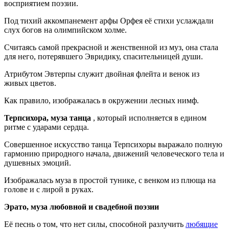
восприятием поэзии.
Под тихий аккомпанемент арфы Орфея её стихи услаждали
слух богов на олимпийском холме.
Считаясь самой прекрасной и женственной из муз, она стала
для него, потерявшего Эвридику, спасительницей души.
Атрибутом Эвтерпы служит двойная флейта и венок из
живых цветов.
Как правило, изображалась в окружении лесных нимф.
Терпсихора, муза танца
, который исполняется в едином
ритме с ударами сердца.
Совершенное искусство танца Терпсихоры выражало полную
гармонию природного начала, движений человеческого тела и
душевных эмоций.
Изображалась муза в простой тунике, с венком из плюща на
голове и с лирой в руках.
Эрато, муза любовной и свадебной поэзии
Её песнь о том, что нет силы, способной разлучить
любящие