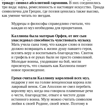
триаду: символ абсолютной гармонии.
В них соединились
три вида: наука, ремесленность и настоящее искусство. Триада
символична для Греции, где поэзия ценилась также высоко,
как умение читать по звездам.
Мудрецы и философы справедливо считали, что
каждая из муз необходима для процветания.
Каллиопа была матерью Орфея, от нее сын
унаследовал способность чувствовать музыку.
Мать учила сына тому, что каждое слово в поэзии
должно возвращать к жизни душу павшего героя,
вселять веру и воспитывать благородство. Свиток
и грифель в ее руках были не просто символикой.
Молодые воины, уходившие на бой, могли
присягнуть, что слышать как Каллиопа пишет
новое произведение.
Греки считали Каллиопу королевой всех муз,
недаром у нее на голове венценосная корона или
лавровый венок. Сам Аполлон не смел перебить
королеву муз, когда она говорила пламенные речи
о чести, благородстве, отваге и чистоте души
истинного воина. Музу можно считать символом
любви к своей Родине, своей земле. Поэтому в