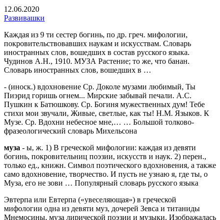
12.06.2020
Развивашки
Каждая из 9 ти сестер богинь, по др. греч. мифологии,
покровительствовавших наукам и искусствам. Словарь
иностранных слов, вошедших в состав русского языка.
Чудинов А.Н., 1910. МУЗА Растение; то же, что банан.
Словарь иностранных слов, вошедших в …
- (иноск.) вдохновение Ср. Доколе музами любимый, Ты
Пиэрид горишь огнем... Мирские забывай печали. А.С.
Пушкин к Батюшкову. Ср. Богиня мужественных дум! Тебе
стихи мои звучали, Живые, светлые, как ты! Н.М. Языков. К
Музе. Ср. Вдохни небесное мне,… …
Большой толково-
фразеологический словарь Михельсона
муза
- ы, ж. 1) В греческой мифологии: каждая из девяти
богинь, покровительниц поэзии, искусств и наук. 2) перен.,
только ед., книжн. Символ поэтического вдохновения, а также
само вдохновение, творчество. И пусть не узнаю я, где ты, о
Муза, его не зови …
Популярный словарь русского языка
Эвтерпа или Евтерпа («увеселяющая») в греческой
мифологии одна из девяти муз, дочерей Зевса и титаниды
Мнемосины, муза лирической поэзии и музыки. Изображалась