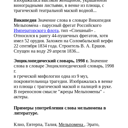
изображалась высокой женщиной, украшенной
виноградными листьями, в венке из плюща, с
трагической театральной маской водной...
Википедия
Значение слова в словаре Википедия
Мельпоме́на - парусный фрегат Российского
Императорского флота
, тип «Спешный» .
Относился к рангу 44-пушечных фрегатов, хотя
имел 52 орудия. Заложен на Соломбальской верфи
22 сентября 1834 года. Строитель В. А. Ершов.
Спущен на воду 29 апреля 1836...
Энциклопедический словарь, 1998 г.
Значение
слова в словаре Энциклопедический словарь, 1998
г.
в греческой мифологии одна из 9 муз,
покровительница трагедии. Изображалась в венке
из плюща с трагической маской и палицей в руке.
В переносном смысле "жрецы Мельпомены" -
актеры.
Примеры употребления слова мельпомена в
литературе.
Клио, Евтерпа, Талия,
Мельпомена
, Эрато,