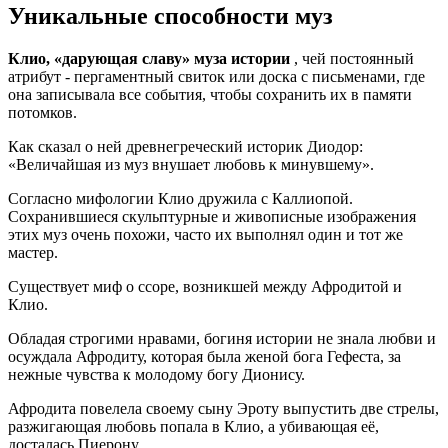
Уникальные способности муз
Клио, «дарующая славу» муза истории
, чей постоянный
атрибут - пергаментный свиток или доска с письменами, где
она записывала все события, чтобы сохранить их в памяти
потомков.
Как сказал о ней древнегреческий историк Диодор:
«Величайшая из муз внушает любовь к минувшему».
Согласно мифологии Клио дружила с Каллиопой.
Сохранившиеся скульптурные и живописные изображения
этих муз очень похожи, часто их выполнял один и тот же
мастер.
Существует миф о ссоре, возникшей между Афродитой и
Клио.
Обладая строгими нравами, богиня истории не знала любви и
осуждала Афродиту, которая была женой бога Гефеста, за
нежные чувства к молодому богу Дионису.
Афродита повелела своему сыну Эроту выпустить две стрелы,
разжигающая любовь попала в Клио, а убивающая её,
досталась Пиерону.