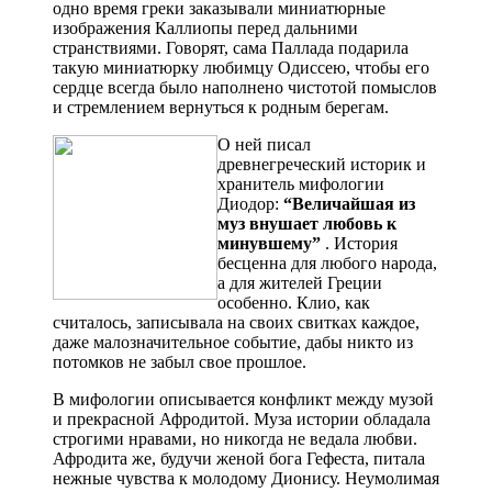
одно время греки заказывали миниатюрные
изображения Каллиопы перед дальними
странствиями. Говорят, сама Паллада подарила
такую миниатюрку любимцу Одиссею, чтобы его
сердце всегда было наполнено чистотой помыслов
и стремлением вернуться к родным берегам.
О ней писал
древнегреческий историк и
хранитель мифологии
Диодор:
“Величайшая из
муз внушает любовь к
минувшему”
. История
бесценна для любого народа,
а для жителей Греции
особенно. Клио, как
считалось, записывала на своих свитках каждое,
даже малозначительное событие, дабы никто из
потомков не забыл свое прошлое.
В мифологии описывается конфликт между музой
и прекрасной Афродитой. Муза истории обладала
строгими нравами, но никогда не ведала любви.
Афродита же, будучи женой бога Гефеста, питала
нежные чувства к молодому Дионису. Неумолимая