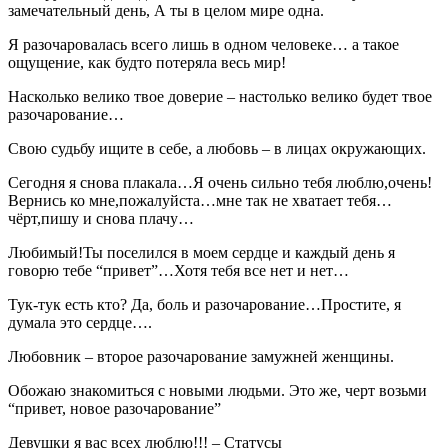
замечательный день, А ты в целом мире одна.
Я разочаровалась всего лишь в одном человеке… а такое
ощущение, как будто потеряла весь мир!
Насколько велико твое доверие – настолько велико будет твое
разочарование…
Свою судьбу ищите в себе, а любовь – в лицах окружающих.
Сегодня я снова плакала…Я очень сильно тебя люблю,очень!
Вернись ко мне,пожалуйста…мне так не хватает тебя…
чёрт,пишу и снова плачу…
Любимый!Ты поселился в моем сердце и каждый день я
говорю тебе “привет”…Хотя тебя все нет и нет…
Тук-тук есть кто? Да, боль и разочарование…Простите, я
думала это сердце….
Любовник – второе разочарование замужней женщины.
Обожаю знакомиться с новыми людьми. Это же, черт возьми
“привет, новое разочарование”
Девушки я вас всех люблю!!! – Статусы