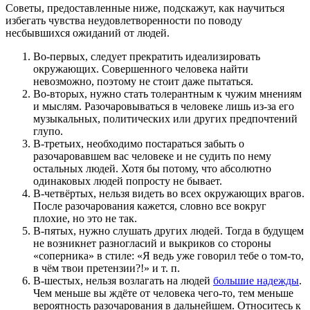
же, не так.
Единственный способ пережить разочарование - любое, в том
числе и в людях, - понять, простить и смириться с мыслью,
что на Земле нет никого/ничего идеального. Без этого никак.
Только осознание тщетности попыток найти человека без
единого недостатка способно помочь избавиться от
разочарования сейчас и не позволить подобным ситуациям
произойти в будущем. Однако о последнем более подробно
ниже.
Как не разочаровываться в людях в
дальнейшем
Советы, предоставленные ниже, подскажут, как научиться
избегать чувства неудовлетворенности по поводу
несбывшихся ожиданий от людей.
Во-первых, следует прекратить идеализировать
окружающих. Совершенного человека найти
невозможно, поэтому не стоит даже пытаться.
Во-вторых, нужно стать толерантным к чужим мнениям
и мыслям. Разочаровываться в человеке лишь из-за его
музыкальных, политических или других предпочтений