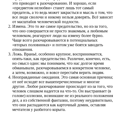
это приводит к разочарованию. И хорошо, если
«предметом нелюбви» станет лишь тот самый
предатель, а то ведь может закрасться и мысль о том, что
все люди сволочи и никому нельзя доверять. Всё зависит
от масштабов человеческой подлости.
Измена. Это то же самое предательство, но из-за того,
что оно совершается не просто знакомым, а любимым
человеком, реагируют люди на измену более бурно.
Чаще всего разочаровываются в потенциальных
«вторых половинках» и потом уже боятся заводить
отношения.
Ложь. Враньё, особенно крупное, воспринимается,
опять-таки, как предательство. Различие, конечно, есть,
но смысл один: мы понимаем, что нас долгое время
обманывали, разочаровываемся в конкретном человеке,
а затем, возможно, и вовсе перестаём верить людям.
Неоправданные ожидания. Это самая основная причина;
от неё исходят все вышеперечисленные и многие
другие. Любое разочарование происходит из-за того, что
человек слишком надеется на что-то. Он выстраивает (в
голове) иллюзии, возникшие не из реального положения
дел, а из собственной фантазии, поэтому неудивительно,
что они распадаются как карточный домик, оставляя
мечтателя у разбитого корыта.