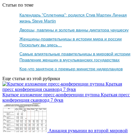
Статьи по теме
Календарь "Сплетника": родился Стив Мартин Личная
жизнь Steve Martin
Дворцы, павлины и золотые ванны диктатора чаушеску
Женщины-правительницы в истории мира и россии
Поскольку вы здесь…
Самые влиятельные правительницы в мировой истории
Правление женщин в мусульманских государствах
Кое-что занятное о премьер министре нидерландов
Еще статьи из этой рубрики
Краткое изложение пресс-конференции путина Краткая пресс
конференция сканворд 7 букв
Авиация румынии во второй мировой