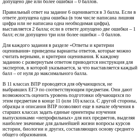
допущено две или более ошибки – 0 баллов.
Правильный ответ на задание 6 оценивается в 3 балла. Если в
ответе допущена одна ошибка (в том числе написана лишняя
цифра или не написана одна необходимая цифра),
выставляется 2 балла; если в ответе допущено две ошибки – 1
балл; если допущено три или более ошибки – 0 баллов.
Для каждого задания в разделе «Ответы и критерии
оценивания» приведены варианты ответов, которые можно
считать верными, и критерии оценивания. К каждому
заданию с развернутым ответом приводится инструкция для
экспертов, в которой указывается, за что выставляется каждый
балл – от нуля до максимального балла.
В 11 классах ВПР проводятся для обучающихся, не
выбравших ЕГЭ по соответствующим предметам. Они дают
возможность оценить уровень подготовки обучающихся по
этим предметам в конце 11 (или 10) класса. С другой стороны,
образцы и описания ВПР позволяют еще в начале обучения в
старших классах задать единые ориентиры изучения
выпускниками «непрофильных» для них предметов, выделяя
наиболее значимые для дальнейшей жизни вопросы курсов
истории, биологии и других, составляющих основу среднего
общего образования.