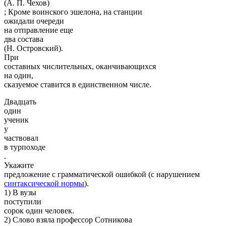
(А. П. Чехов)
; Кроме воинского эшелона, на станции
ожидали оче­реди
на отправление еще
два состава
(Н. Островский).
При
составных числительных, оканчивающихся
на один,
сказуемое ставится в единственном числе.
Двадцать
один
ученик
у
частвовал
в турпоходе
.
Укажите
предложение с грамматической ошибкой (с нарушением
синтаксической нормы
).
1) В вузы
поступили
сорок один человек.
2) Слово взяла профессор Сотникова