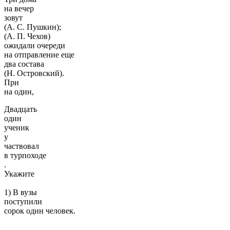
на вечер
зовут
(А. С. Пушкин);
(А. П. Чехов)
ожидали оче­реди
на отправление еще
два состава
(Н. Островский).
При
на один,
Двадцать
один
ученик
у
частвовал
в турпоходе
.
Укажите
1) В вузы
поступили
сорок один человек.