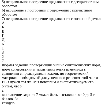
5) неправильное построение предложения с деепричастным
оборотом
6) нарушение в построении предложения с причастным
оборотом
7) неправильное построение предложения с косвенной речью
А
Б
В
Г
Д
6
1
3
2
7
Формат задания, проверяющий знание синтаксических норм,
норм согласования и управления очень изменился в
сравнении с предыдущими годами, но теоретический
материал, необходимый для успешного решения этой части
ЕГЭ нужен тот же. Мы повторим и систематизируем его.
Учтём, что з
а
выполнение задания 7 может быть выставлено от 0 до 5-и
баллов. За
каждую