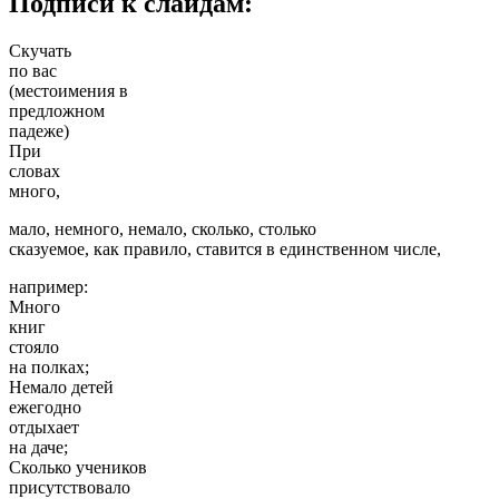
Подписи к слайдам:
Скучать
по вас
(местоимения в
предложном
падеже)
При
словах
много,
мало, немного, немало, сколько, столько
сказуемое, как правило, ставится в единственном числе,
например:
Много
книг
стояло
на полках;
Немало детей
ежегодно
отдыхает
на даче;
Сколько учеников
присутствовало