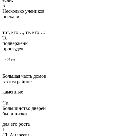
если:
5
Несколько учеников
по­ехали
тот, кто…, те, кто…:
Те
подвержены
простуде»
..: Это
Большая часть домов
в этом районе
каменные
.
Ср.:
Большинство дверей
были низки
для его роста
I
(Л. Андреев).