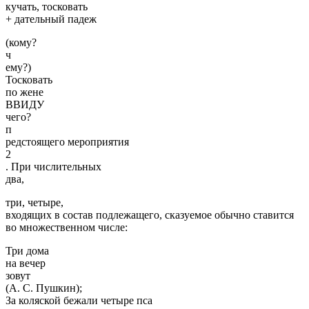
кучать, тосковать
+ дательный падеж
(кому?
ч
ему?)
Тосковать
по жене
ВВИДУ
чего?
п
редстоящего мероприятия
2
. При числительных
два,
три, четыре,
входящих в состав подлежащего, сказуемое обычно ставится
во множественном числе:
Три дома
на вечер
зовут
(А. С. Пушкин);
За коляской бежали четыре пса