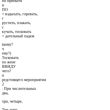
по прибыти
и
ПО
+ вздыхать, горевать,
г
рустить, плакать,
с
кучать, тосковать
+ дательный падеж
(кому?
ч
ему?)
Тосковать
по жене
ВВИДУ
чего?
п
редстоящего мероприятия
2
. При числительных
два,
три, четыре,
Три дома