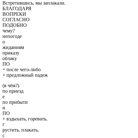
Встретившись, мы заплакали.
БЛАГОДАРЯ
ВОПРЕКИ
СОГЛАСНО
ПОДОБНО
чему?
непогоде
о
жиданиям
приказу
облаку
ПО
= после чего-либо
+ предложный падеж
(в чём?)
по приезд
е
по прибыти
и
ПО
+ вздыхать, горевать,
г
рустить, плакать,
с