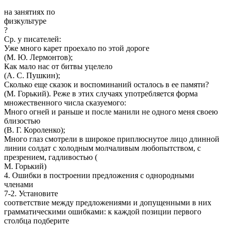
на занятиях по
физкультуре
?
Ср. у писателей:
Уже много карет проехало по этой дороге
(М. Ю. Лермонтов);
Как мало нас от битвы уцелело
(А. С. Пушкин);
Сколько еще сказок и воспоминаний осталось в ее памяти?
(М. Горький). Реже в этих случаях употребляется форма
множественного числа сказуемого:
Много огней и раньше и после манили не одного меня своею
близостью
(В. Г. Короленко);
Много глаз смотрели в широкое приплюснутое лицо длинной
линии солдат с холодным молчаливым любопытством, с
презрением, гадливостью (
М. Горький)
4. Ошибки в построении предложения с однородными
членами
7-2. Установите
соответствие между предложениями и допущенными в них
грамматическими ошибками: к каждой позиции первого
столбца подберите