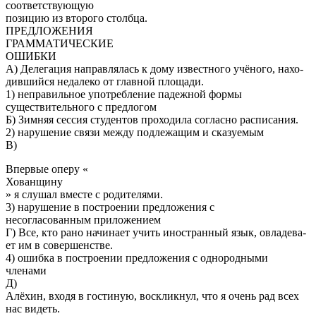
соответствующую
позицию из второго столбца.
ПРЕДЛОЖЕНИЯ
ГРАММАТИЧЕСКИЕ
ОШИБКИ
А) Де­ле­га­ция на­прав­ля­лась к дому из­вест­но­го учёного, на­хо­
див­ший­ся не­да­ле­ко от глав­ной пло­ща­ди.
1) неправильное употребление падежной формы
существительного с предлогом
Б) Зим­няя сес­сия сту­ден­тов про­хо­ди­ла со­глас­но рас­пи­са­ния.
2) нарушение связи между подлежащим и сказуемым
В)
Впер­вые оперу «
Хо­ван­щи­ну
» я слу­шал вме­сте с ро­ди­те­ля­ми.
3) нарушение в построении предложения с
несогласованным приложением
Г) Все, кто рано на­чи­на­ет учить ино­стран­ный язык, овла­де­ва­
ет им в со­вер­шен­стве.
4) ошибка в построении предложения с однородными
членами
Д)
Алёхин, входя в гостиную, воскликнул, что я очень рад всех
нас видеть.