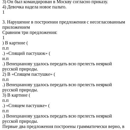
3) Он был командирован в Москву согласно приказу.
4) Девочка надела новое пальто.
1
3. Нарушение в построении предложения с несогласованным
приложением
Сравним три предложения:
1
) В картине (
п.п
.) «Спящий пастушок» (
и.п
.) Венецианову удалось передать всю прелесть неяркой
русской природы.
2) В «Спящем пастушке» (
п.п
.) Венецианову удалось передать всю прелесть неяркой
русской природы.
3) В картине (
п.п
.) «Спящем пастушке» (
п.п
.) Венецианову удалось передать всю прелесть неяркой
русской природы.
Первые два предложения построены грамматически верно, в