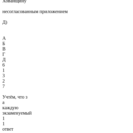
Хо­ван­щи­ну
несогласованным приложением
Д)
А
Б
В
Г
Д
6
1
3
2
7
Учтём, что з
а
каждую
экзаменуемый
1
1
ответ