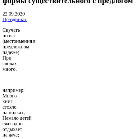
формы существительного с предлогом
22.09.2020
Праздники
Скучать
по вас
(местоимения в
предложном
падеже)
При
словах
много,
например:
Много
книг
стояло
на полках;
Немало детей
ежегодно
отдыхает
на даче;