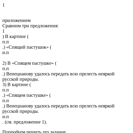
1
приложением
Сравним три предложения:
1
) В картине (
п.п
.) «Спящий пастушок» (
и.п
2) В «Спящем пастушке» (
п.п
.) Венецианову удалось передать всю прелесть неяркой
русской природы.
3) В картине (
п.п
.) «Спящем пастушке» (
п.п
.) Венецианову удалось передать всю прелесть неяркой
русской природы.
и.п
. (см. предложение 1).
Попробуем решить это задание