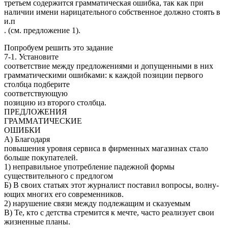
третьем содержится грамматическая ошибка, так как при
наличии имени нарицательного собственное должно стоять в
и.п
. (см. предложение 1).
Попробуем решить это задание
7-1. Установите
соответствие между предложениями и допущенными в них
грамматическими ошибками: к каждой позиции первого
столбца подберите
соответствующую
позицию из второго столбца.
ПРЕДЛОЖЕНИЯ
ГРАММАТИЧЕСКИЕ
ОШИБКИ
А) Бла­го­да­ря
по­вы­ше­ния уров­ня сер­ви­са в фир­мен­ных ма­га­зи­нах стало
боль­ше по­ку­па­те­лей.
1) неправильное употребление падежной формы
существительного с предлогом
Б) В своих ста­тьях этот жур­на­лист по­ста­вил во­про­сы, вол­ну­
ю­щих мно­гих его со­вре­мен­ни­ков.
2) нарушение связи между подлежащим и сказуемым
В) Те, кто с дет­ства стре­мит­ся к мечте, часто ре­а­ли­зу­ет свои
жиз­нен­ные планы.