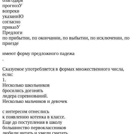
благодаря
прогнозУ
вопреки
указаниЮ
согласно
приказУ
Предлоги
по прибытии, по окончании, по выбытии, по исключении, по
приезде
имеют форму предложного падежа
.
Сказуемое употребляется в формах множественного числа,
если:
1.
Несколько школьников
бросились догонять
лидера соревнований.
Несколько мальчиков и девочек
с интересом отнеслись
к появлению котенка в классе.
Еще до поступления в школу
большинство первоклассников
любили читать и умели считать