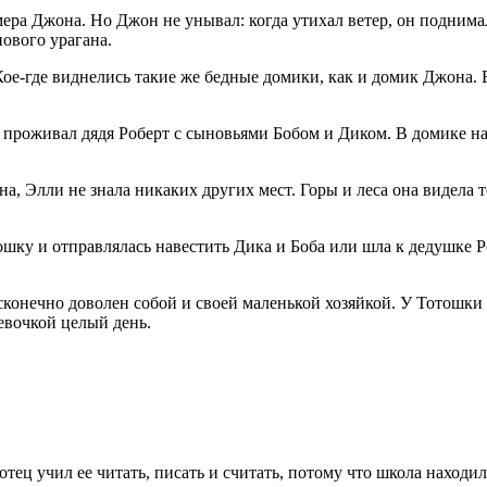
ра Джона. Но Джон не унывал: когда утихал ветер, он поднимал
нового урагана.
ь. Кое-где виднелись такие же бедные домики, как и домик Джона
е проживал дядя Роберт с сыновьями Бобом и Диком. В домике н
а, Элли не знала никаких других мест. Горы и леса она видела т
ошку и отправлялась навестить Дика и Боба или шла к дедушке Р
есконечно доволен собой и своей маленькой хозяйкой. У Тотошки
девочкой целый день.
отец учил ее читать, писать и считать, потому что школа находи