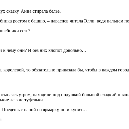
х сказку. Анна стирала белье.
бника ростом с башню, – нараспев читала Элли, водя пальцем п
олшебники есть?
и к чему они? И без них хлопот довольно…
сь королевой, то обязательно приказала бы, чтобы в каждом гор
просыпаясь утром, находили под подушкой большой сладкий пря
ькие легкие туфельки.
– Поедешь с папой на ярмарку, он и купит…
я.