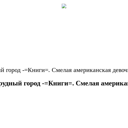
й город -=Книги=. Смелая американская девочк
рудный город -=Книги=. Смелая американ