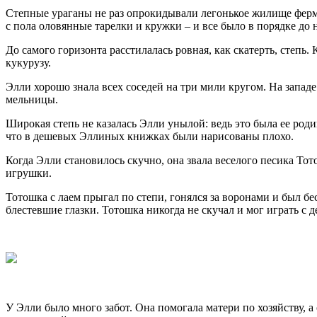
Степные ураганы не раз опрокидывали легонькое жилище ферме
с пола оловянные тарелки и кружки – и все было в порядке до 
До самого горизонта расстилалась ровная, как скатерть, степ
кукурузу.
Элли хорошо знала всех соседей на три мили кругом. На запад
мельницы.
Широкая степь не казалась Элли унылой: ведь это была ее родин
что в дешевых Эллиных книжках были нарисованы плохо.
Когда Элли становилось скучно, она звала веселого песика Тот
игрушки.
Тотошка с лаем прыгал по степи, гонялся за воронами и был б
блестевшие глазки. Тотошка никогда не скучал и мог играть с 
У Элли было много забот. Она помогала матери по хозяйству, а 