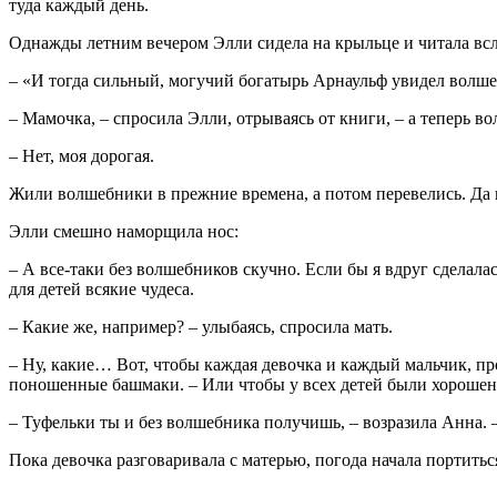
туда каждый день.
Однажды летним вечером Элли сидела на крыльце и читала вслу
– «И тогда сильный, могучий богатырь Арнаульф увидел волше
– Мамочка, – спросила Элли, отрываясь от книги, – а теперь в
– Нет, моя дорогая.
Жили волшебники в прежние времена, а потом перевелись. Да 
Элли смешно наморщила нос:
– А все-таки без волшебников скучно. Если бы я вдруг сделала
для детей всякие чудеса.
– Какие же, например? – улыбаясь, спросила мать.
– Ну, какие… Вот, чтобы каждая девочка и каждый мальчик, 
поношенные башмаки. – Или чтобы у всех детей были хорошен
– Туфельки ты и без волшебника получишь, – возразила Анна. 
Пока девочка разговаривала с матерью, погода начала портитьс