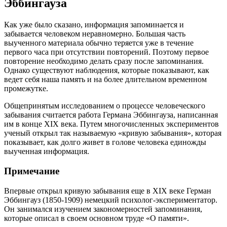
Эббингауза
Как уже было сказано, информация запоминается и
забывается человеком неравномерно. Большая часть
выученного материала обычно теряется уже в течение
первого часа при отсутствии повторений. Поэтому первое
повторение необходимо делать сразу после запоминания.
Однако существуют наблюдения, которые показывают, как
ведет себя наша память и на более длительном временном
промежутке.
Общепринятым исследованием о процессе человеческого
забывания считается работа Германа Эббингауза, написанная
им в конце XIX века. Путем многочисленных экспериментов
ученый открыл так называемую «кривую забывания», которая
показывает, как долго живет в голове человека единожды
выученная информация.
Примечание
Впервые открыл кривую забывания еще в XIX веке Герман
Эббингауз (1850-1909) немецкий психолог-экспериментатор.
Он занимался изучением закономерностей запоминания,
которые описал в своем основном труде «О памяти».