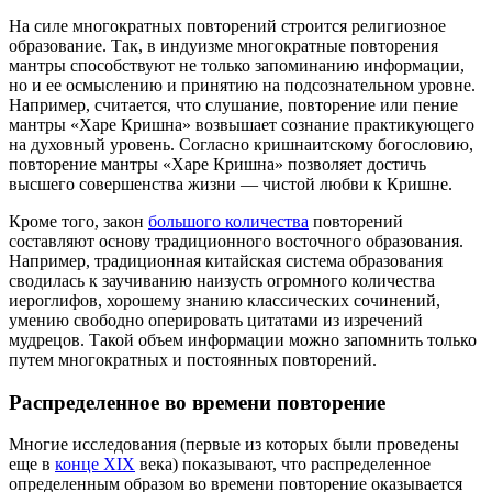
На силе многократных повторений строится религиозное
образование. Так, в индуизме многократные повторения
мантры способствуют не только запоминанию информации,
но и ее осмыслению и принятию на подсознательном уровне.
Например, считается, что слушание, повторение или пение
мантры «Харе Кришна» возвышает сознание практикующего
на духовный уровень. Согласно кришнаитскому богословию,
повторение мантры «Харе Кришна» позволяет достичь
высшего совершенства жизни — чистой любви к Кришне.
Кроме того, закон
большого количества
повторений
составляют основу традиционного восточного образования.
Например, традиционная китайская система образования
сводилась к заучиванию наизусть огромного количества
иероглифов, хорошему знанию классических сочинений,
умению свободно оперировать цитатами из изречений
мудрецов. Такой объем информации можно запомнить только
путем многократных и постоянных повторений.
Распределенное во времени повторение
Многие исследования (первые из которых были проведены
еще в
конце XIX
века) показывают, что распределенное
определенным образом во времени повторение оказывается