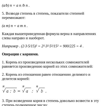
(a/b) n = a n /b n .
5. Возводя степень в степень, показатели степеней
перемножают:
(a m) n = a m n .
Каждая вышеприведенная формула верна в направлениях
слева направо и наоборот.
Например
.
(2·3·5/15)² = 2²·3²·5²/15² = 900/225 = 4
.
Операции с корнями.
1. Корень из произведения нескольких сомножителей
равняется произведению корней из этих сомножителей:
2. Корень из отношения равен отношению делимого и
делителя корней:
3. При возведении корня в степень довольно возвести в эту
степень подкоренное число: