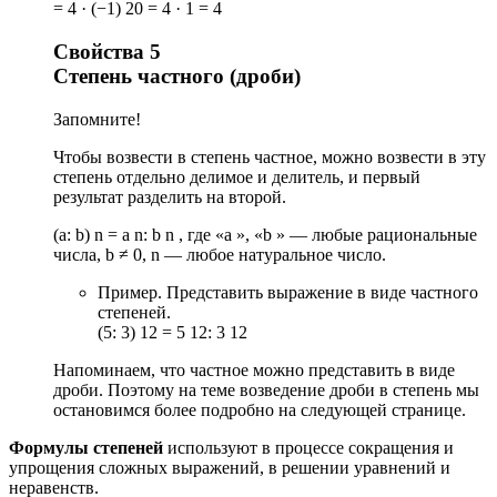
= 4 · (−1) 20 = 4 · 1 = 4
Свойства 5
Степень частного (дроби)
Запомните!
Чтобы возвести в степень частное, можно возвести в эту
степень отдельно делимое и делитель, и первый
результат разделить на второй.
(a: b) n = a n: b n , где «a », «b » — любые рациональные
числа, b ≠ 0, n — любое натуральное число.
Пример. Представить выражение в виде частного
степеней.
(5: 3) 12 = 5 12: 3 12
Напоминаем, что частное можно представить в виде
дроби. Поэтому на теме возведение дроби в степень мы
остановимся более подробно на следующей странице.
Формулы степеней
используют в процессе сокращения и
упрощения сложных выражений, в решении уравнений и
неравенств.