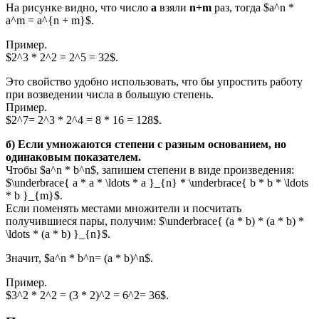
На рисунке видно, что число
а
взяли
n+m
раз, тогда $a^n *
a^m = a^{n + m}$.
Пример.
$2^3 * 2^2 = 2^5 = 32$.
Это свойство удобно использовать, что бы упростить работу
при возведении числа в большую степень.
Пример.
$2^7= 2^3 * 2^4 = 8 * 16 = 128$.
б) Если умножаются степени с разным основанием, но
одинаковым показателем.
Чтобы $a^n * b^n$, запишем степени в виде произведения:
$\underbrace{ a * a * \ldots * a }_{n} * \underbrace{ b * b * \ldots
* b }_{m}$.
Если поменять местами множители и посчитать
получившиеся пары, получим: $\underbrace{ (a * b) * (a * b) *
\ldots * (a * b) }_{n}$.
Значит, $a^n * b^n= (a * b)^n$.
Пример.
$3^2 * 2^2 = (3 * 2)^2 = 6^2= 36$.