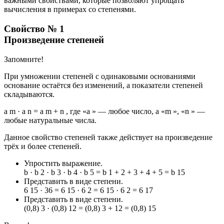
важными свойствами, которые позволяют упрощать
вычисления в примерах со степенями.
Свойство № 1
Произведение степеней
Запомните!
При умножении степеней с одинаковыми основаниями
основание остаётся без изменений, а показатели степеней
складываются.
a m · a n = a m + n , где «a » — любое число, а «m », «n » —
любые натуральные числа.
Данное свойство степеней также действует на произведение
трёх и более степеней.
Упростить выражение.
b · b 2 · b 3 · b 4 · b 5 = b 1 + 2 + 3 + 4 + 5 = b 15
Представить в виде степени.
6 15 · 36 = 6 15 · 6 2 = 6 15 · 6 2 = 6 17
Представить в виде степени.
(0,8) 3 · (0,8) 12 = (0,8) 3 + 12 = (0,8) 15