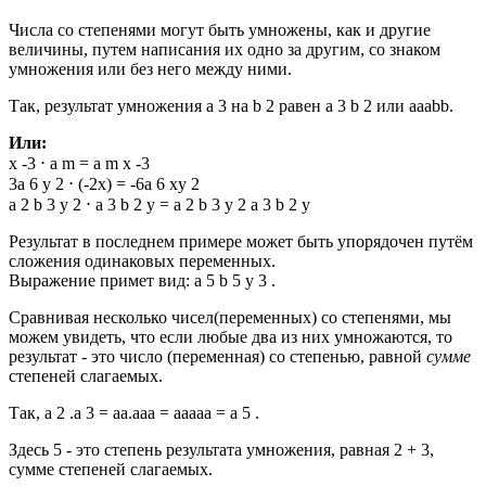
Числа со степенями могут быть умножены, как и другие
величины, путем написания их одно за другим, со знаком
умножения или без него между ними.
Так, результат умножения a 3 на b 2 равен a 3 b 2 или aaabb.
Или:
x -3 ⋅ a m = a m x -3
3a 6 y 2 ⋅ (-2x) = -6a 6 xy 2
a 2 b 3 y 2 ⋅ a 3 b 2 y = a 2 b 3 y 2 a 3 b 2 y
Результат в последнем примере может быть упорядочен путём
сложения одинаковых переменных.
Выражение примет вид: a 5 b 5 y 3 .
Сравнивая несколько чисел(переменных) со степенями, мы
можем увидеть, что если любые два из них умножаются, то
результат - это число (переменная) со степенью, равной
сумме
степеней слагаемых.
Так, a 2 .a 3 = aa.aaa = aaaaa = a 5 .
Здесь 5 - это степень результата умножения, равная 2 + 3,
сумме степеней слагаемых.