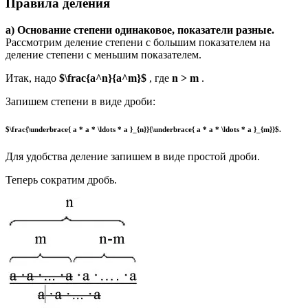
Правила деления
a) Основание степени одинаковое, показатели разные.
Рассмотрим деление степени с большим показателем на
деление степени с меньшим показателем.
Итак, надо
$\frac{a^n}{a^m}$
, где
n > m
.
Запишем степени в виде дроби:
$\frac{\underbrace{ a * a * \ldots * a }_{n}}{\underbrace{ a * a * \ldots * a }_{m}}$.
Для удобства деление запишем в виде простой дроби.
Теперь сократим дробь.