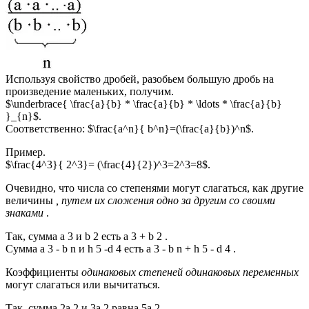
Используя свойство дробей, разобьем большую дробь на
произведение маленьких, получим.
$\underbrace{ \frac{a}{b} * \frac{a}{b} * \ldots * \frac{a}{b}
}_{n}$.
Соответственно: $\frac{a^n}{ b^n}=(\frac{a}{b})^n$.
Пример.
$\frac{4^3}{ 2^3}= (\frac{4}{2})^3=2^3=8$.
Очевидно, что числа со степенями могут слагаться, как другие
величины
, путем их сложения одно за другим со своими
знаками
.
Так, сумма a 3 и b 2 есть a 3 + b 2 .
Сумма a 3 - b n и h 5 -d 4 есть a 3 - b n + h 5 - d 4 .
Коэффициенты
одинаковых степеней одинаковых переменных
могут слагаться или вычитаться.
Так, сумма 2a 2 и 3a 2 равна 5a 2 .