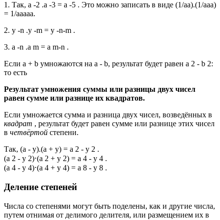
1. Так, a -2 .a -3 = a -5 . Это можно записать в виде (1/aa).(1/aaa)
= 1/aaaaa.
2. y -n .y -m = y -n-m .
3. a -n .a m = a m-n .
Если a + b умножаются на a - b, результат будет равен a 2 - b 2:
то есть
Результат умножения суммы или разницы двух чисел
равен сумме или разнице их квадратов.
Если умножается сумма и разница двух чисел, возведённых в
квадрат
, результат будет равен сумме или разнице этих чисел
в
четвёртой
степени.
Так, (a - y).(a + y) = a 2 - y 2 .
(a 2 - y 2)⋅(a 2 + y 2) = a 4 - y 4 .
(a 4 - y 4)⋅(a 4 + y 4) = a 8 - y 8 .
Деление степеней
Числа со степенями могут быть поделены, как и другие числа,
путем отнимая от делимого делителя, или размещением их в