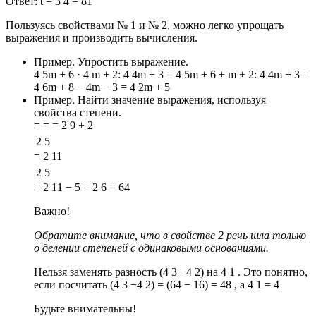
Ответ: t = 3 4 = 81
Пользуясь свойствами № 1 и № 2, можно легко упрощать
выражения и производить вычисления.
Пример. Упростить выражение.
4 5m + 6 · 4 m + 2: 4 4m + 3 = 4 5m + 6 + m + 2: 4 4m + 3 =
4 6m + 8 − 4m − 3 = 4 2m + 5
Пример. Найти значение выражения, используя
свойства степени.
= = = 2 9 + 2
2 5
= 2 11
2 5
= 2 11 − 5 = 2 6 = 64
Важно!
Обратите внимание, что в свойстве 2 речь шла только
о делении степеней с одинаковыми основаниями.
Нельзя заменять разность (4 3 −4 2) на 4 1 . Это понятно,
если посчитать
(4 3 −4 2) = (64 − 16) = 48
, а 4 1 = 4
Будьте внимательны!