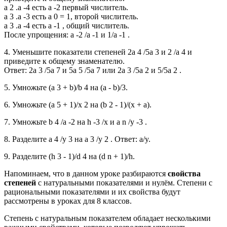
a 2 .a -4 есть a -2 первый числитель.
a 3 .a -3 есть a 0 = 1, второй числитель.
a 3 .a -4 есть a -1 , общий числитель.
После упрощения: a -2 /a -1 и 1/a -1 .
4. Уменьшите показатели степеней 2a 4 /5a 3 и 2 /a 4 и
приведите к общему знаменателю.
Ответ: 2a 3 /5a 7 и 5a 5 /5a 7 или 2a 3 /5a 2 и 5/5a 2 .
5. Умножьте (a 3 + b)/b 4 на (a - b)/3.
6. Умножьте (a 5 + 1)/x 2 на (b 2 - 1)/(x + a).
7. Умножьте b 4 /a -2 на h -3 /x и a n /y -3 .
8. Разделите a 4 /y 3 на a 3 /y 2 . Ответ: a/y.
9. Разделите (h 3 - 1)/d 4 на (d n + 1)/h.
Напоминаем, что в данном уроке разбираются
свойства
степеней
с натуральными показателями и нулём. Степени с
рациональными показателями и их свойства будут
рассмотрены в уроках для 8 классов.
Степень с натуральным показателем обладает несколькими