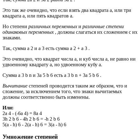
Это так же очевидно, что если взять два квадрата а, или три
квадрата а, или пять квадратов а.
Но степени
различных переменных
и
различные степени
одинаковых переменных
, должны слагаться их сложением с их
знаками.
Так, сумма a 2 и a 3 есть сумма a 2 + a 3 .
Это очевидно, что квадрат числа a, и куб числа a, не равно ни
удвоенному квадрату a, но удвоенному кубу a.
Сумма a 3 b n и 3a 5 b 6 есть a 3 b n + 3a 5 b 6 .
Вычитание
степеней проводится таким же образом, что и
сложение, за исключением того, что знаки вычитаемых
должны соответственно быть изменены.
Или:
2a 4 - (-6a 4) = 8a 4
3h 2 b 6 - 4h 2 b 6 = -h 2 b 6
5(a - h) 6 - 2(a - h) 6 = 3(a - h) 6
Умножение степеней