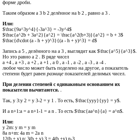
форме дроби.
Таким образом a 3 b 2 делённое на b 2 , равно a 3 .
Или:
$\frac{9a^3y^4}{-3a^3} = -3y^4$
$\frac{a^2b + 3a^2}{a^2} = \frac{a^2(b+3)}{a^2} = b + 3$
$\frac{d\cdot (a - h + y)^3}{(a - h + y)^3} = d$
Запись a 5 , делённого на a 3 , выглядит как $\frac{a^5}{a^3}$.
Но это равно a 2 . В ряде чисел
a +4 , a +3 , a +2 , a +1 , a 0 , a -1 , a -2 , a -3 , a -4 .
любое число может быть поделено на другое, а показатель
степени будет равен
разнице
показателей делимых чисел.
При делении степеней с одинаковым основанием их
показатели вычитаются.
.
Так, y 3:y 2 = y 3-2 = y 1 . То есть, $\frac{yyy}{yy} = y$.
И a n+1:a = a n+1-1 = a n . То есть $\frac{aa^n}{a} = a^n$.
Или:
y 2m: y m = y m
8a n+m: 4a m = 2a n
12(b + y) n: 3(b + y) 3 = 4(b +y) n-3