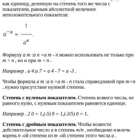
как единицу, деленную на степень того же числа с
показателем, равным абсолютной величине
неположительного показателя:
Формулу
a m
:a n =a m - n
можно использовать не только при
m
>
n
, но и при
m
<
n
.
Например
.
a
4:a 7 = a 4 - 7 = a -3
.
Чтобы формула
a m
:a n =a m - n
стала справедливой при
m=n
, нужно присутствие нулевой степени.
Степень с нулевым показателем.
Степень всякого числа, не
равного нулю, с нулевым показателем равняется единице.
Например
.
2 0 = 1,(-5) 0 = 1,(-3/5) 0 = 1.
Степень с дробным показателем.
Чтобы возвести
действительное число
а
в степень
m/n
, необходимо извлечь
корень
n
-ой степени из
m
-ой степени этого числа
а
.