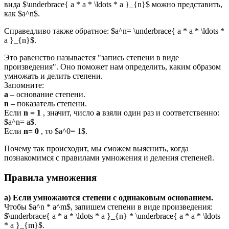
вида $\underbrace{ a * a * \ldots * a }_{n}$ можно представить,
как $a^n$.
Справедливо также обратное: $a^n= \underbrace{ a * a * \ldots *
a }_{n}$.
Это равенство называется "запись степени в виде
произведения". Оно поможет нам определить, каким образом
умножать и делить степени.
Запомните:
a
– основание степени.
n
– показатель степени.
Если
n = 1
, значит, число
а
взяли один раз и соответственно:
$a^n= a$.
Если
n= 0
, то $a^0= 1$.
Почему так происходит, мы сможем выяснить, когда
познакомимся с правилами умножения и деления степеней.
Правила умножения
a) Если умножаются степени с одинаковым основанием.
Чтобы $a^n * a^m$, запишем степени в виде произведения:
$\underbrace{ a * a * \ldots * a }_{n} * \underbrace{ a * a * \ldots
* a }_{m}$.