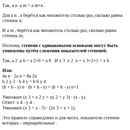
Так, a n .a m = a m+n .
Для a n , a берётся как множитель столько раз, сколько равна
степень n;
И a m , берётся как множитель столько раз, сколько равна
степень m;
Поэтому,
степени с одинаковыми основами могут быть
умножены путём сложения показателей степеней.
Так, a 2 .a 6 = a 2+6 = a 8 . И x 3 .x 2 .x = x 3+2+1 = x 6 .
Или:
4a n ⋅ 2a n = 8a 2n
b 2 y 3 ⋅ b 4 y = b 6 y 4
(b + h - y) n ⋅ (b + h - y) = (b + h - y) n+1
Умножьте (x 3 + x 2 y + xy 2 + y 3) ⋅ (x - y).
Ответ: x 4 - y 4 .
Умножьте (x 3 + x - 5) ⋅ (2x 3 + x + 1).
Это правило справедливо и для чисел, показатели степени
которых -
отрицательные
.