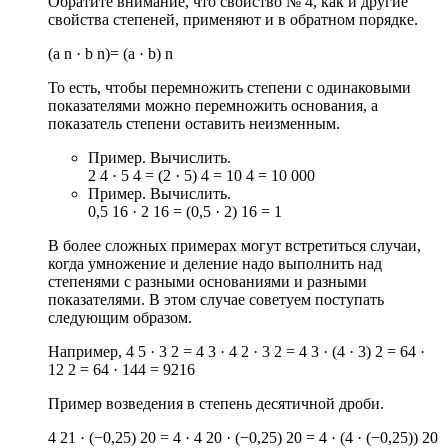
Обратите внимание, что свойство № 4, как и другие
свойства степеней, применяют и в обратном порядке.
(a n · b n)= (a · b) n
То есть, чтобы перемножить степени с одинаковыми
показателями можно перемножить основания, а
показатель степени оставить неизменным.
Пример. Вычислить.
2 4 · 5 4 = (2 · 5) 4 = 10 4 = 10 000
Пример. Вычислить.
0,5 16 · 2 16 = (0,5 · 2) 16 = 1
В более сложных примерах могут встретиться случаи,
когда умножение и деление надо выполнить над
степенями с разными основаниями и разными
показателями. В этом случае советуем поступать
следующим образом.
Например,
4 5 · 3 2 = 4 3 · 4 2 · 3 2 = 4 3 · (4 · 3) 2 = 64 ·
12 2 = 64 · 144 = 9216
Пример возведения в степень десятичной дроби.
4 21 · (−0,25) 20 = 4 · 4 20 · (−0,25) 20 = 4 · (4 · (−0,25)) 20