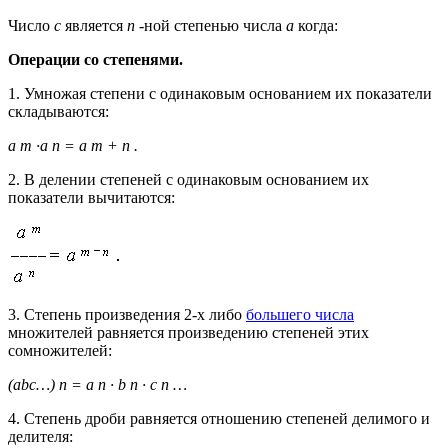
Число
c
является
n
-ной степенью числа
a
когда:
Операции со степенями.
1. Умножая степени с одинаковым основанием их показатели
складываются:
a m
·a n = a m + n .
2. В делении степеней с одинаковым основанием их
показатели вычитаются:
3. Степень произведения 2-х либо
большего числа
множителей равняется произведению степеней этих
сомножителей:
(abc…) n = a n · b n · c n …
4. Степень дроби равняется отношению степеней делимого и
делителя: