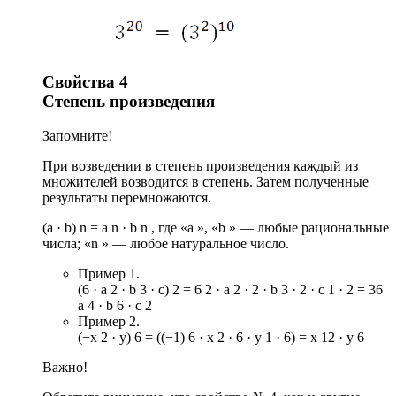
Свойства 4
Степень произведения
Запомните!
При возведении в степень произведения каждый из
множителей возводится в степень. Затем полученные
результаты перемножаются.
(a · b) n = a n · b n , где «a », «b » — любые рациональные
числа; «n » — любое натуральное число.
Пример 1.
(6 · a 2 · b 3 · c) 2 = 6 2 · a 2 · 2 · b 3 · 2 · с 1 · 2 = 36
a 4 · b 6 · с 2
Пример 2.
(−x 2 · y) 6 = ((−1) 6 · x 2 · 6 · y 1 · 6) = x 12 · y 6
Важно!