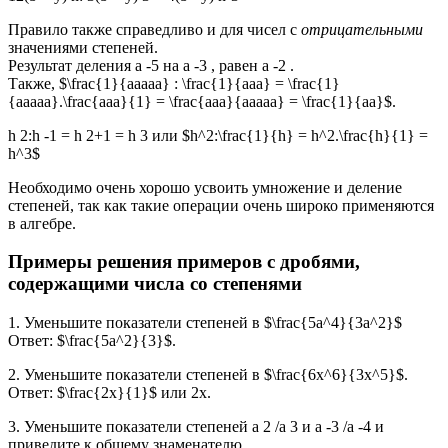
Правило также справедливо и для чисел с
отрицательными
значениями степеней.
Результат деления a -5 на a -3 , равен a -2 .
Также, $\frac{1}{aaaaa} : \frac{1}{aaa} = \frac{1}
{aaaaa}.\frac{aaa}{1} = \frac{aaa}{aaaaa} = \frac{1}{aa}$.
h 2:h -1 = h 2+1 = h 3 или $h^2:\frac{1}{h} = h^2.\frac{h}{1} =
h^3$
Необходимо очень хорошо усвоить умножение и деление
степеней, так как такие операции очень широко применяются
в алгебре.
Примеры решения примеров с дробями,
содержащими числа со степенями
1. Уменьшите показатели степеней в $\frac{5a^4}{3a^2}$
Ответ: $\frac{5a^2}{3}$.
2. Уменьшите показатели степеней в $\frac{6x^6}{3x^5}$.
Ответ: $\frac{2x}{1}$ или 2x.
3. Уменьшите показатели степеней a 2 /a 3 и a -3 /a -4 и
приведите к общему знаменателю.