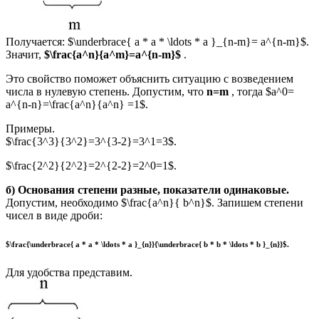
Получается: $\underbrace{ a * a * \ldots * a }_{n-m}= a^{n-m}$.
Значит,
$\frac{a^n}{a^m}=a^{n-m}$
.
Это свойство поможет объяснить ситуацию с возведением
числа в нулевую степень. Допустим, что
n=m
, тогда $a^0=
a^{n-n}=\frac{a^n}{a^n} =1$.
Примеры.
$\frac{3^3}{3^2}=3^{3-2}=3^1=3$.
$\frac{2^2}{2^2}=2^{2-2}=2^0=1$.
б) Основания степени разные, показатели одинаковые.
Допустим, необходимо $\frac{a^n}{ b^n}$. Запишем степени
чисел в виде дроби:
$\frac{\underbrace{ a * a * \ldots * a }_{n}}{\underbrace{ b * b * \ldots * b }_{n}}$.
Для удобства представим.