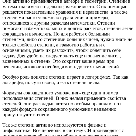
Они активно применяются в алгебре и геометрии. Степени в
математике имеют отдельное, важное место. С их помощью
решаются показательные уравнения и неравенства, а так же
степенями часто усложняют уравнения и примеры,
относящиеся к другим разделам математики. Степени
помогают избежать больших и долгих расчетов, степени легче
сокращать и вычислять. Но для работы с большими
степенями, либо со степенями больших чисел, нужно знать не
только свойства степени, а грамотно работать и с
основаниями, уметь их разложить, чтобы облегчить себе
задачу. Для удобства следует знать еще и значение чисел,
возведенных в степень. Это сократит ваше время при
решении, исключив необходимость долгих вычислений.
Особую роль понятие степени играет в логарифмах. Так как
логарифм, по сути своей, и есть степень числа.
Формулы сокращенного умножения - еще один пример
использования степеней. В них нельзя применять свойства
степеней, они раскладываются по особым правилам, но в
каждой формуле сокращенного умножения неизменно
присутствуют степени.
Так же степени активно используются в физике и
информатике. Все переводы в систему СИ производятся с
помощью степеней, а в дальнейшем при решении задач