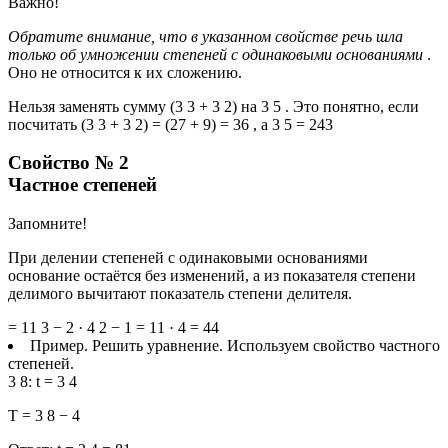
Важно!
Обратите внимание, что в указанном свойстве речь шла
только об умножении степеней с
одинаковыми основаниями
.
Оно не относится к их сложению.
Нельзя заменять сумму (3 3 + 3 2) на 3 5 . Это понятно, если
посчитать (3 3 + 3 2) = (27 + 9) = 36 , а 3 5 = 243
Свойство № 2
Частное степеней
Запомните!
При делении степеней с одинаковыми основаниями
основание остаётся без изменений, а из показателя степени
делимого вычитают показатель степени делителя.
= 11 3 − 2 · 4 2 − 1 = 11 · 4 = 44
Пример. Решить уравнение. Используем свойство частного
степеней.
3 8: t = 3 4
T = 3 8 − 4