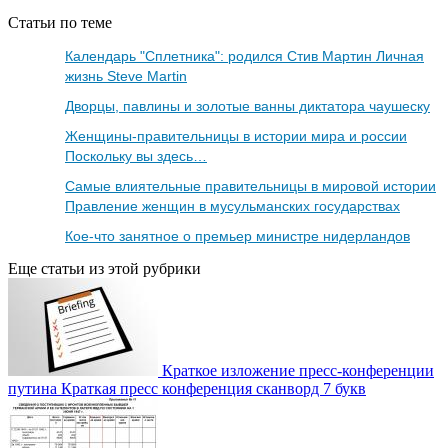
Статьи по теме
Календарь "Сплетника": родился Стив Мартин Личная
жизнь Steve Martin
Дворцы, павлины и золотые ванны диктатора чаушеску
Женщины-правительницы в истории мира и россии
Поскольку вы здесь…
Самые влиятельные правительницы в мировой истории
Правление женщин в мусульманских государствах
Кое-что занятное о премьер министре нидерландов
Еще статьи из этой рубрики
Краткое изложение пресс-конференции
путина Краткая пресс конференция сканворд 7 букв