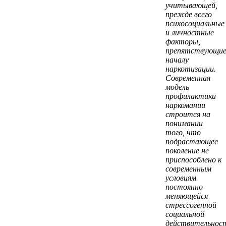
учитывающей,
прежде всего
психосоциальные
и личностные
факторы,
препятствующи
началу
наркотизации.
Современная
модель
профилактики
наркомании
строится на
понимании
того, что
подрастающее
поколение не
приспособлено к
современным
условиям
постоянно
меняющейся
стрессогенной
социальной
действительнос