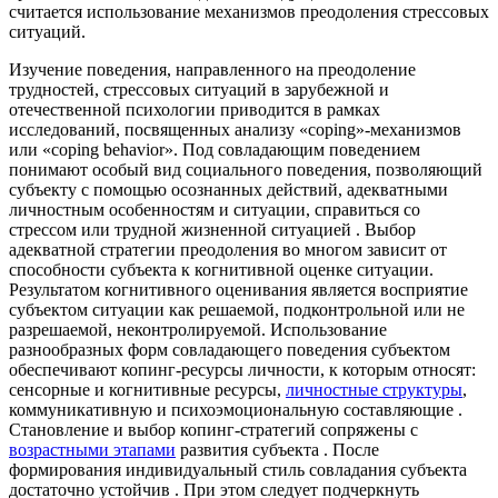
считается использование механизмов преодоления стрессовых
ситуаций.
Изучение поведения, направленного на преодоление
трудностей, стрессовых ситуаций в зарубежной и
отечественной психологии приводится в рамках
исследований, посвященных анализу «coping»-механизмов
или «coping behavior». Под совладающим поведением
понимают особый вид социального поведения, позволяющий
субъекту с помощью осознанных действий, адекватными
личностным особенностям и ситуации, справиться со
стрессом или трудной жизненной ситуацией . Выбор
адекватной стратегии преодоления во многом зависит от
способности субъекта к когнитивной оценке ситуации.
Результатом когнитивного оценивания является восприятие
субъектом ситуации как решаемой, подконтрольной или не
разрешаемой, неконтролируемой. Использование
разнообразных форм совладающего поведения субъектом
обеспечивают копинг-ресурсы личности, к которым относят:
сенсорные и когнитивные ресурсы,
личностные структуры
,
коммуникативную и психоэмоциональную составляющие .
Становление и выбор копинг-стратегий сопряжены с
возрастными этапами
развития субъекта . После
формирования индивидуальный стиль совладания субъекта
достаточно устойчив . При этом следует подчеркнуть