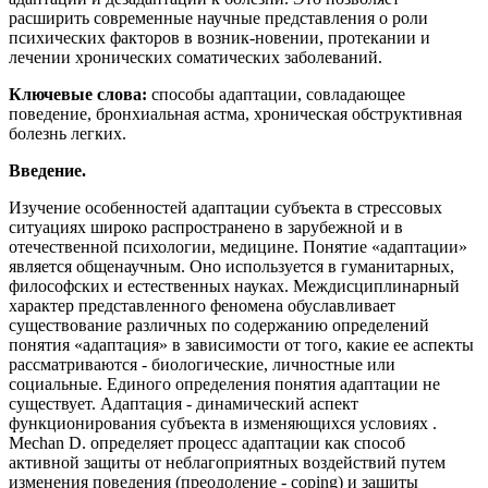
расширить современные научные представления о роли
психических факторов в возник-новении, протекании и
лечении хронических соматических заболеваний.
Ключевые слова:
способы адаптации, совладающее
поведение, бронхиальная астма, хроническая обструктивная
болезнь легких.
Введение.
Изучение особенностей адаптации субъекта в стрессовых
ситуациях широко распространено в зарубежной и в
отечественной психологии, медицине. Понятие «адаптации»
является общенаучным. Оно используется в гуманитарных,
философских и естественных науках. Междисциплинарный
характер представленного феномена обуславливает
существование различных по содержанию определений
понятия «адаптация» в зависимости от того, какие ее аспекты
рассматриваются - биологические, личностные или
социальные. Единого определения понятия адаптации не
существует. Адаптация - динамический аспект
функционирования субъекта в изменяющихся условиях .
Mechan D. определяет процесс адаптации как способ
активной защиты от неблагоприятных воздействий путем
изменения поведения (преодоление - coping) и защиты