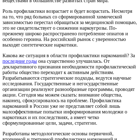
веществами в большинстве развитых стран мира.
Роль профилактики возрастает и будет возрастать. Несмотря
на то, что ряд больных со сформированной химической
зависимостью перестал обращаться за медицинской помощью,
это не свидетельствует о снижении наркоугрозы. По-
прежнему широко распространено потребление опиатов и
особенно героина. На российский рынок с уверенностью
выходят синтетические наркотики.
Какова же ситуация в области профилактики наркоманий? За
последние годы
она существенно улучшилась. От
декларативного признания необходимости профилактической
работы общество переходит к активным действиям.
Разрабатываются стратегические подходы, ведутся научные
исследования. Государственные и негосударственные
организации реализуют разнообразные программы, проводят
акции. Сегодня мы можем сказать: внимание общества,
наконец, сфокусировалось на проблеме. Профилактика
наркоманий в России уже не представляет собой лишь
малоэффективные попытки информирования молодежи о
наркотиках и их последствиях, а имеет четко
сформулированные цели, задачи, стратегии.
Разработаны методологические основы первичной,
вторичной и третичной профилактики наркоманий и