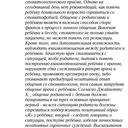
стоматологического приёма. Однако на
сегодняшний день нет рекомендаций, как помочь
ребёнку дошкольного возраста справиться со
стоматофобией. Общение с родителями и
ребёнком является важным способом сбора
фактов в процессе личного общения. Вовлекая
ребёнка в беседу, стоматолог не только узнаёт
пациента, но может помочь его релаксации.
Кроме того, это дополнительная возможность
наблюдать взаимоотношения между родителем и
ребёнком. Зачастую врач сталкивается с
ситуацией, когда родители, пытаясь помочь
построению взаимоотношений ребёнка с врачом,
нарушают едва сложившийся рапорт врача и
ребёнка, проявляют чрезмерную опеку, либо
упоминают предыдущий негативный опыт
общения со стоматологом, тем самым затрудняя
общение врача с ребёнком. Согласно Джайнотту
X. , общение родителей с детьми должно
базироваться на трех основных принципах:
первый - во всех ситуациях родители должны
стремиться поддерживать позитивный образ
«Я» у ребёнка; второй - следует говорить о
ситуации, поступке ребёнка, избегая личностных
негативных оценочных суждений. Высказывания