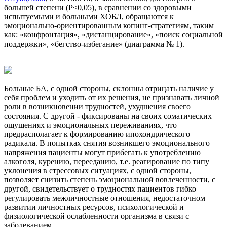
большей степени (P<0,05), в сравнении со здоровыми
испытуемыми и больными ХОБЛ, обращаются к
эмоционально-ориентированным копинг-стратегиям, таким
как: «конфронтация», «дистанцирование», «поиск социальной
поддержки», «бегство-избегание» (диаграмма № 1).
Больные БА, с одной стороны, склонны отрицать наличие у
себя проблем и уходить от их решения, не признавать личной
роли в возникновении трудностей, ухудшения своего
состояния. С другой - фиксированы на своих соматических
ощущениях и эмоциональных переживаниях, что
предрасполагает к формированию ипохондрического
радикала. В попытках снятия возникшего эмоционального
напряжения пациенты могут прибегать к употреблению
алкоголя, курению, перееданию, т.е. реагирование по типу
уклонения в стрессовых ситуациях, с одной стороны,
позволяет снизить степень эмоциональной вовлеченности, с
другой, свидетельствует о трудностях пациентов гибко
регулировать межличностные отношения, недостаточном
развитии личностных ресурсов, психологической и
физиологической ослабленности организма в связи с
заболеванием.