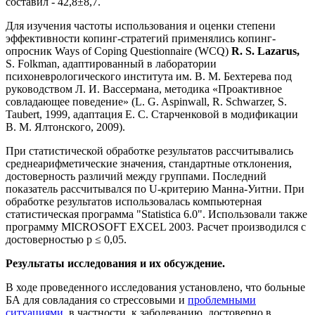
составил - 42,8±8,7.
Для изучения частоты использования и оценки степени
эффективности копинг-стратегий применялись копинг-
опросник Ways of Coping Questionnaire (WCQ)
R. S. Lazarus,
S. Folkman, адаптированный в лаборатории
психоневрологического института им. В. М. Бехтерева под
руководством Л. И. Вассермана, методика «Проактивное
совладающее поведение» (L. G. Aspinwall, R. Schwarzer, S.
Taubert, 1999, адаптация Е. С. Старченковой в модификации
В. М. Ялтонского, 2009).
При статистической обработке результатов рассчитывались
среднеарифметические значения, стандартные отклонения,
достоверность различий между группами. Последний
показатель рассчитывался по U-критерию Манна-Уитни. При
обработке результатов использовалась компьютерная
статистическая программа "Statistica 6.0". Использовали также
программу MICROSOFT EXCEL 2003. Расчет производился с
достоверностью p ≤ 0,05.
Результаты исследования и их обсуждение.
В ходе проведенного исследования установлено, что больные
БА для совладания со стрессовыми и
проблемными
ситуациями
, в частности, к заболеванию, достоверно в