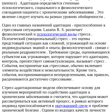
(nerence) . Адаптация определяется степенью
психологического, социального и физиологического
совладания пациента с хроническими заболеваниями . Это
явление следует изучать на разных уровнях обобщенности .
Одно из главных назначений адаптации - приспособление к
стрессовым ситуациям. Lazarus R. S. различает
физиологический и
психологический виды
стресса .
Психический (эмоциональный) стресс - это оценка
предстоящей ситуации как сложной, угрожающей на основе
индивидуальных знаний и опыта; физиологический - связан с
реальным раздражителем . Требование среды, оценивающиеся
субъектом как угрожающее, которое нарушает его адаптацию,
контроль, препятствует самоактуализации, вызывает стресс .
События, воспринятые как стрессовые, обычно включают
элементы воздействия и нежелательности. Кроме того,
события, воспринимающиеся неопределенными, как правило,
расцениваются достаточно стрессовыми .
Стресс-адаптационные модели обеспечивают основу для
изучения мероприятий по содействию адаптации к
хроническим заболеваниям и считается, что адаптация может
рассматриваться как активный процесс, в рамках которого
индивид приспосабливается к
окружающей среде
и проблеме
хронической болезни . Одним из ведущих качеств личности