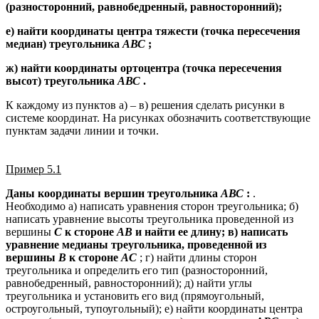
(разносторонний, равнобедренный, равносторонний);
е) найти координаты центра тяжести (точка пересечения
медиан) треугольника
АВС
;
ж) найти координаты ортоцентра (точка пересечения
высот) треугольника
АВС
.
К каждому из пунктов а) – в) решения сделать рисунки в
системе координат. На рисунках обозначить соответствующие
пунктам задачи линии и точки.
Пример 5.1
Даны координаты вершин треугольника
АВС
:
.
Необходимо а) написать уравнения сторон треугольника; б)
написать уравнение высоты треугольника проведенной из
вершины
С
к стороне
АВ
и найти ее длину; в) написать
уравнение медианы треугольника, проведенной из
вершины
В
к стороне
АС
; г) найти длины сторон
треугольника и определить его тип (разносторонний,
равнобедренный, равносторонний); д) найти углы
треугольника и установить его вид (прямоугольный,
остроугольный, тупоугольный); е) найти координаты центра