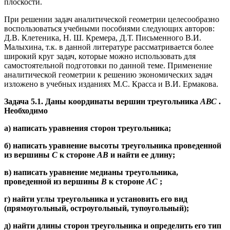
плоскости.
При решении задач аналитической геометрии целесообразно
воспользоваться учебными пособиями следующих авторов:
Д.В. Клетеника, Н. Ш. Кремера, Д.Т. Письменного В.И.
Малыхина, т.к. в данной литературе рассматривается более
широкий круг задач, которые можно использовать для
самостоятельной подготовки по данной теме. Применение
анали­тической геометрии к решению экономических задач
изложено в учебных изда­ниях М.С. Красса и В.И. Ермакова.
Задача 5.1. Даны координаты вершин треугольника
АВС
.
Необходимо
а) написать уравнения сторон треугольника;
б) написать уравнение высоты треугольника проведенной
из вершины
С
к стороне
АВ
и найти ее длину;
в) написать уравнение медианы треугольника,
проведенной из вершины
В
к стороне
АС
;
г) найти углы треугольника и установить его вид
(прямоугольный, остроугольный, тупоугольный);
д) найти длины сторон треугольника и определить его тип