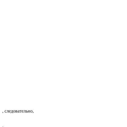
, следовательно,
,
.
Ответ:
– центр тяжести треугольника
.
ж)
Пусть