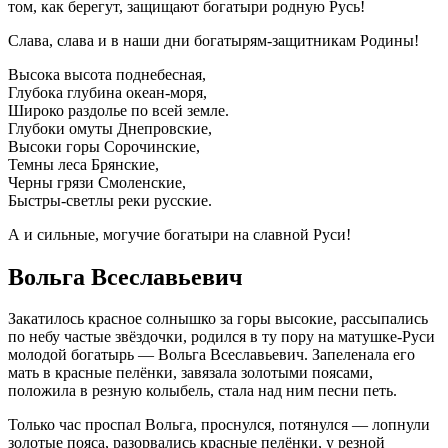
том, как берегут, защищают богатыри родную Русь!
Слава, слава и в наши дни богатырям-защитникам Родины!
Высока высота поднебесная,
Глубока глубина океан-моря,
Широко раздолье по всей земле.
Глубоки омуты Днепровские,
Высоки горы Сорочинские,
Темны леса Брянские,
Черны грязи Смоленские,
Быстры-светлы реки русские.
А и сильные, могучие богатыри на славной Руси!
Вольга Всеславьевич
Закатилось красное солнышко за горы высокие, рассыпались
по небу частые звёздочки, родился в ту пору на матушке-Руси
молодой богатырь — Вольга Всеславьевич. Запеленала его
мать в красные пелёнки, завязала золотыми поясами,
положила в резную колыбель, стала над ним песни петь.
Только час проспал Вольга, проснулся, потянулся — лопнули
золотые пояса, разорвались красные пелёнки, у резной