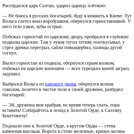
Рассердился царь Салтан, ударил царицу плёткою:
— Не боюсь я русских богатырей, буду я княжить в Киеве. Тут
Вольга слетел вниз воробушком, обернулся горностаюшкой. У
него тело узкое, зубы острые.
Побежал горностай по царскому двору, пробрался в глубокие
подвалы царские. Там у луков тугих тетиву пооткусывал, у
стрел древки перегрыз, сабли повыщербил, палицы дугой
согнул.
Вылез горностаи из подвала, обернулся серым волком,
побежал на царские конюшни — всех турецких коней загрыз,
задушил.
Выбрался Вольга из
царского двора
, обернулся ясным
соколом, полетел в чистое поле к своей дружине, разбудил
богатырей:
— Эй, дружина моя храбрая, не время теперь спать, пора
вставать! Собирайтесь в поход к Золотой Орде, к Салтану
Бекетовичу!
Подошли они к Золотой Орде, а кругом Орды — стена
каменная высокая. Ворота в стене железные, крюки-засовы