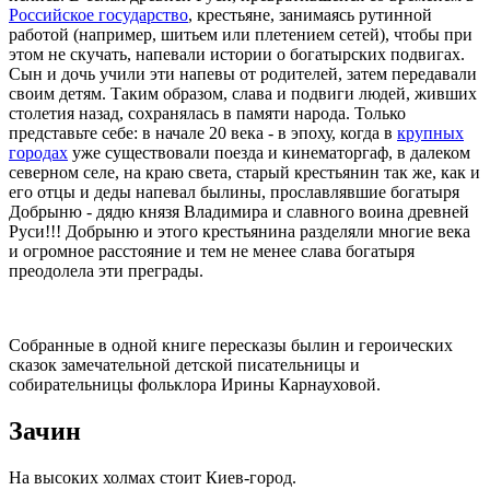
Российское государство
, крестьяне, занимаясь рутинной
работой (например, шитьем или плетением сетей), чтобы при
этом не скучать, напевали истории о богатырских подвигах.
Сын и дочь учили эти напевы от родителей, затем передавали
своим детям. Таким образом, слава и подвиги людей, живших
столетия назад, сохранялась в памяти народа. Только
представьте себе: в начале 20 века - в эпоху, когда в
крупных
городах
уже существовали поезда и кинематоргаф, в далеком
северном селе, на краю света, старый крестьянин так же, как и
его отцы и деды напевал былины, прославлявшие богатыря
Добрыню - дядю князя Владимира и славного воина древней
Руси!!! Добрыню и этого крестьянина разделяли многие века
и огромное расстояние и тем не менее слава богатыря
преодолела эти преграды.
Собранные в одной книге пересказы былин и героических
сказок замечательной детской писательницы и
собирательницы фольклора Ирины Карнауховой.
Зачин
На высоких холмах стоит Киев-город.