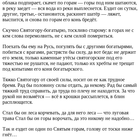
облака подпирает, скачет по горам — горы под ним шатаются,
в реку заедет — вся вода из реки выплеснется. Ездит он сутки,
другие, третьи,- остановится, раскинет шатёр — ляжет,
выспится, и снова по горам его конь бредёт.
Скучно Святогору-богатырю, тоскливо старому: в горах не с
кем слова перемолвить, не с кем силой помериться.
Поехать бы ему на Русь, погулять бы с другими богатырями,
побиться с врагами, растрясти бы силу, да вот беда: не держит
его земля, только каменные утёсы святогорские под его
тяжестью не рушатся, не падают, только их хребты не трещат
под копытами его коня богатырского.
Тяжко Святогору от своей силы, носит он ее как трудное
бремя. Рад бы половину силы отдать, да некому. Рад бы самый
тяжкий труд справить, да труда по плечу не находится. За что
рукой ни возьмётся — всё в крошки рассыплется, в блин
расплющится.
Стал бы он леса корчевать, да для него леса — что луговая
трава Стал бы он горы ворочать, да это никому не надобно…
Так и ездит он один по Святым горам, голову от тоски ниже
гнёт…