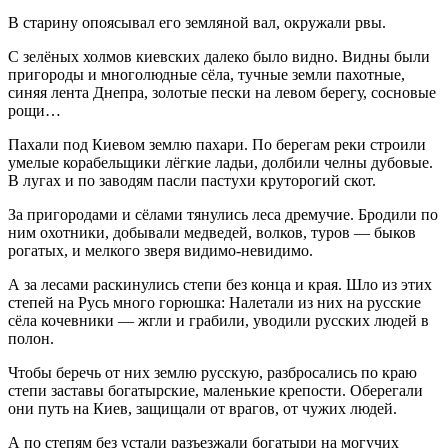
В старину опоясывал его земляной вал, окружали рвы.
С зелёных холмов киевских далеко было видно. Видны были
пригороды и многолюдные сёла, тучные земли пахотные,
синяя лента Днепра, золотые пески на левом берегу, сосновые
рощи…
Пахали под Киевом землю пахари. По берегам реки строили
умелые корабельщики лёгкие ладьи, долбили челны дубовые.
В лугах и по заводям пасли пастухи круторогий скот.
За пригородами и сёлами тянулись леса дремучие. Бродили по
ним охотники, добывали медведей, волков, туров — быков
рогатых, и мелкого зверя видимо-невидимо.
А за лесами раскинулись степи без конца и края. Шло из этих
степей на Русь много горюшка: Налетали из них на русские
сёла кочевники — жгли и грабили, уводили русских людей в
полон.
Чтобы беречь от них землю русскую, разбросались по краю
степи заставы богатырские, маленькие крепости. Оберегали
они путь на Киев, защищали от врагов, от чужих людей.
А по степям без устали разъезжали богатыри на могучих