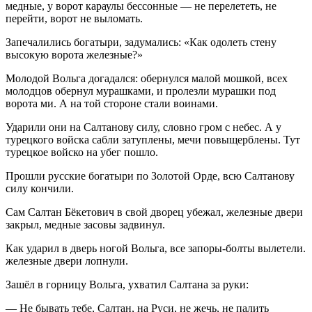
медные, у ворот караулы бессонные — не перелететь, не
перейти, ворот не выломать.
Запечалились богатыри, задумались: «Как одолеть стену
высокую ворота железные?»
Молодой Вольга догадался: обернулся малой мошкой, всех
молодцов обернул мурашками, и пролезли мурашки под
ворота ми. А на той стороне стали воинами.
Ударили они на Салтанову силу, словно гром с небес. А у
турецкого войска сабли затуплены, мечи повыщерблены. Тут
турецкое войско на убег пошло.
Прошли русские богатыри по Золотой Орде, всю Салтанову
силу кончили.
Сам Салтан Бёкетович в свой дворец убежал, железные двери
закрыл, медные засовы задвинул.
Как ударил в дверь ногой Вольга, все запоры-болты вылетели.
железные двери лопнули.
Зашёл в горницу Вольга, ухватил Салтана за руки:
— Не бывать тебе, Салтан, на Руси, не жечь, не палить