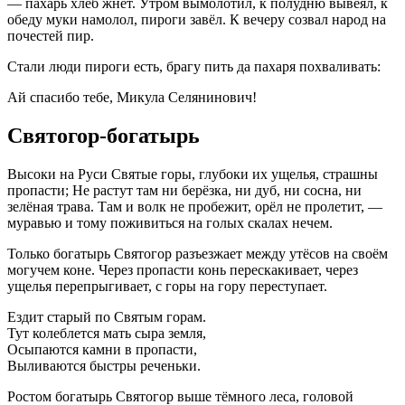
— пахарь хлеб жнёт. Утром вымолотил, к полудню вывеял, к
обеду муки намолол, пироги завёл. К вечеру созвал народ на
почестей пир.
Стали люди пироги есть, брагу пить да пахаря похваливать:
Ай спасибо тебе, Микула Селянинович!
Святогор-богатырь
Высоки на Руси Святые горы, глубоки их ущелья, страшны
пропасти; Не растут там ни берёзка, ни дуб, ни сосна, ни
зелёная трава. Там и волк не пробежит, орёл не пролетит, —
муравью и тому поживиться на голых скалах нечем.
Только богатырь Святогор разъезжает между утёсов на своём
могучем коне. Через пропасти конь перескакивает, через
ущелья перепрыгивает, с горы на гору переступает.
Ездит старый по Святым горам.
Тут колеблется мать сыра земля,
Осыпаются камни в пропасти,
Выливаются быстры реченьки.
Ростом богатырь Святогор выше тёмного леса, головой