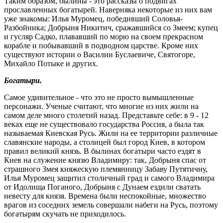
Таким образом, былины - это рассказы о подвигах
прославленных богатырей. Наверняка некоторые из них вам
уже знакомы: Илья Муромец, победивший Соловья-
Разбойника; Добрыня Никитич, сражавшийся со Змеем; купец
и гусляр Садко, плававший по морю на своем прекрасном
корабле и побывавший в подводном царстве. Кроме них
существуют истории о Василии Буслаевиче, Святогоре,
Михайло Потыке и других.
Богатыри.
Самое удивительное - что это не просто вымышленные
персонажи. Ученые считают, что многие из них жили на
самом деле много столетий назад. Представьте себе: в 9 - 12
веках еще не существовало государства Россия, а была так
называемая Киевская Русь. Жили на ее территории различные
славянские народы, а столицей был город Киев, в котором
правил великий князь. В былинах богатыри часто ездят в
Киев на служение князю Владимиру: так, Добрыня спас от
страшного Змея княжескую племянницу Забаву Путятичну,
Илья Муромец защитил столичный град и самого Владимира
от Идолища Поганого, Добрыня с Дунаем ездили сватать
невесту для князя. Времена были неспокойные, множество
врагов из соседних земель совершали набеги на Русь, поэтому
богатырям скучать не приходилось.