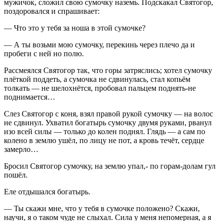
мужичок, сложил свою сумочку наземь. Подскакал Святогор,
поздоровался и спрашивает:
— Что это у тебя за ноша в этой сумочке?
— А ты возьми мою сумочку, перекинь через плечо да и
пробеги с ней но полю.
Рассмеялся Святогор так, что горы затряслись; хотел сумочку
плёткой поддеть, а сумочка не сдвинулась, стал копьём
толкать — не шелохнётся, пробовал пальцем поднять-не
поднимается…
Слез Святогор с коня, взял правой рукой сумочку — на волос
не сдвинул. Ухватил богатырь сумочку двумя руками, рванул
изо всей силы — только до колен поднял. Глядь — а сам по
колено в землю ушёл, по лицу не пот, а кровь течёт, сердце
замерло…
Бросил Святогор сумочку, на землю упал,- по горам-долам гул
пошёл.
Еле отдышался богатырь.
— Ты скажи мне, что у тебя в сумочке положено? Скажи,
научи, я о таком чуде не слыхал. Сила у меня непомерная, а я