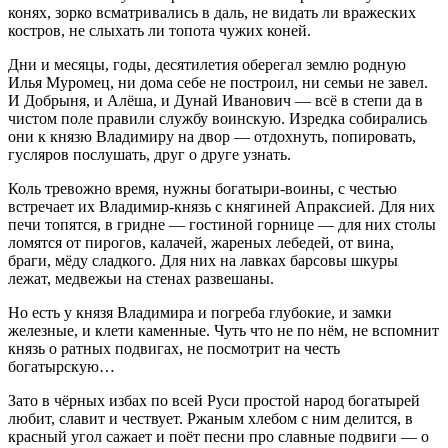
конях, зорко всматривались в даль, не видать ли вражеских
костров, не слыхать ли топота чужих коней.
Дни и месяцы, годы, десятилетия оберегал землю родную
Илья Муромец, ни дома себе не построил, ни семьи не завел.
И Добрыня, и Алёша, и Дунай Иванович — всё в степи да в
чистом поле правили службу воинскую. Изредка собирались
они к князю Владимиру на двор — отдохнуть, попировать,
гусляров послушать, друг о друге узнать.
Коль тревожно время, нужны богатыри-воины, с честью
встречает их Владимир-князь с княгиней Апраксией. Для них
печи топятся, в гридне — гостиной горнице — для них столы
ломятся от пирогов, калачей, жареных лебедей, от вина,
браги, мёду сладкого. Для них на лавках барсовы шкуры
лежат, медвежьи на стенах развешаны.
Но есть у князя Владимира и погреба глубокие, и замки
железные, и клети каменные. Чуть что не по нём, не вспомнит
князь о ратных подвигах, не посмотрит на честь
богатырскую…
Зато в чёрных избах по всей Руси простой народ богатырей
любит, славит и чествует. Ржаным хлебом с ним делится, в
красный угол сажает и поёт песни про славные подвиги — о