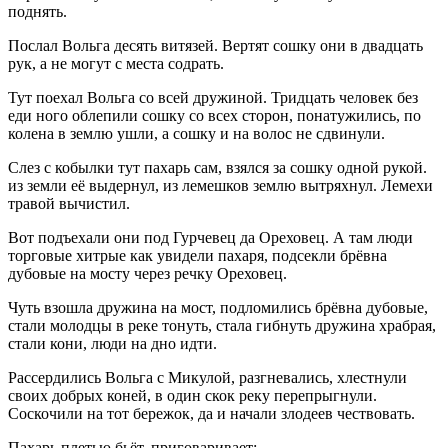
поднять.
Послал Вольга десять витязей. Вертят сошку они в двадцать
рук, а не могут с места содрать.
Тут поехал Вольга со всей дружиной. Тридцать человек без
еди ного облепили сошку со всех сторон, понатужились, по
колена в землю ушли, а сошку и на волос не сдвинули.
Слез с кобылки тут пахарь сам, взялся за сошку одной рукой.
из земли её выдернул, из лемешков землю вытряхнул. Лемехи
травой вычистил.
Вот подъехали они под Гурчевец да Ореховец. А там люди
торговые хитрые как увидели пахаря, подсекли брёвна
дубовые на мосту через речку Ореховец.
Чуть взошла дружина на мост, подломились брёвна дубовые,
стали молодцы в реке тонуть, стала гибнуть дружина храбрая,
стали кони, люди на дно идти.
Рассердились Вольга с Микулой, разгневались, хлестнули
своих добрых коней, в один скок реку перепрыгнули.
Соскочили на тот бережок, да и начали злодеев чествовать.
Пахарь плетью бьёт, приговаривает: