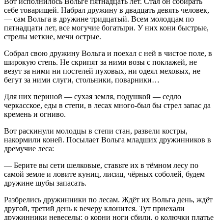
Вот исполнилось Вольге пятнадцать лет. Стал он собирать
себе товарищей. Набрал дружину в двадцать девять человек,
— сам Вольга в дружине тридцатый. Всем молодцам по
пятнадцати лет, все могучие богатыри. У них кони быстрые,
стрелы меткие, мечи острые.
Собрал свою дружину Вольга и поехал с ней в чистое поле, в
широкую степь. Не скрипят за ними возы с поклажей, не
везут за ними ни постелей пуховых, ни одеял меховых, не
бегут за ними слуги, стольники, поварники…
Для них периной — сухая земля, подушкой — седло
черкасское, еды в степи, в лесах много-был бы стрел запас да
кремень и огниво.
Вот раскинули молодцы в степи стан, развели костры,
накормили коней. Посылает Вольга младших дружинников в
дремучие леса:
— Берите вы сети шелковые, ставьте их в тёмном лесу по
самой земле и ловите куниц, лисиц, чёрных соболей, будем
дружине шубы запасать.
Разбрелись дружинники по лесам. Ждёт их Вольга день, ждёт
другой, третий день к вечеру клонится. Тут приехали
дружинники невеселы: о корни ноги сбили, о колючки платье