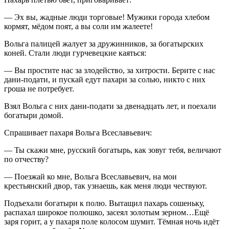
— Эх вы, жадные люди торговые! Мужики города хлебом
кормят, мёдом поят, а вы соли им жалеете!
Вольга палицей жалует за дружинников, за богатырских
коней. Стали люди гурчевецкие каяться:
— Вы простите нас за злодейство, за хитрости. Берите с нас
дани-подати, и пускай едут пахари за солью, никто с них
гроша не потребует.
Взял Вольга с них дани-подати за двенадцать лет, и поехали
богатыри домой.
Спрашивает пахаря Вольга Всеславьевич:
— Ты скажи мне, русский богатырь, как зовуг тебя, величают
по отчеству?
— Поезжай ко мне, Вольга Всеславьевич, на мои
крестьянский двор, так узнаешь, как меня люди чествуют.
Подъехали богатыри к полю. Вытащил пахарь сошеньку,
распахал широкое полюшко, засеял золотым зерном…Ещё
заря горит, а у пахаря поле колосом шумит. Тёмная ночь идёт