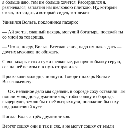
я больше даю, тем им больше хочется. Рассердился я,
разгневался, заплатил им шелковою плёткою. Ну, который
стоял, тот сидит, а который сидел, тот лежит.
Удивился Вольга, поклонился пахарю:
— Ай же ты, славный пахарь, могучий богатырь, поезжай ты
со мной за товарища.
— Что ж, поеду, Вольга Всеславьевич, надо им наказ дать —
других мужиков не обижать.
Снял пахарь с сохи гужи шелковые, распряг кобылку серую,
сел на неё верхом и в путь отправился.
Проскакали молодцы полпути. Говорит пахарь Вольге
Всеславьевичу:
— Ох, неладное дело мы сделали, в борозде соху оставили. Ты
пошли молодцов-дружинников, чтобы сошку из борозды
выдернули, землю бы с неё вытряхнули, положили бы соху
под ракитовый куст.
Послал Вольга трёх дружинников.
Вертят сошку они и так и сяк, а не могут сошку от земли