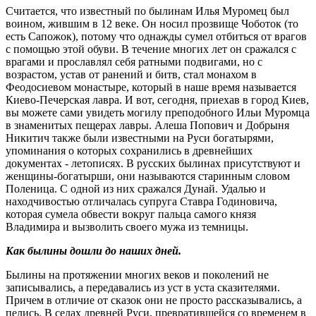
Считается, что известный по былинам Илья Муромец был
воином, жившим в 12 веке. Он носил прозвище Чоботок (то
есть Сапожок), потому что однажды сумел отбиться от врагов
с помощью этой обуви. В течение многих лет он сражался с
врагами и прославлял себя ратными подвигами, но с
возрастом, устав от ранений и битв, стал монахом в
Феодосиевом монастыре, который в наше время называется
Киево-Печерская лавра. И вот, сегодня, приехав в город Киев,
вы можете сами увидеть могилу преподобного Ильи Муромца
в знаменитых пещерах лавры. Алеша Попович и Добрыня
Никитич также были известными на Руси богатырями,
упоминания о которых сохранились в древнейших
документах - летописях. В русских былинах присутствуют и
женщины-богатырши, они называются старинным словом
Поленица. С одной из них сражался Дунай. Удалью и
находчивостью отличалась супруга Ставра Годиновича,
которая сумела обвести вокруг пальца самого князя
Владимира и вызволить своего мужа из темницы.
Как былины дошли до наших дней.
Былины на протяжении многих веков и поколений не
записывались, а передавались из уст в уста сказителями.
Причем в отличие от сказок они не просто рассказывались, а
пелись. В селах древней Руси, превратившейся со временем в