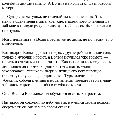
колыбели днище выпало. А Вольга на ноги стал, да и говорит
матери:
— Сударыня матушка, не пеленай ты меня, не свивай ты
меня, а одень меня в латы крепкие, в шлем позолоченный да
дай мне в правую руку палицу, да чтобы весом была палица в
сто пудов.
Испугалась мать, а Вольга растёт не по дням, не по часам, а по
минуточкам.
Вот подрос Вольга до пяти годов. Другие ребята в такие годы
только в чурочки играют, а Вольга научился уже грамоте —
писать и считать и книги читать. Как исполнилось ему шесть
лет, пошёл он по земле гулять. От его шагов земля
заколебалась. Услыхали звери и птицы его богатырскую
поступь, испугались, попрятались. Туры-олени в горы
убежали, соболя-куницы в норы залегли, мелкие звери в чащу
забились, спрятались рыбы в глубокие места.
Стал Вольга Всеславьевич обучаться всяким хитростям.
Научился он соколом по небу летать, научился серым волком
обёртываться, оленем по горам скакать.