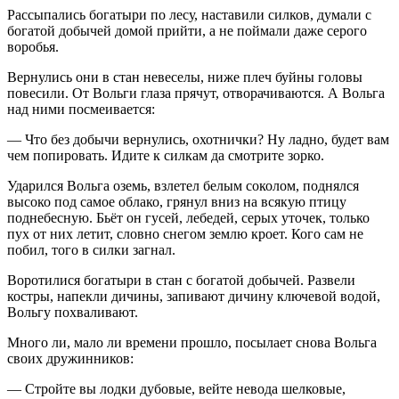
Рассыпались богатыри по лесу, наставили силков, думали с
богатой добычей домой прийти, а не поймали даже серого
воробья.
Вернулись они в стан невеселы, ниже плеч буйны головы
повесили. От Вольги глаза прячут, отворачиваются. А Вольга
над ними посмеивается:
— Что без добычи вернулись, охотнички? Ну ладно, будет вам
чем попировать. Идите к силкам да смотрите зорко.
Ударился Вольга оземь, взлетел белым соколом, поднялся
высоко под самое облако, грянул вниз на всякую птицу
поднебесную. Бьёт он гусей, лебедей, серых уточек, только
пух от них летит, словно снегом землю кроет. Кого сам не
побил, того в силки загнал.
Воротилися богатыри в стан с богатой добычей. Развели
костры, напекли дичины, запивают дичину ключевой водой,
Вольгу похваливают.
Много ли, мало ли времени прошло, посылает снова Вольга
своих дружинников:
— Стройте вы лодки дубовые, вейте невода шелковые,