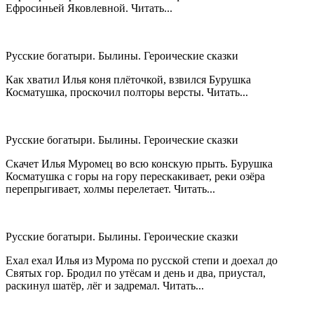
Ефросиньей Яковлевной. Читать...
Русские богатыри. Былины. Героические сказки
Как хватил Илья коня плёточкой, взвился Бурушка
Косматушка, проскочил полторы версты. Читать...
Русские богатыри. Былины. Героические сказки
Скачет Илья Муромец во всю конскую прыть. Бурушка
Косматушка с горы на гору перескакивает, реки озёра
перепрыгивает, холмы перелетает. Читать...
Русские богатыри. Былины. Героические сказки
Ехал ехал Илья из Мурома по русской степи и доехал до
Святых гор. Бродил по утёсам и день и два, приустал,
раскинул шатёр, лёг и задремал. Читать...