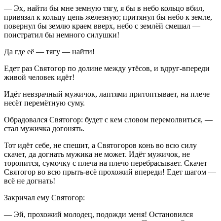
— Эх, найти бы мне земную тягу, я бы в небо кольцо вбил,
привязал к кольцу цепь железную; притянул бы небо к земле,
повернул бы землю краем вверх, небо с землёй смешал —
поистратил бы немного силушки!
Да где её — тягу — найти!
Едет раз Святогор по долине между утёсов, и вдруг-впереди
живой человек идёт!
Идёт невзрачный мужичок, лаптями притоптывает, на плече
несёт перемётную суму.
Обрадовался Святогор: будет с кем словом перемолвиться, —
стал мужичка догонять.
Тот идёт себе, не спешит, а Святогоров конь во всю силу
скачет, да догнать мужика не может. Идёт мужичок, не
торопится, сумочку с плеча на плечо перебрасывает. Скачет
Святогор во всю прыть-всё прохожий впереди! Едет шагом —
всё не догнать!
Закричал ему Святогор:
— Эй, прохожий молодец, подожди меня! Остановился