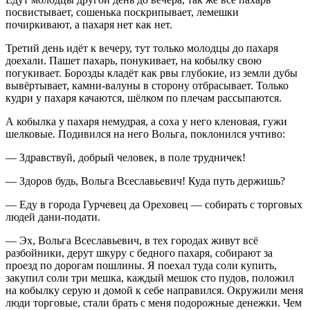
посвистывает, сошенька поскрипывает, лемешки
почиркивают, а пахаря нет как нет.
Третий день идёт к вечеру, тут только молодцы до пахаря
доехали. Пашет пахарь, понукивает, на кобылку свою
погукивает. Борозды кладёт как рвы глубокие, из земли дубы
вывёртывает, камни-валуны в сторону отбрасывает. Только
кудри у пахаря качаются, шёлком по плечам рассыпаются.
А кобылка у пахаря немудрая, а соха у него кленовая, гужи
шелковые. Подивился на него Вольга, поклонился учтиво:
— Здравствуй, добрый человек, в поле трудничек!
— Здоров будь, Вольга Всеславьевич! Куда путь держишь?
— Еду в города Гурчевец да Ореховец — собирать с торговых
людей дани-подати.
— Эх, Вольга Всеславьевич, в тех городах живут всё
разбойники, дерут шкуру с бедного пахаря, собирают за
проезд по дорогам пошлины. Я поехал туда соли купить,
закупил соли три мешка, каждый мешок сто пудов, положил
на кобылку серую и домой к себе направился. Окружили меня
люди торговые, стали брать с меня подорожные денежки. Чем