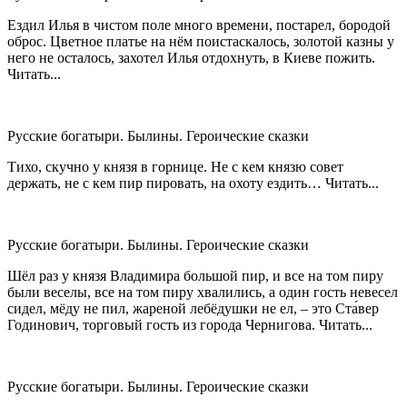
Ездил Илья в чистом поле много времени, постарел, бородой
оброс. Цветное платье на нём поистаскалось, золотой казны у
него не осталось, захотел Илья отдохнуть, в Киеве пожить.
Читать...
Русские богатыри. Былины. Героические сказки
Тихо, скучно у князя в горнице. Не с кем князю совет
держать, не с кем пир пировать, на охоту ездить… Читать...
Русские богатыри. Былины. Героические сказки
Шёл раз у князя Владимира большой пир, и все на том пиру
были веселы, все на том пиру хвалились, а один гость невесел
сидел, мёду не пил, жареной лебёдушки не ел, – это Ста́вер
Годинович, торговый гость из города Чернигова. Читать...
Русские богатыри. Былины. Героические сказки