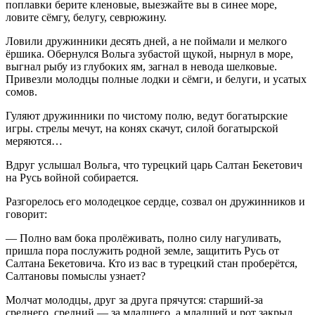
поплавки берите кленовые, выезжайте вы в синее море,
ловите сёмгу, белугу, севрюжину.
Ловили дружинники десять дней, а не поймали и мелкого
ёршика. Обернулся Вольга зубастой щукой, нырнул в море,
выгнал рыбу из глубоких ям, загнал в невода шелковые.
Привезли молодцы полные лодки и сёмги, и белуги, и усатых
сомов.
Гуляют дружинники по чистому полю, ведут богатырские
игры. стрелы мечут, на конях скачут, силой богатырской
меряются…
Вдруг услышал Вольга, что турецкий царь Салтан Бекетович
на Русь войной собирается.
Разгорелось его молодецкое сердце, созвал он дружинников и
говорит:
— Полно вам бока пролёживать, полно силу нагуливать,
пришла пора послужить родной земле, защитить Русь от
Салтана Бекетовича. Кто из вас в турецкий стан проберётся,
Салтановы помыслы узнает?
Молчат молодцы, друг за друга прячутся: старший-за
среднего. средний — за младшего, а младший и рот закрыл.