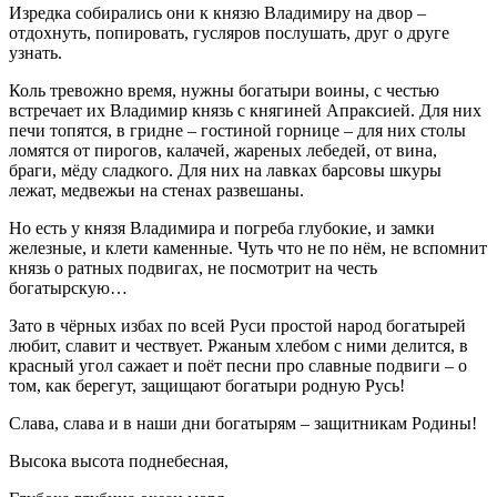
Изредка собирались они к князю Владимиру на двор –
отдохнуть, попировать, гусляров послушать, друг о друге
узнать.
Коль тревожно время, нужны богатыри воины, с честью
встречает их Владимир князь с княгиней Апраксией. Для них
печи топятся, в гридне – гостиной горнице – для них столы
ломятся от пирогов, калачей, жареных лебедей, от вина,
браги, мёду сладкого. Для них на лавках барсовы шкуры
лежат, медвежьи на стенах развешаны.
Но есть у князя Владимира и погреба глубокие, и замки
железные, и клети каменные. Чуть что не по нём, не вспомнит
князь о ратных подвигах, не посмотрит на честь
богатырскую…
Зато в чёрных избах по всей Руси простой народ богатырей
любит, славит и чествует. Ржаным хлебом с ними делится, в
красный угол сажает и поёт песни про славные подвиги – о
том, как берегут, защищают богатыри родную Русь!
Слава, слава и в наши дни богатырям – защитникам Родины!
Высока высота поднебесная,