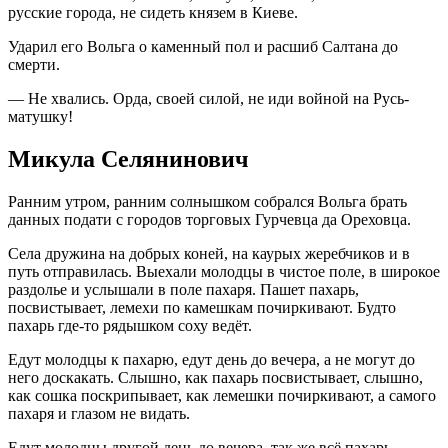
русские города, не сидеть князем в Киеве.
Ударил его Вольга о каменный пол и расшиб Салтана до
смерти.
— Не хвались. Орда, своей силой, не иди войной на Русь-
матушку!
Микула Селянинович
Ранним утром, ранним солнышком собрался Вольга брать
данных подати с городов торговых Гурчевца да Ореховца.
Села дружина на добрых коней, на каурых жеребчиков и в
путь отправилась. Выехали молодцы в чистое поле, в широкое
раздолье и услышали в поле пахаря. Пашет пахарь,
посвистывает, лемехи по камешкам почиркивают. Будто
пахарь где-то рядышком соху ведёт.
Едут молодцы к пахарю, едут день до вечера, а не могут до
него доскакать. Слышно, как пахарь посвистывает, слышно,
как сошка поскрипывает, как лемешки почиркивают, а самого
пахаря и глазом не видать.
Едут молодцы другой день до вечера, так же всё пахарь