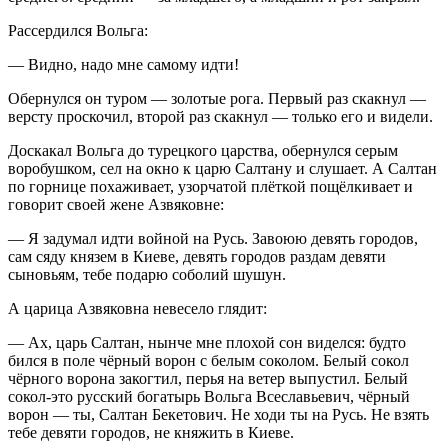
Рассердился Вольга:
— Видно, надо мне самому идти!
Обернулся он туром — золотые рога. Первый раз скакнул —
версту проскочил, второй раз скакнул — только его и видели.
Доскакал Вольга до турецкого царства, обернулся серым
воробушком, сел на окно к царю Салтану и слушает. А Салтан
по горнице похаживает, узорчатой плёткой пощёлкивает и
говорит своей жене Азвяковне:
— Я задумал идти войной на Русь. Завоюю девять городов,
сам сяду князем в Киеве, девять городов раздам девяти
сыновьям, тебе подарю соболий шушун.
А царица Азвяковна невесело глядит:
— Ах, царь Салтан, нынче мне плохой сон виделся: будто
бился в поле чёрный ворон с белым соколом. Белый сокол
чёрного ворона закогтил, перья на ветер выпустил. Белый
сокол-это русский богатырь Вольга Всеславьевич, чёрный
ворон — ты, Салтан Бекетович. Не ходи ты на Русь. Не взять
тебе девяти городов, не княжить в Киеве.