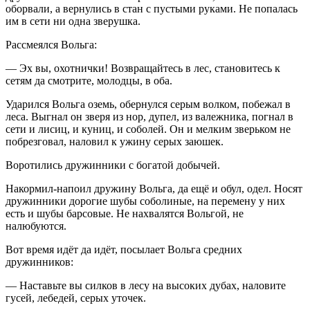
оборвали, а вернулись в стан с пустыми руками. Не попалась
им в сети ни одна зверушка.
Рассмеялся Вольга:
— Эх вы, охотнички! Возвращайтесь в лес, становитесь к
сетям да смотрите, молодцы, в оба.
Ударился Вольга оземь, обернулся серым волком, побежал в
леса. Выгнал он зверя из нор, дупел, из валежника, погнал в
сети и лисиц, и куниц, и соболей. Он и мелким зверьком не
побрезговал, наловил к ужину серых заюшек.
Воротились дружинники с богатой добычей.
Накормил-напоил дружину Вольга, да ещё и обул, одел. Носят
дружинники дорогие шубы соболиные, на перемену у них
есть и шубы барсовые. Не нахвалятся Вольгой, не
налюбуются.
Вот время идёт да идёт, посылает Вольга средних
дружинников:
— Наставьте вы силков в лесу на высоких дубах, наловите
гусей, лебедей, серых уточек.