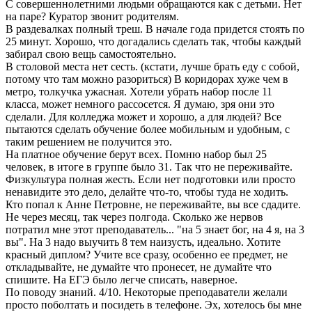
С совершеннолетними людьми обращаются как с детьми. Нет
на паре? Куратор звонит родителям.
В раздевалках полный треш. В начале года придется стоять по
25 минут. Хорошо, что догадались сделать так, чтобы каждый
забирал свою вещь самостоятельно.
В столовой места нет сесть. (кстати, лучше брать еду с собой,
потому что там можно разориться) В коридорах хуже чем в
метро, толкучка ужасная. Хотели убрать набор после 11
класса, может немного рассосется. Я думаю, зря они это
сделали. Для колледжа может и хорошо, а для людей? Все
пытаются сделать обучение более мобильным и удобным, с
таким решением не получится это.
На платное обучение берут всех. Помню набор был 25
человек, в итоге в группе было 31. Так что не переживайте.
Физкультура полная жесть. Если нет подготовки или просто
ненавидите это дело, делайте что-то, чтобы туда не ходить.
Кто попал к Анне Петровне, не переживайте, вы все сдадите.
Не через месяц, так через полгода. Сколько же нервов
потратил мне этот преподаватель... "на 5 знает бог, на 4 я, на 3
вы". На 3 надо выучить 8 тем наизусть, идеально. Хотите
красный диплом? Учите все сразу, особенно ее предмет, не
откладывайте, не думайте что пронесет, не думайте что
спишите. На ЕГЭ было легче списать, наверное.
По поводу знаний. 4/10. Некоторые преподаватели желали
просто поболтать и посидеть в телефоне. Эх, хотелось бы мне