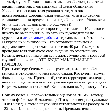
знать бух.учет. Пыталась как-то сама разобраться, но с этой
дисциплиной как с математикой. Нужны объяснения.
Хорошего преподавателя уволили за то, что она
проматерилась, хорошая была женщина, хоть и со своими
тараканами, вела предмет как и надо было вести. Увольняли
бы лучше преподавателей по бух.учету)))
Некоторые преподаватели просто диктовали по 10 листов и
ничего не было понятно, но зато как руководители по
курсовым и
дипломным работам
- идеальные и заботливые.
О курсовых и дипломных. Приготовьтесь париться с
оформлением и перепечатывать все по 40 раз. У каждого
преподавателя почему-то свое видение по оформлению.
Кстати, печатать никто нигде не дает. Лучше скинуться всей
группой на принтер, ЭТО БУДЕТ МАКСИМАЛЬНО
ПОЛЕЗНО.
Про атмосферу. Очень много нерусских, которые любят
выяснять отношения, очень много быдла. Кто курит - может
больше не курить. Просто выйдите из территории колледжа,
немного подышите и все - вы уже накурились на целый день.
В целом, колледж неплохой. Если это ваш выбор-поступайте.
Почему более 15 положительных оценок за 2015г? Потому,
что они фейковые. В колледже у IT изучают вещи актуальные
10 лет назад. Потом выпускники устраиваются на работу за 20
- 25 тыс. Или не по специальности. Преподавателя с