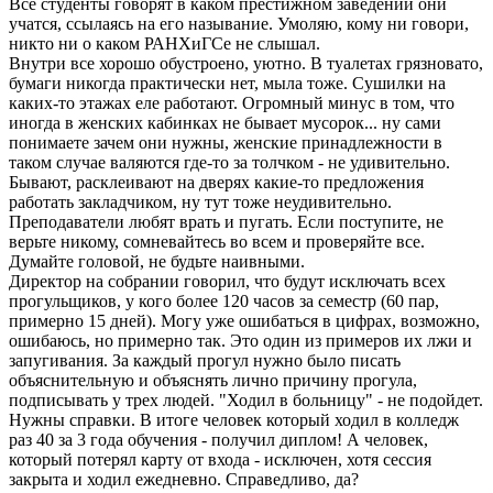
Все студенты говорят в каком престижном заведении они
учатся, ссылаясь на его называние. Умоляю, кому ни говори,
никто ни о каком РАНХиГСе не слышал.
Внутри все хорошо обустроено, уютно. В туалетах грязновато,
бумаги никогда практически нет, мыла тоже. Сушилки на
каких-то этажах еле работают. Огромный минус в том, что
иногда в женских кабинках не бывает мусорок... ну сами
понимаете зачем они нужны, женские принадлежности в
таком случае валяются где-то за толчком - не удивительно.
Бывают, расклеивают на дверях какие-то предложения
работать закладчиком, ну тут тоже неудивительно.
Преподаватели любят врать и пугать. Если поступите, не
верьте никому, сомневайтесь во всем и проверяйте все.
Думайте головой, не будьте наивными.
Директор на собрании говорил, что будут исключать всех
прогульщиков, у кого более 120 часов за семестр (60 пар,
примерно 15 дней). Могу уже ошибаться в цифрах, возможно,
ошибаюсь, но примерно так. Это один из примеров их лжи и
запугивания. За каждый прогул нужно было писать
объяснительную и объяснять лично причину прогула,
подписывать у трех людей. "Ходил в больницу" - не подойдет.
Нужны справки. В итоге человек который ходил в колледж
раз 40 за 3 года обучения - получил диплом! А человек,
который потерял карту от входа - исключен, хотя сессия
закрыта и ходил ежедневно. Справедливо, да?