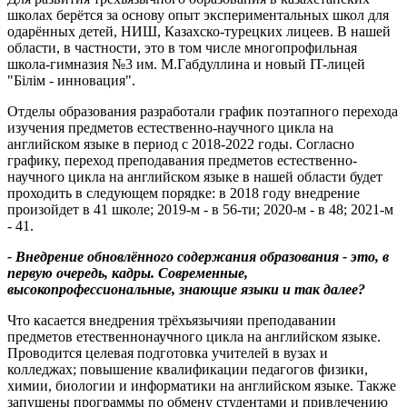
школах берётся за основу опыт экспериментальных школ для
одарённых детей, НИШ, Казахско-турецких лицеев. В нашей
области, в частности, это в том числе многопрофильная
школа-гимназия №3 им. М.Габдуллина и новый IT-лицей
"Білім - инновация".
Отделы образования разработали график поэтапного перехода
изучения предметов естественно-научного цикла на
английском языке в период с 2018-2022 годы. Согласно
графику, переход преподавания предметов естественно-
научного цикла на английском языке в нашей области будет
проходить в следующем порядке: в 2018 году внедрение
произойдет в 41 школе; 2019-м - в 56-ти; 2020-м - в 48; 2021-м
- 41.
- Внедрение обновлённого содержания образования - это, в
первую очередь, кадры. Современные,
высокопрофессиональные, знающие языки и так далее?
Что касается внедрения трёхъязычияи преподавании
предметов етественнонаучного цикла на английском языке.
Проводится целевая подготовка учителей в вузах и
колледжах; повышение квалификации педагогов физики,
химии, биологии и информатики на английском языке. Также
запущены программы по обмену студентами и привлечению