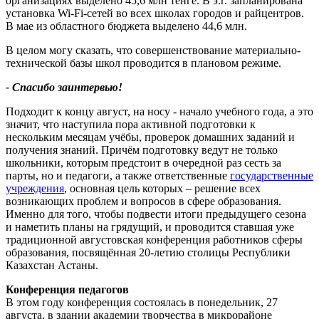
организациях выделено 45,6 млн тенге. В э.г. запланирована
установка Wi-Fi-сетей во всех школах городов и райцентров.
В мае из областного бюджета выделено 44,6 млн.
В целом могу сказать, что совершенствование материально-
технической базы школ проводится в плановом режиме.
- Спасибо заинтервью!
Подходит к концу август, на носу - начало учебного года, а это
значит, что наступила пора активной подготовки к
нескольким месяцам учёбы, проверок домашних заданий и
получения знаний. Причём подготовку ведут не только
школьники, которым предстоит в очередной раз сесть за
парты, но и педагоги, а также ответственные
государственные
учреждения
, основная цель которых – решение всех
возникающих проблем и вопросов в сфере образования.
Именно для того, чтобы подвести итоги предыдущего сезона
и наметить планы на грядущий, и проводится ставшая уже
традиционной августовская конференция работников сферы
образования, посвящённая 20-летию столицы Республики
Казахстан Астаны.
Конференция педагогов
В этом году конференция состоялась в понедельник, 27
августа, в здании академии творчества в микрорайоне