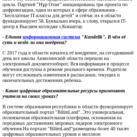
цикла. Партией "Нұр Отан" инициированы три проекта по
цифровизации, один из которых в сфере образования -
"Бесплатные IT-классы для детей" и сейчас их в области
функционируют 58. Буквально вчера, к слову, открылся IT-
центр в Высшем колледже г.Кокшетау.
- Единая
информационная система
"Kundelik". В чём её
суть и везде ли она внедрена?
С 2017 года в области началось её внедрение, на сегодняшний
день все школы Акмолинской области перешли на
электронный документооборот. Вся информация в процессе
обучения доступна в режиме реального времени. Родители
могут отслеживать изменения в расписании, текущих и
окончательных достижениях ребенка.
- Какие цифровые образовательные ресурсы применяют
учителя на своих уроках?
В системе образования республики и области функционирует
образовательный портал "BilimLand". Это универсальная,
полиязычная образовательная платформа, основанная на
передовых достижениях мировых лидеров электронного
обучения.На портале "BilimLand"размещены более 40 тысяч
цифровых образовательных уроков и миллион