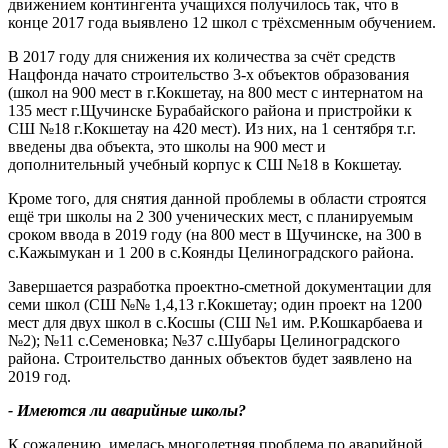
движением контингента учащихся получилось так, что в
конце 2017 года выявлено 12 школ с трёхсменным обучением.
В 2017 году для снижения их количества за счёт средств
Нацфонда начато строительство 3-х объектов образования
(школ на 900 мест в г.Кокшетау, на 800 мест с интернатом на
135 мест г.Щучинске Бурабайского района и пристройки к
СШ №18 г.Кокшетау на 420 мест). Из них, на 1 сентября т.г.
введены два объекта, это школы на 900 мест и
дополнительный учебный корпус к СШ №18 в Кокшетау.
Кроме того, для снятия данной проблемы в области строятся
ещё три школы на 2 300 ученических мест, с планируемым
сроком ввода в 2019 году (на 800 мест в Щучинске, на 300 в
с.Кажымукан и 1 200 в с.Коянды Целиноградского района.
Завершается разработка проектно-сметной документации для
семи школ (СШ №№ 1,4,13 г.Кокшетау; один проект на 1200
мест для двух школ в с.Косшы (СШ №1 им. Р.Кошкарбаева и
№2); №11 с.Семеновка; №37 с.Шубары Целиноградского
района. Строительство данных объектов будет заявлено на
2019 год.
- Имеются ли аварийные школы?
К сожалению, имелась многолетняя проблема по аварийной