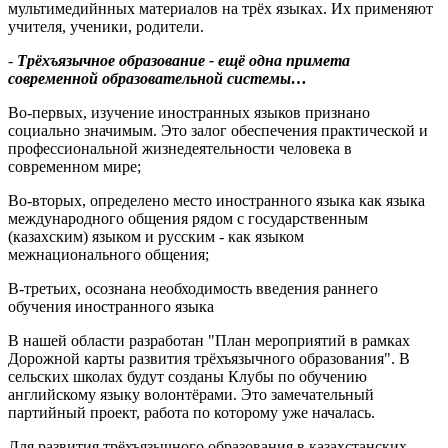
мультимедийнных материалов на трёх языках. Их применяют
учителя, ученики, родители.
-
Трёхъязычное образование - ещё одна примета
современной образовательной системы…
Во-первых, изучение иностранных языков признано
социально значимым. Это залог обеспечения практической и
профессиональной жизнедеятельности человека в
современном мире;
Во-вторых, определено место иностранного языка как языка
международного общения рядом с государственным
(казахским) языком и русским - как языком
межнационального общения;
В-третьих, осознана необходимость введения раннего
обучения иностранного языка
В нашей области разработан "План мероприятий в рамках
Дорожной карты развития трёхъязычного образования". В
сельских школах будут созданы Клубы по обучению
английскому языку волонтёрами. Это замечательный
партийный проект, работа по которому уже началась.
Для развития трёхъязычного образования в казахстанских