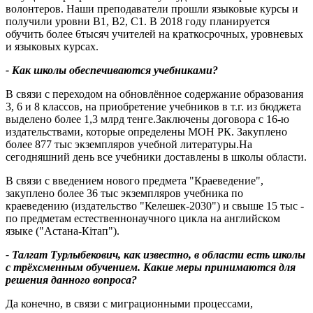
волонтеров. Наши преподаватели прошли языковые курсы и
получили уровни В1, В2, С1. В 2018 году планируется
обучить более 6тысяч учителей на краткосрочных, уровневых
и языковых курсах.
- Как школы обеспечиваются учебниками?
В связи с переходом на обновлённое содержание образования
3, 6 и 8 классов, на приобретение учебников в т.г. из бюджета
выделено более 1,3 млрд тенге.Заключены договора с 16-ю
издательствами, которые определены МОН РК. Закуплено
более 877 тыс экземпляров учебной литературы.На
сегодняшний день все учебники доставлены в школы области.
В связи с введением нового предмета "Краеведение",
закуплено более 36 тыс экземпляров учебника по
краеведению (издательство "Келешек-2030") и свыше 15 тыс -
по предметам естественнонаучного цикла на английском
языке ("Астана-Кітап").
- Талгат Турлыбекович, как известно, в области есть школы
с трёхсменным обучением. Какие меры принимаются для
решения данного вопроса?
Да конечно, в связи с миграционными процессами,