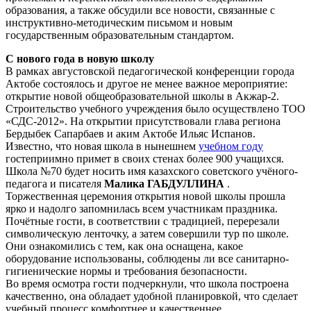
образования, а также обсудили все новости, связанные с
инструктивно-методическим письмом и новым
государственным образовательным стандартом.
С нового года в новую школу
В рамках августовской педагогической конференции города
Актобе состоялось и другое не менее важное мероприятие:
открытие новой общеобразовательной школы в Акжар-2.
Строительство учебного учреждения было осуществлено ТОО
«СДС-2012». На открытии присутствовали глава региона
Бердыбек Сапарбаев и аким Актобе Ильяс Испанов.
Известно, что новая школа в нынешнем
учебном году
гостеприимно примет в своих стенах более 900 учащихся.
Школа №70 будет носить имя казахского советского учёного-
педагога и писателя
Малика ГАБДУЛЛИНА
.
Торжественная церемония открытия новой школы прошла
ярко и надолго запомнилась всем участникам праздника.
Почётные гости, в соответствии с традицией, перерезали
символическую ленточку, а затем совершили тур по школе.
Они ознакомились с тем, как она оснащена, какое
оборудование использованы, соблюдены ли все санитарно-
гигиенические нормы и требования безопасности.
Во время осмотра гости подчеркнули, что школа построена
качественно, она обладает удобной планировкой, что сделает
учебный процесс комфортнее и качественнее.