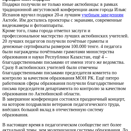
Подарки получили не только юные актюбинцы: в рамках
традиционной августовской конференции аким города Ильяс
Испанов вручил подарки 20-и лучшим
учебным заведениям
Актобе. Им достались проекторы с экранами, современные
видеокамеры и фотоаппараты.
Кроме того, глава города отметил заслуги и
профессиональное мастерство лучших актюбинских учителей.
20 лучших педагогов получили почётные грамоты и
денежные сертификаты размером 100.000 тенге. 4 педагога
были награждены почётными грамотами министерства
образования и науки Республики Казахстан, ещё 4 –
благодарственными письмами от имени этого же ведомства.
Сразу 8 актюбинских учителей были отмечены
благодарственными письмами председателя комитета по
контролю за качеством образования МОН РК. Ещё пятеро
работников сферы образования получили благодарственные
письма председателя департамента по контролю за качеством
образования по Актюбинской области.
В завершение конференции состоялся праздничный концерт,
на котором поздравляли ветеранов педагогического труда,
внёсших большой вклад в отечественную систему
образования.
В настоящее время в педагогическом сообществе нет более
актуальной темы, чем модернизация системы образования. До