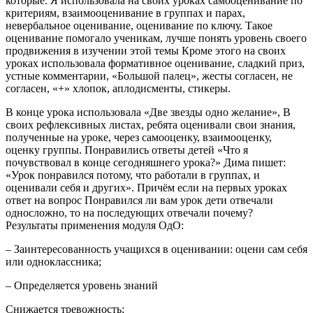
которые. Я использовала на своих уроках самооценивание по
критериям, взаимооценивание в группах и парах,
невербальное оценивание, оценивание по ключу. Такое
оценивание помогало ученикам, лучше понять уровень своего
продвижения в изучении этой темы Кроме этого на своих
уроках использовала формативное оценивание, сладкий приз,
устные комментарии, «Большой палец», жесты согласен, не
согласен, «+» хлопок, аплодисменты, стикеры.
В конце урока использовала «Две звезды одно желание», В
своих рефлексивных листах, ребята оценивали свои знания,
полученные на уроке, через самооценку, взаимооценку,
оценку группы. Понравились ответы детей «Что я
почувствовал в конце сегодняшнего урока?» Дима пишет:
«Урок понравился потому, что работали в группах, и
оценивали себя и других». Причём если на первых уроках
ответ на вопрос Понравился ли вам урок дети отвечали
односложно, то на последующих отвечали почему?
Результаты применения модуля ОдО:
– Заинтересованность учащихся в оценивании: оцени сам себя
или одноклассника;
– Определяется уровень знаний
Снижается тревожность;