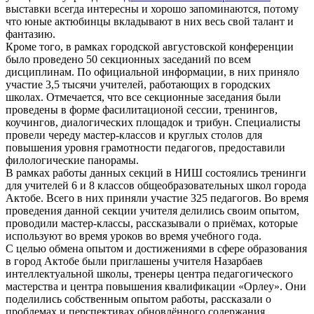
выставки всегда интересны и хорошо запоминаются, потому
что юные актюбинцы вкладывают в них весь свой талант и
фантазию.
Кроме того, в рамках городской августовской конференции
было проведено 50 секционных заседаний по всем
дисциплинам. По официальной информации, в них приняло
участие 3,5 тысячи учителей, работающих в городских
школах. Отмечается, что все секционные заседания были
проведены в форме фасилитационой сессии, тренингов,
коучингов, диалогических площадок и трибун. Специалисты
провели череду мастер-классов и круглых столов для
повышения уровня грамотности педагогов, предоставили
филологические панорамы.
В рамках работы данных секций в НИШ состоялись тренинги
для учителей 6 и 8 классов общеобразовательных школ города
Актобе. Всего в них приняли участие 325 педагогов. Во время
проведения данной секции учителя делились своим опытом,
проводили мастер-классы, рассказывали о приёмах, которые
используют во время уроков во время учебного года.
С целью обмена опытом и достижениями в сфере образования
в город Актобе были приглашены учителя Назарбаев
интеллектуальной школы, тренеры центра педагогического
мастерства и центра повышения квалификации «Орлеу». Они
поделились собственным опытом работы, рассказали о
проблемах и перспективах обновлённого содержания