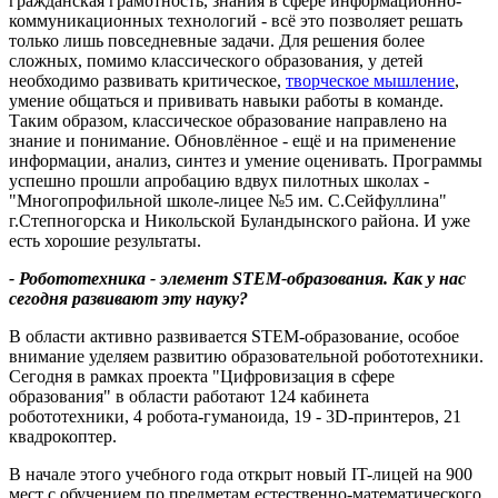
гражданская грамотность, знания в сфере информационно-
коммуникационных технологий - всё это позволяет решать
только лишь повседневные задачи. Для решения более
сложных, помимо классического образования, у детей
необходимо развивать критическое,
творческое мышление
,
умение общаться и прививать навыки работы в команде.
Таким образом, классическое образование направлено на
знание и понимание. Обновлённое - ещё и на применение
информации, анализ, синтез и умение оценивать. Программы
успешно прошли апробацию вдвух пилотных школах -
"Многопрофильной школе-лицее №5 им. С.Сейфуллина"
г.Степногорска и Никольской Буландынского района. И уже
есть хорошие результаты.
- Робототехника - элемент STEM-образования. Как у нас
сегодня развивают эту науку?
В области активно развивается STEM-образование, особое
внимание уделяем развитию образовательной робототехники.
Сегодня в рамках проекта "Цифровизация в сфере
образования" в области работают 124 кабинета
робототехники, 4 робота-гуманоида, 19 - 3D-принтеров, 21
квадрокоптер.
В начале этого учебного года открыт новый IT-лицей на 900
мест с обучением по предметам естественно-математического