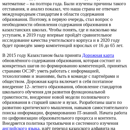
математике – на полтора года. Были изучены причины такого
отставания, и анализ показал, что наша страна не отвечает
международным стандартам в области содержания
образования. Поэтому, в первую очередь, стал вопрос о
необходимости обновления содержания образования в
казахстанских школах. Чтобы понять, где и насколько мы
уступаем, в 2019 году впервые пройдёт сравнительное
исследование качества учительского корпуса и в 2020 году
будет проведён замер компетенций взрослых от 16 до 65 лет.
В 2015 году Казахстаном была принята
Дорожная карта
обновлённого содержания образования, которая состоит из
конкретных шагов по формированию компетенций, принятых
странами ОСЭР: уметь работать с информацией,
технологиями и знаниями, быть в команде с партнёрами и
обществом. Дорожная карта включает в себя поэтапное
внедрение 12- летнего образования, обновление стандартов
школьного обучения для развития функциональной
грамотности, внедрение новой модели полиязычного
образования в старшей школе и вузах. Разработаны шаги по
развитию критического мышления, навыков самостоятельного
поиска информации, формированию IT-знаний. Начата работа
по цифровизации образовательного процесса и контента.
Внедряется политика трехъязычия и системного изучения
английского языка
, идёт переход казахского алфавита на