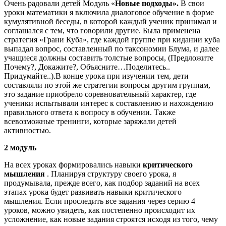
Очень радовали детей Модуль «
Новые подходы».
В свои
уроки математики я включила диалоговое обучение в форме
кумулятивной беседы, в которой каждый ученик принимал и
соглашался с тем, что говорили другие. Была применена
стратегия «Грани Куба», где каждой группе при кидании куба
выпадал вопрос, составленный по таксономии Блума, и далее
учащиеся должны составить толстые вопросы, (Предложите
Почему?, Докажите?, Объясните…Поделитесь..
Придумайте..).В конце урока при изучении тем, дети
составляли по этой же стратегии вопросы другим группам,
это задание приобрело соревновательный характер, где
ученики испытывали интерес к составлению и нахождению
правильного ответа к вопросу в обучении. Также
всевозможные тренинги, которые заряжали детей
активностью.
2 модуль
На всех уроках формировались навыки
критического
мышления
. Планируя структуру своего урока, я
продумывала, прежде всего, как подбор заданий на всех
этапах урока будет развивать навыки критического
мышления. Если проследить все задания через серию 4
уроков, можно увидеть, как постепенно происходит их
усложнение, как новые задания строятся исходя из того, чему