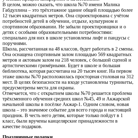
В целом, можно сказать, что школа №70 имени Малика
Габдуллина – это трёхэтажное здание общей площадью более
12 тысяч квадратных метров. Она спроектирована с учётом
потребностей детей в обучении, отдыхе, культурном и
спортивном образовании. Не забыли проектировщики и о
детях с особыми образовательными потребностями:
специально для них в школе установлены лифт и пандусы с
поручнями.
Школа, рассчитанная на 48 классов, будет работать в 2 смены.
Она оснащена спортивным залом площадью 569 квадратных
метров и актовым залом на 218 человек, с большой сценой и
артистическими гримёрными. Будет в школе и большая
библиотека, которая рассчитана на 20 тысяч книг. На первом
этаже школы №70 расположилась просторная столовая на 312
мест. В целях безопасности на входе установлены турникеты,
предусмотрены места для охраны.
Отмечается, что с открытием школы №70 решается проблема
трёхсменного обучения средних школ №45, 49 и Акжарской
начальной школы в посёлке Акжар-1. Одним словом, новая
школа – это значимое событие для всего города и настоящий
праздник. В честь него детям, которые только пойдут в 1
класс, были вручены канцелярские принадлежности в
качестве подарков.
Праздничные подарки