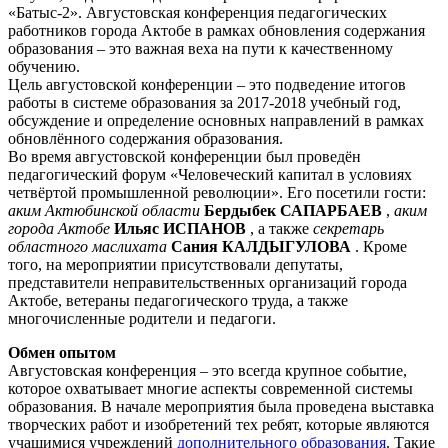
«Батыс-2». Августовская конференция педагогических
работников города Актобе в рамках обновления содержания
образования – это важная веха на пути к качественному
обучению.
Цель августовской конференции – это подведение итогов
работы в системе образования за 2017-2018 учебный год,
обсуждение и определение основных направлений в рамках
обновлённого содержания образования.
Во время августовской конференции был проведён
педагогический форум «Человеческий капитал в условиях
четвёртой промышленной революции». Его посетили гости:
аким Актюбинской области
Бердыбек САПАРБАЕВ
,
аким
города Актобе
Ильяс ИСПАНОВ
, а также
секретарь
областного маслихата
Сания КАЛДЫГУЛОВА
. Кроме
того, на мероприятии присутствовали депутаты,
представители неправительственных организаций города
Актобе, ветераны педагогического труда, а также
многочисленные родители и педагоги.
Обмен опытом
Августовская конференция – это всегда крупное событие,
которое охватывает многие аспекты современной системы
образования. В начале мероприятия была проведена выставка
творческих работ и изобретений тех ребят, которые являются
учащимися учреждений
дополнительного образования
. Такие