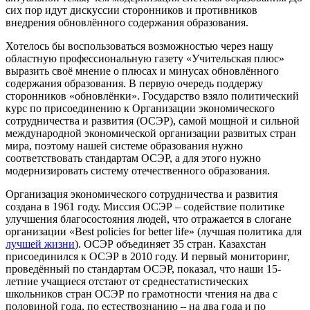
сих пор идут дискуссии сторонников и противников
внедрения обновлённого содержания образования.
Хотелось бы воспользоваться возможностью через нашу
областную профессиональную газету «Учительская плюс»
выразить своё мнение о плюсах и минусах обновлённого
содержания образования. В первую очередь поддержу
сторонников «обновлёнки». Государство взяло политический
курс по присоединению к Организации экономического
сотрудничества и развития (ОСЭР), самой мощной и сильной
международной экономической организации развитых стран
мира, поэтому нашей системе образования нужно
соответствовать стандартам ОСЭР, а для этого нужно
модернизировать систему отечественного образования.
Организация экономического сотрудничества и развития
создана в 1961 году. Миссия ОСЭР – содействие политике
улучшения благосостояния людей, что отражается в слогане
организации «Best policies for better life» (лучшая политика для
лучшей жизни
). ОСЭР объединяет 35 стран. Казахстан
присоединился к ОСЭР в 2010 году. И первый мониторинг,
проведённый по стандартам ОСЭР, показал, что наши 15-
летние учащиеся отстают от среднестатистических
школьников стран ОСЭР по грамотности чтения на два с
половиной года, по естествознанию – на два года и по