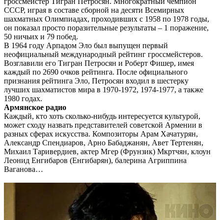
гроссмейстер Тигран Петросян. Многократный чемпион
СССР, играя в составе сборной на десяти Всемирных
шахматных Олимпиадах, проходивших с 1958 по 1978 годы,
он показал просто поразительные результаты – 1 поражение,
50 ничьих и 79 побед.
В 1964 году Арпадом Эло был выпущен первый
неофициальный международный рейтинг гроссмейстеров.
Возглавили его Тигран Петросян и Роберт Фишер, имея
каждый по 2690 очков рейтинга. После официального
признания рейтинга Эло, Петросян входил в шестерку
лучших шахматистов мира в 1970-1972, 1974-1977, а также
1980 годах.
Армянское радио
Каждый, кто хоть сколько-нибудь интересуется культурой,
может сходу назвать представителей советской Армении в
разных сферах искусства. Композиторы Арам Хачатурян,
Александр Спендиаров, Арно Бабаджанян, Авет Тертенян,
Михаил Таривердиев, актер Мгер (Фрунзик) Мкртчян, клоун
Леонид Енгибаров (Енгибарян), балерина Агриппина
Ваганова…