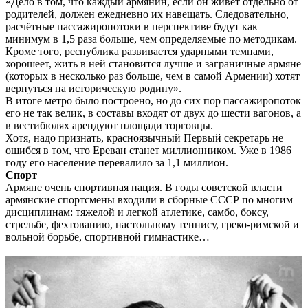
«Дело в том, что каждый армянин, если он живёт отдельно от
родителей, должен ежедневно их навещать. Следовательно,
расчётные пассажиропотоки в перспективе будут как
минимум в 1,5 раза больше, чем определяемые по методикам.
Кроме того, республика развивается ударными темпами,
хорошеет, жить в ней становится лучше и заграничные армяне
(которых в несколько раз больше, чем в самой Армении) хотят
вернуться на историческую родину».
В итоге метро было построено, но до сих пор пассажиропоток
его не так велик, в составы входят от двух до шести вагонов, а
в вестибюлях арендуют площади торговцы.
Хотя, надо признать, красноязычный Первый секретарь не
ошибся в том, что Ереван станет миллионником. Уже в 1986
году его население перевалило за 1,1 миллион.
Спорт
Армяне очень спортивная нация. В годы советской власти
армянские спортсмены входили в сборные СССР по многим
дисциплинам: тяжелой и легкой атлетике, самбо, боксу,
стрельбе, фехтованию, настольному теннису, греко-римской и
вольной борьбе, спортивной гимнастике…