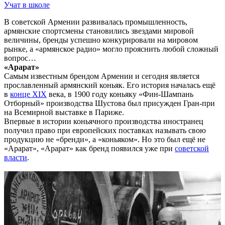
Учат в школе
В советской Армении развивалась промышленность,
армянские спортсмены становились звездами мировой
величины, бренды успешно конкурировали на мировом
рынке, а «армянское радио» могло прояснить любой сложный
вопрос…
«Арарат»
Самым известным брендом Армении и сегодня является
прославленный армянский коньяк. Его история началась ещё
в
конце XIX
века, в 1900 году коньяку «Фин-Шампань
Отборный» производства Шустова был присужден Гран-при
на Всемирной выставке в Париже.
Впервые в истории коньячного производства иностранец
получил право при европейских поставках называть свою
продукцию не «бренди», а «коньяком». Но это был ещё не
«Арарат», «Арарат» как бренд появился уже при
советской
власти
.