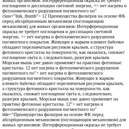
живых организмов: Интерференционная окраска не требует
поглощения и диссипации световой энергии, => нет нагрева и
фотохимического разрушения пигментного по"
class="link_thumb"> 12 Преимущества фильтров на основе ФК
перед абсорбционным механизмом (поглощающим
механизмом) для живых организмов: Интерференционная
окраска не требует поглощения и диссипации световой
энергии, => нет нагрева и фотохимического разрушения
пигментного покрытия. Живущие в жарком климате бабочки
обладают переливчатым рисунком крыльев, а структура
фотонного кристалла на поверхности, как оказалось, снижает
поглощение света и, следовательно, разогрев крыльев.
Морская мышь уже давно применяет на практике фотонные
кристаллы. 12
нет нагрева и фотохимического разрушения
пигментного по"> нет нагрева и фотохимического
разрушения пигментного покрытия. Живущие в жарком
климате бабочки обладают переливчатым рисунком крыльев,
а структура фотонного кристалла на поверхности, как
оказалось, снижает поглощение света и, следовательно,
разогрев крыльев. Морская мышь уже давно применяет на
практике фотонные кристаллы. 12"> нет нагрева и
фотохимического разрушения пигментного по"
title="Преимущества фильтров на основе ФК перед
абсорбционным механизмом (поглощающим механизмом) для
живых организмов: Интерференционная окраска не требует