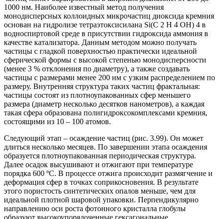
1000 нм. Наиболее известный метод получения
монодисперсных коллоидных микрочастиц диоксида кремния
основан на гидролизе тетраэтоксисилана Si(C 2 H 4 OH) 4 в
водноспиртовой среде в присутствии гидроксида аммония в
качестве катализатора. Данным методом можно получать
частицы с гладкой поверхностью практически идеальной
сферической формы с высокой степенью монодисперсности
(менее 3 % отклонения по диаметру), а также создавать
частицы с размерами менее 200 нм с узким распределением по
размеру. Внутренняя структура таких частиц фрактальная:
частицы состоят из плотноупакованных сфер меньшего
размера (диаметр несколько десятков нанометров), а каждая
такая сфера образована полигидроксокомплексами кремния,
состоящими из 10 – 100 атомов.
Следующий этап – осаждение частиц (рис. 3.99). Он может
длиться несколько месяцев. По завершении этапа осаждения
образуется плотноупакованная периодическая структура.
Далее осадок высушивают и отжигают при температуре
порядка 600 ºС. В процессе отжига происходит размягчение и
деформация сфер в точках соприкосновения. В результате
этого пористость синтетических опалов меньше, чем для
идеальной плотной шаровой упаковки. Перпендикулярно
направлению оси роста фотонного кристалла глобулы
образуют высокоупорядоченные гексагональные