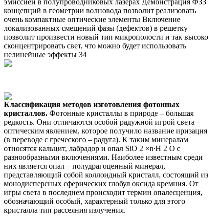
эмиссией в полупроводниковых лазерах Демонстрация ФЗЗ
концепций в геометрии волновода позволит реализовать
очень компактные оптические элементы Включение
локализованных смещений фазы (дефектов) в решетку
позволит произвести новый тип микрополости и так высоко
сконцентрировать свет, что можно будет использовать
нелинейные эффекты 34
Классификация методов изготовления фотонных
кристаллов.
Фотонные кристаллы в природе – большая
редкость. Они отличаются особой радужной игрой света –
оптическим явлением, которое получило название иризация
(в переводе с греческого – радуга). К таким минералам
относятся кальцит, лабрадор и опал SiO 2 ×n∙H 2 O с
разнообразными включениями. Наиболее известным среди
них является опал – полудрагоценный минерал,
представляющий собой коллоидный кристалл, состоящий из
монодисперсных сферических глобул оксида кремния. От
игры света в последнем происходит термин опалесценция,
обозначающий особый, характерный только для этого
кристалла тип рассеяния излучения.