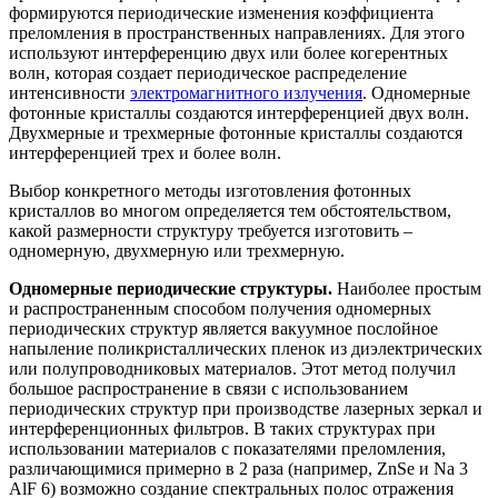
формируются периодические изменения коэффициента
преломления в пространственных направлениях. Для этого
используют интерференцию двух или более когерентных
волн, которая создает периодическое распределение
интенсивности
электромагнитного излучения
. Одномерные
фотонные кристаллы создаются интерференцией двух волн.
Двухмерные и трехмерные фотонные кристаллы создаются
интерференцией трех и более волн.
Выбор конкретного методы изготовления фотонных
кристаллов во многом определяется тем обстоятельством,
какой размерности структуру требуется изготовить –
одномерную, двухмерную или трехмерную.
Одномерные периодические структуры.
Наиболее простым
и распространенным способом получения одномерных
периодических структур является вакуумное послойное
напыление поликристаллических пленок из диэлектрических
или полупроводниковых материалов. Этот метод получил
большое распространение в связи с использованием
периодических структур при производстве лазерных зеркал и
интерференционных фильтров. В таких структурах при
использовании материалов с показателями преломления,
различающимися примерно в 2 раза (например, ZnSe и Na 3
AlF 6) возможно создание спектральных полос отражения