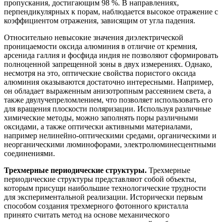
пропускания, достигающим 98 %. В направлениях,
перпендикулярных к порам, наблюдается высокое отражение с
коэффициентом отражения, зависящим от угла падения.
Относительно невысокие значения диэлектрической
проницаемости оксида алюминия в отличие от кремния,
арсенида галлия и фосфида индия не позволяют сформировать
полноценной запрещенной зоны в двух измерениях. Однако,
несмотря на это, оптические свойства пористого оксида
алюминия оказываются достаточно интересными. Например,
он обладает выраженным анизотропным рассеянием света, а
также двулучепреломлением, что позволяет использовать его
для вращения плоскости поляризации. Используя различные
химические методы, можно заполнять поры различными
оксидами, а также оптически активными материалами,
например нелинейно-оптическими средами, органическими и
неорганическими люминофорами, электролюминесцентными
соединениями.
Трехмерные периодические структуры.
Трехмерные
периодические структуры представляют собой объекты,
которым присущи наибольшие технологические трудности
для экспериментальной реализации. Исторически первым
способом создания трехмерного фотонного кристалла
принято считать метод на основе механического