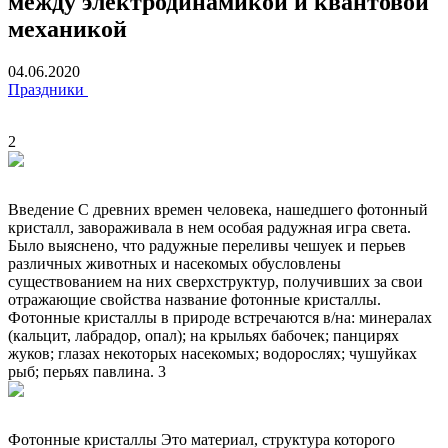
между электродинамикой и квантовой
механикой
04.06.2020
Праздники
2
Введение С древних времен человека, нашедшего фотонный
кристалл, завораживала в нем особая радужная игра света.
Было выяснено, что радужные переливы чешуек и перьев
различных животных и насекомых обусловлены
существованием на них сверхструктур, получивших за свои
отражающие свойства название фотонные кристаллы.
Фотонные кристаллы в природе встречаются в/на: минералах
(кальцит, лабрадор, опал); на крыльях бабочек; панцирях
жуков; глазах некоторых насекомых; водорослях; чушуйках
рыб; перьях павлина. 3
Фотонные кристаллы Это материал, структура которого