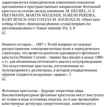
характеризуется периодическим изменением показателя
преломления в пространственных направлениях Фотонный
кристалл на основе оксида алюминия. M. DEUBEL, G.V.
FREYMANN, MARTIN WEGENER, SURESH PEREIRA,
KURT BUSCH AND COSTAS M. SOUKOULIS «Direct laser
writing of three- dimensional photonic-crystal templates for
telecommunications»// Nature materials Vol. 3, P
Немного истории… 1887 г. Релей впервые исследовал
распространение электромагнитных волн в периодических
структурах, что является аналогом одномерного фотонного
кристалла Photonic Crystals - термин был введён в конце 1980-
х гг. для обозначения оптического аналога полупроводников.
Это искусственные кристаллы, изготовленные из
полупрозрачного диэлектрика, в котором упорядоченным
образом создаются воздушные «дырки». 5
Фотонные кристаллы – будущее энергетики мира
Высокотемпературные фотонные кристаллы могут выступать
не только в виде источника энергии, но и как чрезвычайно
качественные детекторы (энергетические, химические) и