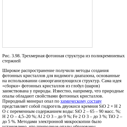
Рис. 3.98. Трехмерная фотонная структура из поликремниевых
стержней
Широкое распространение получили методы создания
фотонных кристаллов для видимого диапазона, основанные
на использовании самоорганизующихся структур. Сама идея
«сборки» фотонных кристаллов из глобул (шаров)
заимствована у природы. Известно, например, что природные
опалы обладают свойствами фотонных кристаллов.
Природный минерал опал по
химическому составу
представляет собой гидрогель двуокиси кремния SiO 2 × H 2
O с переменным содержанием воды: SiO 2 – 65 – 90 масс. %;
H 2 O – 4,5–20 %; Al 2 O 3 – до 9 %; Fe 2 O 3 – до 3 %; TiO 2 –
до 5 %. Методами электронной микроскопии было
установлено, что природные опалы образованы