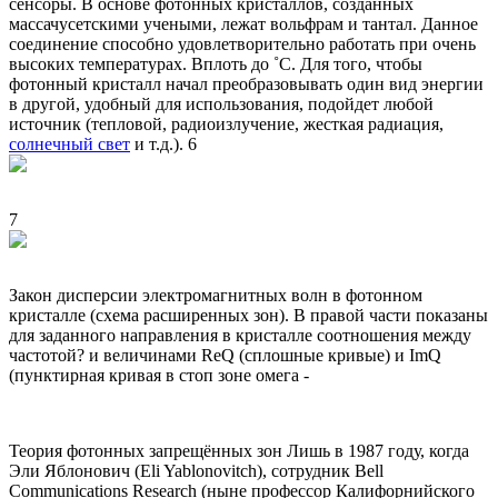
сенсоры. В основе фотонных кристаллов, созданных
массачусетскими учеными, лежат вольфрам и тантал. Данное
соединение способно удовлетворительно работать при очень
высоких температурах. Вплоть до ˚С. Для того, чтобы
фотонный кристалл начал преобразовывать один вид энергии
в другой, удобный для использования, подойдет любой
источник (тепловой, радиоизлучение, жесткая радиация,
солнечный свет
и т.д.). 6
7
Закон дисперсии электромагнитных волн в фотонном
кристалле (схема расширенных зон). В правой части показаны
для заданного направления в кристалле соотношения между
частотой? и величинами ReQ (сплошные кривые) и ImQ
(пунктирная кривая в стоп зоне омега -
Теория фотонных запрещённых зон Лишь в 1987 году, когда
Эли Яблонович (Eli Yablonovitch), сотрудник Bell
Communications Research (ныне профессор Калифорнийского