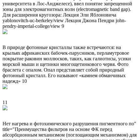
университета в Лос-Анджелесе), ввел понятие запрещенной
зоны для электромагнитных волн (electromagnetic band gap).
Для расширения кругозора: Лекция Эли Яблоновича
yablonovitch-uc-berkeley/view Лекция Джона Пендри john-
pendry-imperial-college/view 9
В природе фотонные кристаллы также встречаются: на
крыльях африканских бабочек-парусников, перламутровое
покрытие раковин моллюсков, таких, как галиотисы, усики
морской мыши и щетинки многощетинкового червя. Фото
браслета с опалом. Опал представляет собой природный
фотонный кристалл. Его называют «камнем обманчивых
надежд» 10
11
Нет нагрева и фотохимического разрушения пигментного по"
title="Преимущества фильтров на основе ФК перед
абсорбционным механизмом (поглощающим механизмом) для