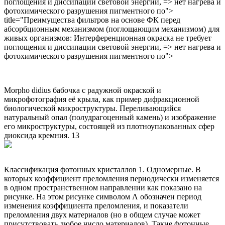
поглощения и диссипации световой энергии, => нет нагрева и
фотохимического разрушения пигментного по">
title="Преимущества фильтров на основе ФК перед
абсорбционным механизмом (поглощающим механизмом) для
живых организмов: Интерференционная окраска не требует
поглощения и диссипации световой энергии, => нет нагрева и
фотохимического разрушения пигментного по">
Morpho didius бабочка с радужной окраской и
микрофотография её крыла, как пример дифракционной
биологической микроструктуры. Переливающийся
натуральный опал (полудрагоценный камень) и изображение
его микроструктуры, состоящей из плотноупакованных сфер
диоксида кремния. 13
Классификация фотонных кристаллов 1. Одномерные. В
которых коэффициент преломления периодически изменяется
в одном пространственном направлении как показано на
рисунке. На этом рисунке символом Λ обозначен период
изменения коэффициента преломления, и показатели
преломления двух материалов (но в общем случае может
присутствовать любое число материалов). Такие фотонные