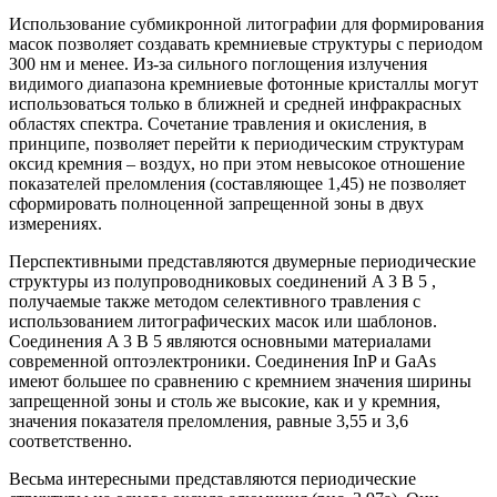
Использование субмикронной литографии для формирования
масок позволяет создавать кремниевые структуры с периодом
300 нм и менее. Из-за сильного поглощения излучения
видимого диапазона кремниевые фотонные кристаллы могут
использоваться только в ближней и средней инфракрасных
областях спектра. Сочетание травления и окисления, в
принципе, позволяет перейти к периодическим структурам
оксид кремния – воздух, но при этом невысокое отношение
показателей преломления (составляющее 1,45) не позволяет
сформировать полноценной запрещенной зоны в двух
измерениях.
Перспективными представляются двумерные периодические
структуры из полупроводниковых соединений A 3 B 5 ,
получаемые также методом селективного травления с
использованием литографических масок или шаблонов.
Соединения A 3 B 5 являются основными материалами
современной оптоэлектроники. Соединения InP и GaAs
имеют большее по сравнению с кремнием значения ширины
запрещенной зоны и столь же высокие, как и у кремния,
значения показателя преломления, равные 3,55 и 3,6
соответственно.
Весьма интересными представляются периодические