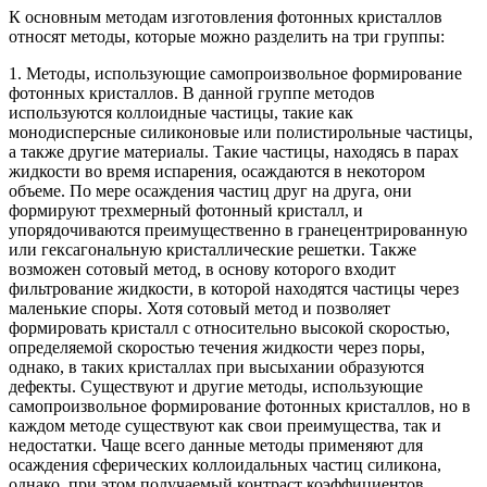
К основным методам изготовления фотонных кристаллов
относят методы, которые можно разделить на три группы:
1. Методы, использующие самопроизвольное формирование
фотонных кристаллов. В данной группе методов
используются коллоидные частицы, такие как
монодисперсные силиконовые или полистирольные частицы,
а также другие материалы. Такие частицы, находясь в парах
жидкости во время испарения, осаждаются в некотором
объеме. По мере осаждения частиц друг на друга, они
формируют трехмерный фотонный кристалл, и
упорядочиваются преимущественно в гранецентрированную
или гексагональную кристаллические решетки. Также
возможен сотовый метод, в основу которого входит
фильтрование жидкости, в которой находятся частицы через
маленькие споры. Хотя сотовый метод и позволяет
формировать кристалл с относительно высокой скоростью,
определяемой скоростью течения жидкости через поры,
однако, в таких кристаллах при высыхании образуются
дефекты. Существуют и другие методы, использующие
самопроизвольное формирование фотонных кристаллов, но в
каждом методе существуют как свои преимущества, так и
недостатки. Чаще всего данные методы применяют для
осаждения сферических коллоидальных частиц силикона,
однако, при этом получаемый контраст коэффициентов