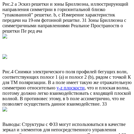
Рис.2 a Эскиз решетки и зоны Бриллюэна, иллюстрирующий
направления симметрии в горизонтальной близко
"упакованной" решетке. b, c Измерение характеристик
передачи на 19-нм фотонной решетке. 31 Зоны Бриллюэна с
симметричными направлениями Реальное Пространоств о
решетки Пе ред ача
Рис.4 Снимки электрического поля профилей бегущих волн,
соответствующих полосе 1 (а) и полосе 2 (b), рядом с точкой К
для ТМ поляризации. В а поле имеет такую же отражательную
симметрию относительно
y-z плоскости
, что и плоская волна,
поэтому должно легко взаимодействовать с входящей плоской
волной. В противовес этому, в b поле ассиметрично, что не
позволяет осуществить данное взаимодействие. 33
Выводы: Структуры с ФЗЗ могут использоваться в качестве
зеркал и элементов для непосредственного управления