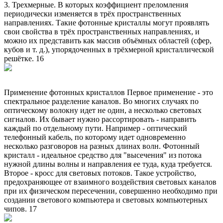
3. Трехмерные. В которых коэффициент преломления
периодически изменяется в трёх пространственных
направлениях. Такие фотонные кристаллы могут проявлять
свои свойства в трёх пространственных направлениях, и
можно их представить как массив объёмных областей (сфер,
кубов и т. д.), упорядоченных в трёхмерной кристаллической
решётке. 16
Применение фотонных кристаллов Первое применение - это
спектральное разделение каналов. Во многих случаях по
оптическому волокну идет не один, а несколько световых
сигналов. Их бывает нужно рассортировать - направить
каждый по отдельному пути. Например - оптический
телефонный кабель, по которому идет одновременно
несколько разговоров на разных длинах волн. Фотонный
кристалл - идеальное средство для "высечения" из потока
нужной длины волны и направления ее туда, куда требуется.
Второе - кросс для световых потоков. Такое устройство,
предохраняющее от взаимного воздействия световых каналов
при их физическом пересечении, совершенно необходимо при
создании светового компьютера и световых компьютерных
чипов. 17