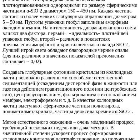
плотноупакованными однородными по размеру сферическими
частицами α-SiO 2 диаметром 150 – 450 нм. Каждая частица
состоит из более мелких глобулярных образований диаметром
5 – 50 нм. Пустоты упаковки глобул заполнены аморфным
оксидом кремния. На интенсивность дифрагированного света
влияют два фактора: первый – «идеальность» плотнейшей
упаковки глобул, второй – различие в показателях
преломления аморфного и кристаллического оксида SiO 2 .
Лучшей игрой света обладают благородные черные опалы
(для них различие в значениях показателей преломления
составляет ~ 0,02).
Создавать глобулярные фотонные кристаллы из коллоидных
частиц возможно различными способами: естественной
седиментацией (осаждением дисперсной фазы в жидкости или
газе под действием гравитационного поля или центробежных
сил), центрифугированием, фильтрованием с использованием
мембран, электрофорезом и т. д. В качестве коллоидных
частиц выступают сферические частицы полистирола,
полиметилметакрилата, частицы диоксида кремния α-SiO 2 .
Метод естественного осаждения – очень медленный процесс,
требующий нескольких недель или даже месяцев. В
значительной степени ускоряет процесс формирования
коллоидных кристаллов центрифугирование, но полученные