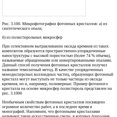
Рис. 3.100. Микрофотографии фотонных кристаллов: а) из
синтетического опала;
б) из полистирольных микросфер
При селективном вытравливании оксида кремния из таких
композитов образуются пространственно-упорядоченные
наноструктуры с высокой пористостью (более 74 % объема),
называемые обращенными или инвертированными опалами.
Данный способ получения фотонных кристаллов получил
название темплатный метод. В качестве упорядоченных
монодисперсных коллоидных частиц, образующих фотонный
кристалл могут выступать не только частицы из оксида
кремния, но и, например, полимерные. Пример фотонного
кристалла на основе микросфер полистирола представлен на
рис. 3.100б
Необычным свойствам фотонных кристаллов посвящено
огромное количество работ, а в последнее время и
монографий. Напомним, что фотонными кристаллами
называют такие искусственные среды, в которых благодаря