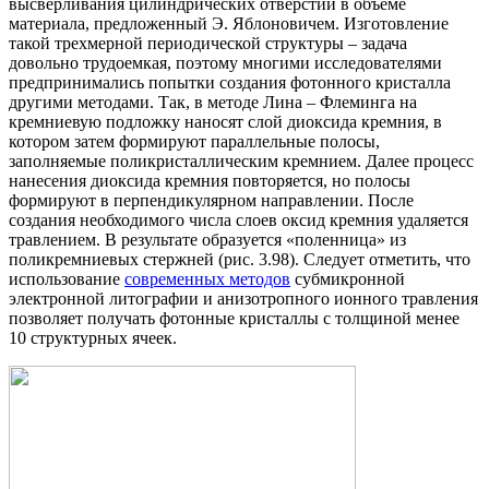
высверливания цилиндрических отверстий в объеме
материала, предложенный Э. Яблоновичем. Изготовление
такой трехмерной периодической структуры – задача
довольно трудоемкая, поэтому многими исследователями
предпринимались попытки создания фотонного кристалла
другими методами. Так, в методе Лина – Флеминга на
кремниевую подложку наносят слой диоксида кремния, в
котором затем формируют параллельные полосы,
заполняемые поликристаллическим кремнием. Далее процесс
нанесения диоксида кремния повторяется, но полосы
формируют в перпендикулярном направлении. После
создания необходимого числа слоев оксид кремния удаляется
травлением. В результате образуется «поленница» из
поликремниевых стержней (рис. 3.98). Следует отметить, что
использование
современных методов
субмикронной
электронной литографии и анизотропного ионного травления
позволяет получать фотонные кристаллы с толщиной менее
10 структурных ячеек.