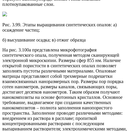
плотноупакованные слои.
Рис. 3.99. Этапы выращивания синтетических опалов: а)
осаждение частиц;
б) высушивание осадка; в) отжиг образца
На рис. 3.100а представлена микрофотография
синтетического опала, полученная методом сканирующей
электронной микроскопии. Размеры сфер 855 нм. Наличие
открытой пористости в синтетических опалах позволяет
заполнять пустоты различными материалами. Опаловые
матрицы представляют собой трехмерные подрешетки
взаимосвязанных наноразмерных пор. Размеры пор порядка
сотен нанометров, размеры каналов, связывающих поры,
достигают десятков нанометров. Таким образом получают
нанокомпозиты на основе фотонных кристаллов. Основное
требование, выдвигаемое при создании качественных
нанокомпозитов – полнота заполнения нанопористого
пространства. Заполнение проводят различными методами:
внедрением из раствора в расплаве; пропиткой
концентрированными растворами с последующим
выпариванием растворителя; электрохимическими методами,