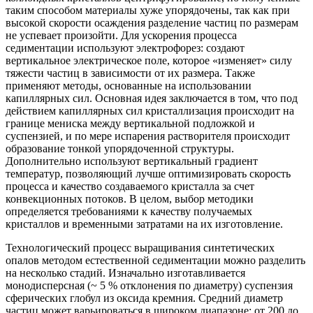
таким способом материалы хуже упорядочены, так как при
высокой скорости осаждения разделение частиц по размерам
не успевает произойти. Для ускорения процесса
седиментации используют электрофорез: создают
вертикальное электрическое поле, которое «изменяет» силу
тяжести частиц в зависимости от их размера. Также
применяют методы, основанные на использовании
капиллярных сил. Основная идея заключается в том, что под
действием капиллярных сил кристаллизация происходит на
границе мениска между вертикальной подложкой и
суспензией, и по мере испарения растворителя происходит
образование тонкой упорядоченной структуры.
Дополнительно используют вертикальный градиент
температур, позволяющий лучше оптимизировать скорость
процесса и качество создаваемого кристалла за счет
конвекционных потоков. В целом, выбор методики
определяется требованиями к качеству получаемых
кристаллов и временными затратами на их изготовление.
Технологический процесс выращивания синтетических
опалов методом естественной седиментации можно разделить
на несколько стадий. Изначально изготавливается
монодисперсная (~ 5 % отклонения по диаметру) суспензия
сферических глобул из оксида кремния. Средний диаметр
частиц может варьироваться в широком диапазоне: от 200 до