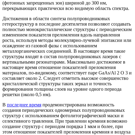
(фотонных запрещенных зон) шириной до 300 нм,
перекрывающих практически всю видимую область спектра.
Достижения в области синтеза полупроводниковых
гетероструктур в последние десятилетия позволяют создавать
полностью монокристаллические структуры с периодическим
изменением показателя преломления вдоль направления
роста, используя методы молекулярно-лучевой эпитаксии или
осаждение из газовой фазы с использованием
металлорганических соединений. В настоящее время такие
структуры входят в состав полупроводниковых лазеров с
вертикальными резонаторами. Максимально достижимое в
настоящее время отношение показателей преломления
материалов, по-видимому, соответствует паре GaAs/Al 2 O 3 и
составляет около 2. Следует отметить высокое совершенство
кристаллической структуры таких зеркал и точность
формирования толщины слоев на уровне одного периода
решетки (около 0,5 нм).
В
последнее время
продемонстрирована возможность
создания периодических одномерных полупроводниковых
структур с использованием фотолитографической маски и
селективного травления. При травлении кремния возможно
создание структур с периодом порядка 1 мкм и более, при
этом отношение показателей преломления кремния и воздуха