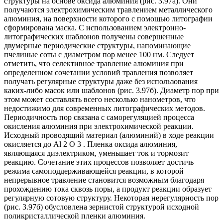
структуры на основе оксида алюминия (рис. 3.97а). Они
получаются электрохимическим травлением металлического
алюминия, на поверхности которого с помощью литографии
сформирована маска. С использованием электронно-
литографических шаблонов получены совершенные
двумерные периодические структуры, напоминающие
пчелиные соты с диаметром пор менее 100 нм. Следует
отметить, что селективное травление алюминия при
определенном сочетании условий травления позволяет
получать регулярные структуры даже без использования
каких-либо масок или шаблонов (рис. 3.97б). Диаметр пор при
этом может составлять всего несколько нанометров, что
недостижимо для современных литографических методов.
Периодичность пор связана с саморегуляцией процесса
окисления алюминия при электрохимической реакции.
Исходный проводящий материал (алюминий) в ходе реакции
окисляется до Al 2 O 3 . Пленка оксида алюминия,
являющаяся диэлектриком, уменьшает ток и тормозит
реакцию. Сочетание этих процессов позволяет достичь
режима самоподдерживающейся реакции, в которой
непрерывное травление становится возможным благодаря
прохождению тока сквозь поры, а продукт реакции образует
регулярную сотовую структуру. Некоторая нерегулярность пор
(рис. 3.97б) обусловлена зернистой структурой исходной
поликристаллической пленки алюминия.