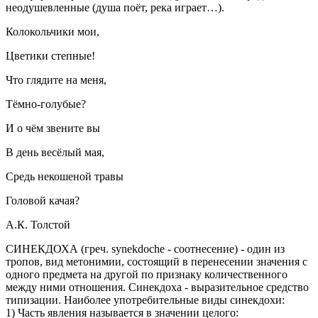
неодушевленные (душа поёт, река играет…).
Колокольчики мои,
Цветики степные!
Что глядите на меня,
Тёмно-голубые?
И о чём звените вы
В день весёлый мая,
Средь некошеной травы
Головой качая?
А.К. Толстой
СИНЕКДОХА
(греч. synekdoche - соотнесение)
- один из
тропов, вид метонимии, состоящий в перенесении значения с
одного предмета на другой по признаку количественного
между ними отношения. Синекдоха - выразительное средство
типизации. Наиболее употребительные виды синекдохи:
1) Часть явления называется в значении целого: