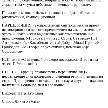
характер по содержанию, например в стихотворении М. Ю.
Лермонтова «Тучки небесные — вечные странники».
Параллелизм может быть как словесно-образный, так и
ритмический, композиционный.
ПАРЦЕЛЛЯЦИЯ
- экспрессивный синтаксический прием
интонационного деления предложения на самостоятельные
отрезки, графически выделенные как самостоятельные
предложения. («И снова. Гулливер. Стоит. Сутулясь» П. Г.
Антокольский. «Как обходительна! Добра! Мила! Проста!»
Грибоедов. «Митрофанов усмехнулся, помешал кофе.
Сощурился».
Н. Ильина. «С девушкой он скоро поссорился. И вот из-за
чего». Г. Успенский.)
ПЕРЕНОС
(франц. enjambement - перешагивание) -
несовпадение синтаксического членения речи и членения на
стихи. При переносе синтаксическая пауза внутри стиха или
полустишия сильнее, чем в его конце.
Выходит Пётр. Его глаза
Сияют. Лик его ужасен.