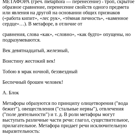
МЕТАФОРА
(греч. metaphora — перенесение) - троп, скрытое
образное сравнение, перенесение свойств одного предмета
или явления на другой на основании общих признаков
(«работа кипит», «лес рук», «тёмная личность», «каменное
сердце»…). В метафоре, в отличие от
сравнения, слова «как», «словно», «как будто» опущены, но
подразумеваются.
Век девятнадцатый, железный,
Воистину жестокий век!
Тобою в мрак ночной, беззвездный
Беспечный брошен человек!
А. Блок
Метафоры образуются по принципу олицетворения ("вода
бежит"), овеществления ("стальные нервы"), отвлечения
("поле деятельности") и т. д. В роли метафоры могут
выступать различные части речи: глагол, существительное,
прилагательное. Метафора придает речи исключительную
выразительность: