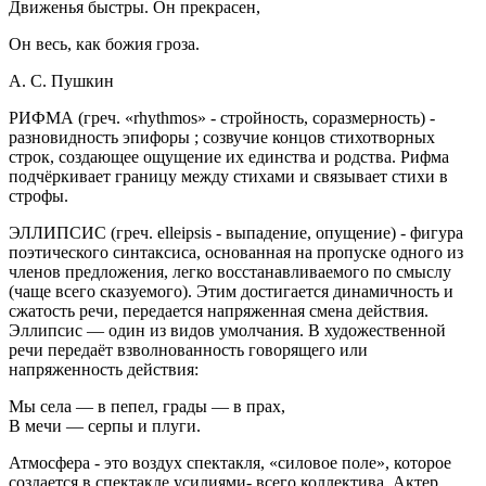
Движенья быстры. Он прекрасен,
Он весь, как божия гроза.
А. С. Пушкин
РИФМА
(греч. «rhythmos» - стройность, соразмерность) -
разновидность
эпифоры
; созвучие концов стихотворных
строк, создающее ощущение их единства и родства. Рифма
подчёркивает границу между стихами и связывает стихи в
строфы.
ЭЛЛИПСИС
(греч. elleipsis - выпадение, опущение) - фигура
поэтического синтаксиса, основанная на пропуске одного из
членов предложения, легко восстанавливаемого по смыслу
(чаще всего сказуемого). Этим достигается динамичность и
сжатость речи, передается напряженная смена действия.
Эллипсис — один из видов умолчания. В художественной
речи передаёт взволнованность говорящего или
напряженность действия:
Мы села — в пепел, грады — в прах,
В мечи — серпы и плуги.
Атмосфера - это воздух спектакля, «силовое поле», которое
создается в спектакле усилиями- всего коллектива. Актер,