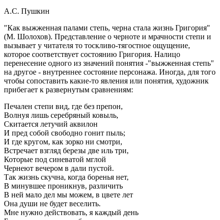
А.С. Пушкин
"Как выжженная палами степь, черна стала жизнь Григория"
(М. Шолохов). Представление о черноте и мрачности степи и
вызывает у читателя то тоскливо-тягостное ощущение,
которое соответствует состоянию Григория. Налицо
перенесение одного из значений понятия -"выжженная степь"
на другое - внутреннее состояние персонажа. Иногда, для того
чтобы сопоставить какие-то явления или понятия, художник
прибегает к развернутым сравнениям:
Печален степи вид, где без препон,
Волнуя лишь серебряный ковыль,
Скитается летучий аквилон
И пред собой свободно гонит пыль;
И где кругом, как зорко ни смотри,
Встречает взгляд березы две иль три,
Которые под синеватой мглой
Чернеют вечером в дали пустой.
Так жизнь скучна, когда боренья нет,
В минувшее проникнув, различить
В ней мало дел мы можем, в цвете лет
Она души не будет веселить.
Мне нужно действовать, я каждый день