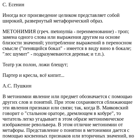
С. Есенин
Иногда все произведение целиком представляет собой
широкий, развернутый метафорический образ.
МЕТОНИМИЯ
(греч. metonymia - переименование) - троп;
замена одного слова или выражения другим на основе
близости значений; употребление выражений в переносном
смысле ("пенящийся бокал" - имеется в виду вино в бокале;
"лес шумит" - подразумеваются деревья; и т.п.).
Театр уж полон, ложи блещут;
Партер и кресла, всё кипит...
А.С. Пушкин
В метонимии явление или предмет обозначается с помощью
других слов и понятий. При этом сохраняются сближающие
эти явления признаки или связи; так, когда В. Маяковский
говорит о "стальном ораторе, дремлющем в кобуре", то
читатель легко угадывает в этом образе метонимическое
изображение револьвера. В этом отличие метонимии от
метафоры. Представление о понятии в метонимии дается с
помощью косвенных признаков или вторичных значений, но