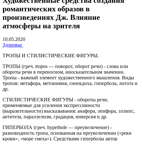
Художественные средства создания
романтических образов в
произведениях Дж. Влияние
атмосферы на зрителя
10.05.2020
Здоровье
ТРОПЫ И СТИЛИСТИЧЕСКИЕ ФИГУРЫ.
ТРОПЫ
(греч. tropos — поворот, оборот речи) - слова или
обороты речи в переносном, иносказательном значении.
Тропы - важный элемент художественного мышления. Виды
тропов: метафора, метонимия, синекдоха, гипербола, литота и
др.
СТИЛИСТИЧЕСКИЕ ФИГУРЫ
- обороты речи,
применяемые для усиления экспрессивности
(выразительности) высказывания: анафора, эпифора, эллипс,
антитеза, параллелизм, градация, инверсия и др.
ГИПЕРБОЛА
(греч. hyperbole — преувеличение) -
разновидность тропа, основанная на преувеличении («реки
крови», «море смеха»). Средствами гиперболы автор