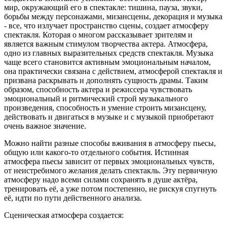
мир, окружающий его в спектакле: тишина, пауза, звуки,
борьбы между персонажами, мизансцены, декорация и музыка
- все, что излучает пространство сцены, создает атмосферу
спектакля. Которая о многом рассказывает зрителям и
является важным стимулом творчества актера. Атмосфера,
одно из главных выразительных средств спектакля. Музыка
чаще всего становится активным эмоциональным началом,
она практически связана с действием, атмосферой спектакля и
призвана раскрывать и дополнять сущность драмы. Таким
образом, способность актера и режиссера чувствовать
эмоциональный и ритмический строй музыкального
произведения, способность и умение строить мизансцену,
действовать и двигаться в музыке и с музыкой приобретают
очень важное значение.
Можно найти разные способы вживания в атмосферу пьесы,
общую или какого-то отдельного события. Истинная
атмосфера пьесы зависит от первых эмоциональных чувств,
от неистребимого желания делать спектакль. Эту первичную
атмосферу надо всеми силами сохранять в душе актёра,
тренировать её, а уже потом постепенно, не рискуя спугнуть
её, идти по пути действенного анализа.
Сценическая атмосфера создается: