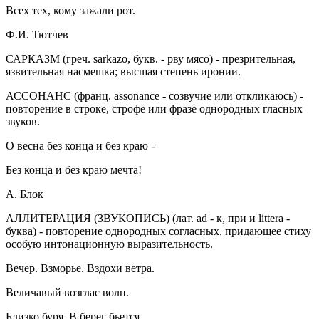
Всех тех, кому зажали рот.
Ф.И. Тютчев
САРКАЗМ
(греч. sarkazo, букв. - рву мясо) - презрительная,
язвительная насмешка; высшая степень иронии.
АССОНАНС
(франц. assonance - созвучие или откликаюсь) -
повторение в строке, строфе или фразе однородных гласных
звуков.
О весна без конца и без краю -
Без конца и без краю мечта!
А. Блок
АЛЛИТЕРАЦИЯ (ЗВУКОПИСЬ)
(лат. ad - к, при и littera -
буква) - повторение однородных согласных, придающее стиху
особую интонационную выразительность.
Вечер. Взморье. Вздохи ветра.
Величавый возглас волн.
Близко буря. В берег бьется