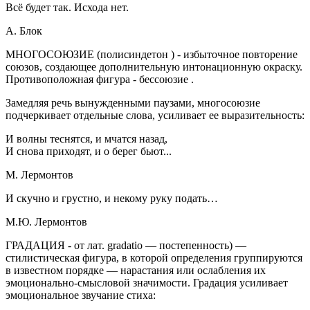
Всё будет так. Исхода нет.
А. Блок
МНОГОСОЮЗИЕ
(полисиндетон
) - избыточное повторение
союзов, создающее дополнительную интонационную окраску.
Противоположная фигура -
бессоюзие .
Замедляя речь вынужденными паузами, многосоюзие
подчеркивает отдельные слова, усиливает ее выразительность:
И волны теснятся, и мчатся назад,
И снова приходят, и о берег бьют...
М. Лермонтов
И скучно и грустно, и некому руку подать…
М.Ю. Лермонтов
ГРАДАЦИЯ -
от лат. gradatio — постепенность) —
стилистическая фигура, в которой определения группируются
в известном порядке — нарастания или ослабления их
эмоционально-смысловой значимости. Градация усиливает
эмоциональное звучание стиха: