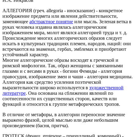
Н.А. Некрасов
АЛЛЕГОРИЯ
(греч. allegoria - иносказание) - конкретное
изображение предмета или явления действительности,
заменяющее
абстрактное понятие
или мысль. Зеленая ветка в
руках человека издавна являлась аллегорическим
изображением мира, молот являлся аллегорией труда и т. д.
Происхождение многих аллегорических образов следует
искать в культурных традициях племен, народов, наций: они
встречаются на знаменах, гербах, эмблемах и приобретают
устойчивый характер.
Многие аллегорические образы восходят к греческой и
римской мифологии. Так, образ женщины с завязанными
глазами и с весами в руках - богини Фемиды - аллегория
правосудия, изображение змеи и чаши - аллегория медицины.
Аллегория как средство усиления поэтической
выразительности широко используется в
художественной
литературе
. Она основана на сближении явлений по
соотнесенности их существенных сторон, качеств или
функций и относится к группе метафорических тропов.
В отличие от метафоры, в аллегории переносное значение
выражено фразой, целой мыслью или даже небольшим
произведением (басня, притча).
ГРОТЕСК
(франц. grotesque – причудливый, комичный) -