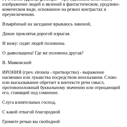
изображение людей и явлений в фантастическом, уродливо-
комическом виде, основанное на резких контрастах и
преувеличениях.
Взъярённый на заседание врываюсь лавиной,
Дикие проклятья дорогой изрыгая.
И вижу: сидят людей половины.
О дьявольщина! Где же половина другая?
В. Маяковский
ИРОНИЯ
(греч. eironeia - притворство) - выражение
насмешки или лукавства посредством иносказания. Слово
или высказывание обретает в контексте речи смысл,
противоположный буквальному значению или отрицающий
его, ставящий под сомнение.
Слуга влиятельных господ,
С какой отвагой благородной
Громите речью вы свободной