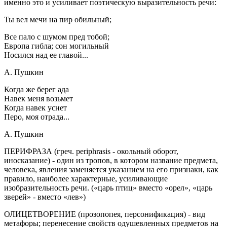
именно это и усиливает поэтическую выразительность речи:
Ты вел мечи на пир обильный;
Все пало с шумом пред тобой;
Европа гибла; сон могильный
Носился над ее главой...
А. Пушкин
Когда же берег ада
Навек меня возьмет
Когда навек уснет
Перо, моя отрада...
А. Пушкин
ПЕРИФРАЗА
(греч. periphrasis - окольный оборот,
иносказание) - один из тропов, в котором название предмета,
человека, явления заменяется указанием на его признаки, как
правило, наиболее характерные, усиливающие
изобразительность речи. («царь птиц» вместо «орел», «царь
зверей» - вместо «лев»)
ОЛИЦЕТВОРЕНИЕ
(прозопопея, персонификация) - вид
метафоры; перенесение свойств одушевленных предметов на