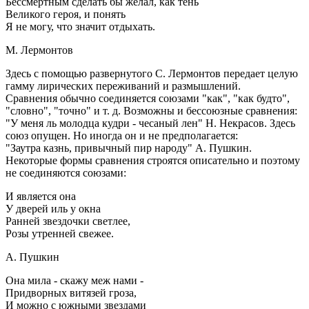
Бессмертным сделать бы желал, как тень
Великого героя, и понять
Я не могу, что значит отдыхать.
М. Лермонтов
Здесь с помощью развернутого С. Лермонтов передает целую
гамму лирических переживаний и размышлений.
Сравнения обычно соединяется союзами "как", "как будто",
"словно", "точно" и т. д. Возможны и бессоюзные сравнения:
"У меня ль молодца кудри - чесаный лен" Н. Некрасов. Здесь
союз опущен. Но иногда он и не предполагается:
"Заутра казнь, привычный пир народу" А. Пушкин.
Некоторые формы сравнения строятся описательно и поэтому
не соединяются союзами:
И является она
У дверей иль у окна
Ранней звездочки светлее,
Розы утренней свежее.
А. Пушкин
Она мила - скажу меж нами -
Придворных витязей гроза,
И можно с южными звездами