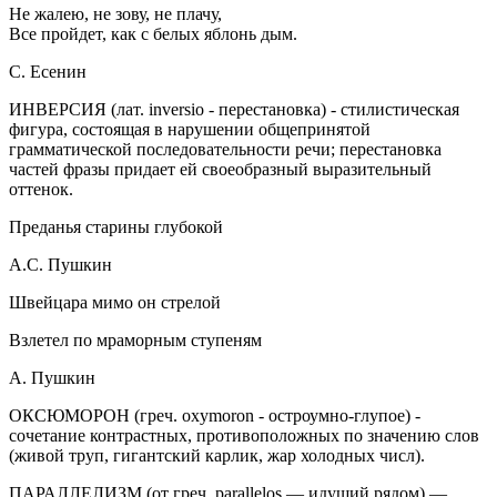
Не жалею, не зову, не плачу,
Все пройдет, как с белых яблонь дым.
С. Есенин
ИНВЕРСИЯ
(лат. inversio - перестановка) - стилистическая
фигура, состоящая в нарушении общепринятой
грамматической последовательности речи; перестановка
частей фразы придает ей своеобразный выразительный
оттенок.
Преданья старины глубокой
А.С. Пушкин
Швейцара мимо он стрелой
Взлетел по мраморным ступеням
А. Пушкин
ОКСЮМОРОН
(греч. oxymoron - остроумно-глупое) -
сочетание контрастных, противоположных по значению слов
(живой труп, гигантский карлик, жар холодных числ).
ПАРАЛЛЕЛИЗМ
(от греч. parallelos — идущий рядом) —