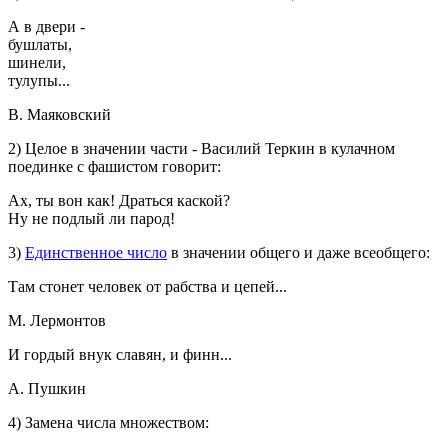
А в двери -
бушлаты,
шинели,
тулупы...
В. Маяковский
2) Целое в значении части - Василий Теркин в кулачном
поединке с фашистом говорит:
Ах, ты вон как! Драться каской?
Ну не подлый ли парод!
3)
Единственное число
в значении общего и даже всеобщего:
Там стонет человек от рабства и цепей...
М. Лермонтов
И гордый внук славян, и финн...
А. Пушкин
4) Замена числа множеством: