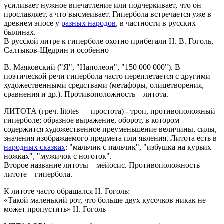
усиливает нужное впечатление или подчеркивает, что он
прославляет, а что высмеивает. Гипербола встречается уже в
древнем эпосе у
разных народов
, в частности в русских
былинах.
В русской литре к гиперболе охотно прибегали Н. В. Гоголь,
Салтыков-Щедрин и особенно
В. Маяковский ("Я", "Наполеон", "150 000 000"). В
поэтической речи гипербола часто переплетается
с другими
художественными средствами (метафоры, олицетворения,
сравнения и др.). Противоположность –
литота.
ЛИТОТА (
греч. litotes — простота) - троп, противоположный
гиперболе; образное выражение, оборот, в котором
содержится художественное преуменьшение величины, силы,
значения изображаемого предмета пли явления. Литота есть в
народных сказках
: "мальчик с пальчик", "избушка на курьих
ножках", "мужичок с ноготок".
Второе название литоты – мейосис. Противоположность
литоте –
гипербола.
К литоте часто обращался Н. Гоголь:
«Такой маленький рот, что больше двух кусочков никак не
может пропустить» Н. Гоголь