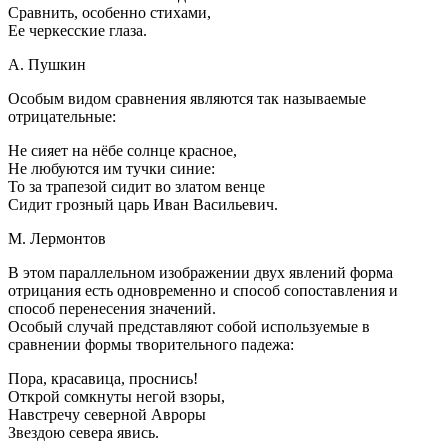
Сравнить, особенно стихами,
Ее черкесские глаза.
А. Пушкин
Особым видом сравнения являются так называемые
отрицательные:
Не сияет на нёбе солнце красное,
Не любуются им тучки синие:
То за трапезой сидит во златом венце
Сидит грозный царь Иван Васильевич.
М. Лермонтов
В этом параллельном изображении двух явлений форма
отрицания есть одновременно и способ сопоставления и
способ перенесения значений.
Особый случай представляют собой используемые в
сравнении формы творительного падежа:
Пора, красавица, проснись!
Открой сомкнуты негой взоры,
Навстречу северной Авроры
Звездою севера явись.