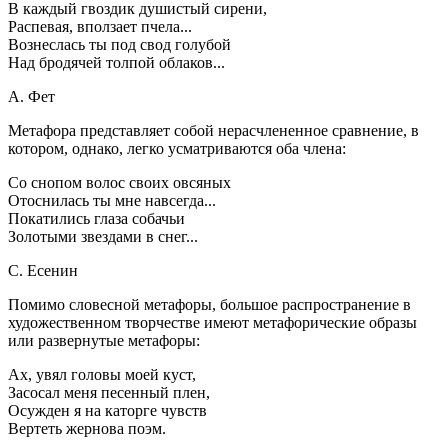
В каждый гвоздик душистый сирени,
Распевая, вползает пчела...
Вознеслась ты под свод голубой
Над бродячей толпой облаков...
А. Фет
Метафора представляет собой нерасчлененное сравнение, в
котором, однако, легко усматриваются оба члена:
Со снопом волос своих овсяных
Отоснилась ты мне навсегда...
Покатились глаза собачьи
Золотыми звездами в снег...
С. Есенин
Помимо словесной метафоры, большое распространение в
художественном творчестве имеют метафорические образы
или развернутые метафоры:
Ах, увял головы моей куст,
Засосал меня песенный плен,
Осужден я на каторге чувств
Вертеть жернова поэм.